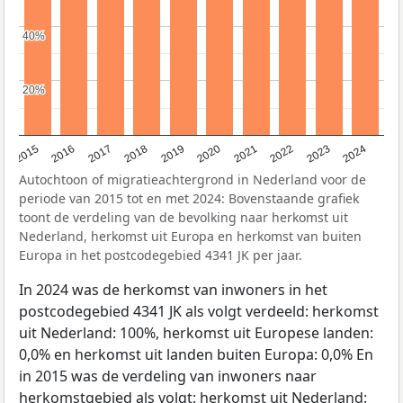
40%
40%
20%
20%
2015
2016
2017
2018
2019
2020
2021
2022
2023
2024
Autochtoon of migratieachtergrond in Nederland voor de
periode van 2015 tot en met 2024: Bovenstaande grafiek
toont de verdeling van de bevolking naar herkomst uit
Nederland, herkomst uit Europa en herkomst van buiten
Europa in het postcodegebied 4341 JK per jaar.
In 2024 was de herkomst van inwoners in het
postcodegebied 4341 JK als volgt verdeeld: herkomst
uit Nederland: 100%, herkomst uit Europese landen:
0,0% en herkomst uit landen buiten Europa: 0,0% En
in 2015 was de verdeling van inwoners naar
herkomstgebied als volgt: herkomst uit Nederland: