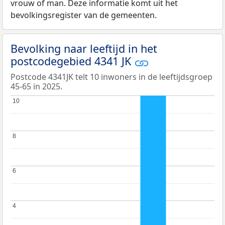
vrouw of man. Deze informatie komt uit het
bevolkingsregister van de gemeenten.
Bevolking naar leeftijd in het
postcodegebied 4341 JK
Postcode 4341JK telt 10 inwoners in de leeftijdsgroep
45-65 in 2025.
10
10
8
8
6
6
4
4