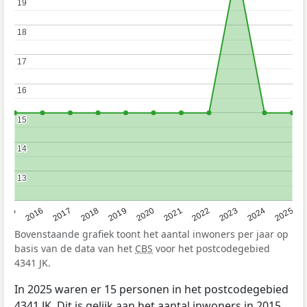
19
19
18
18
17
17
16
16
15
15
14
14
13
13
2015
2016
2017
2018
2019
2020
2021
2022
2023
2024
2025
Bovenstaande grafiek toont het aantal inwoners per jaar op
basis van de data van het
CBS
voor het postcodegebied
4341 JK.
In 2025 waren er 15 personen in het postcodegebied
4341 JK. Dit is gelijk aan het aantal inwoners in 2015.