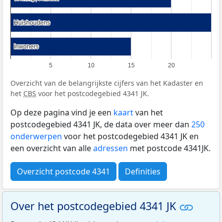
Huishoudens
Huishoudens
Inwoners
Inwoners
5
10
15
20
Overzicht van de belangrijkste cijfers van het Kadaster en
het
CBS
voor het postcodegebied 4341 JK.
Op deze pagina vind je een
kaart
van het
postcodegebied 4341 JK, de data over meer dan
250
onderwerpen
voor het postcodegebied 4341 JK en
een overzicht van alle
adressen
met postcode 4341JK.
Overzicht postcode 4341
Definities
Over het postcodegebied 4341 JK