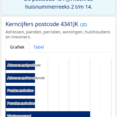
huisnummerreeks 2 t/m 14.
Kerncijfers postcode 4341JK
Adressen, panden, percelen, woningen, huishoudens
en inwoners.
Grafiek
Tabel
Adressen met postcode
Adressen met postcode
Adressen met woonfunctie
Adressen met woonfunctie
Panden met adres
Panden met adres
Percelen met adres
Percelen met adres
Woningvoorraad
Woningvoorraad