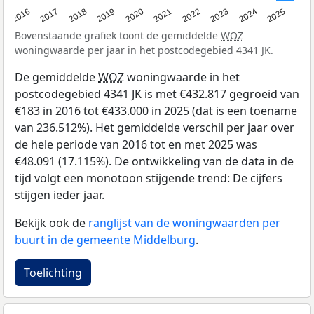
2016
2017
2018
2019
2020
2021
2022
2023
2024
2025
Bovenstaande grafiek toont de gemiddelde
WOZ
woningwaarde per jaar in het postcodegebied 4341 JK.
De gemiddelde
WOZ
woningwaarde in het
postcodegebied 4341 JK is met €432.817 gegroeid van
€183 in 2016 tot €433.000 in 2025 (dat is een toename
van 236.512%). Het gemiddelde verschil per jaar over
de hele periode van 2016 tot en met 2025 was
€48.091 (17.115%). De ontwikkeling van de data in de
tijd volgt een monotoon stijgende trend: De cijfers
stijgen ieder jaar.
Bekijk ook de
ranglijst van de woningwaarden per
buurt in de gemeente Middelburg
.
Toelichting