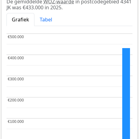
De gemiddelde
WOZ-waarde
in postcodegebied 4341
JK was €433.000 in 2025.
Grafiek
Tabel
€500.000
€500.000
€400.000
€400.000
€300.000
€300.000
€200.000
€200.000
€100.000
€100.000