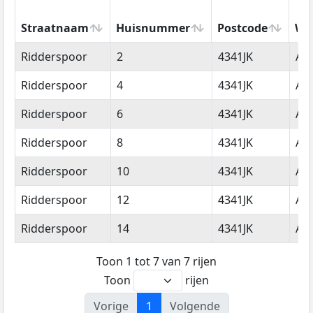
Straatnaam
Huisnummer
Postcode
Wo
Straatnaam
Huisnummer
Postcode
Wo
Ridderspoor
2
4341JK
Ar
Ridderspoor
4
4341JK
Ar
Ridderspoor
6
4341JK
Ar
Ridderspoor
8
4341JK
Ar
Ridderspoor
10
4341JK
Ar
Ridderspoor
12
4341JK
Ar
Ridderspoor
14
4341JK
Ar
Toon 1 tot 7 van 7 rijen
Toon
rijen
Vorige
1
Volgende