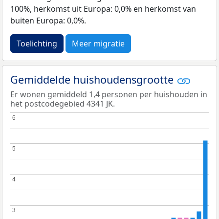
100%, herkomst uit Europa: 0,0% en herkomst van
buiten Europa: 0,0%.
Toelichting
Meer migratie
Gemiddelde huishoudensgrootte
Er wonen gemiddeld 1,4 personen per huishouden in
het postcodegebied 4341 JK.
6
6
5
5
4
4
3
3