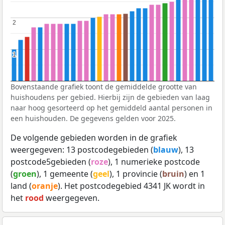
2
2
1
1
Bovenstaande grafiek toont de gemiddelde grootte van
huishoudens per gebied. Hierbij zijn de gebieden van laag
naar hoog gesorteerd op het gemiddeld aantal personen in
een huishouden. De gegevens gelden voor 2025.
De volgende gebieden worden in de grafiek
weergegeven: 13 postcodegebieden (
blauw
), 13
postcode5gebieden (
roze
), 1 numerieke postcode
(
groen
), 1 gemeente (
geel
), 1 provincie (
bruin
) en 1
land (
oranje
). Het postcodegebied 4341 JK wordt in
het
rood
weergegeven.