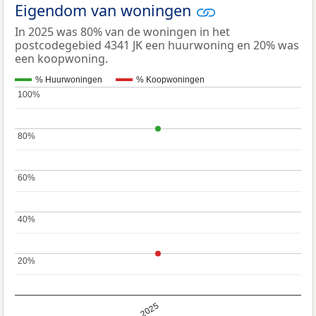
Eigendom van woningen
In 2025 was 80% van de woningen in het
postcodegebied 4341 JK een huurwoning en 20% was
een koopwoning.
% Huurwoningen
% Koopwoningen
100%
100%
80%
80%
60%
60%
40%
40%
20%
20%
2025