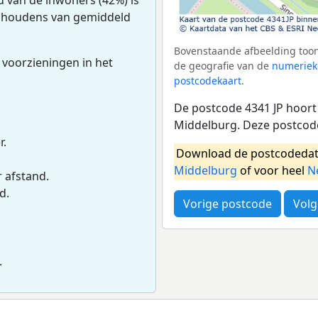
uishoudens van gemiddeld
Bovenstaande afbeelding toont
 voorzieningen in het
de geografie van de
numeriek
postcodekaart
.
De postcode 4341 JP hoort
Middelburg. Deze postcod
.
r.
Download de postcodedat
Middelburg
of voor heel
N
r afstand.
d.
Vorige postcode
Volg
.