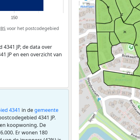
150
CBS
voor het postcodegebied
 4341 JP, de data over
1 JP en een overzicht van
ied 4341
in de
gemeente
 postcodegebied 4341 JP.
 een koopwoning. De
6.000. Er wonen 180
 van de inwoners (42%) is