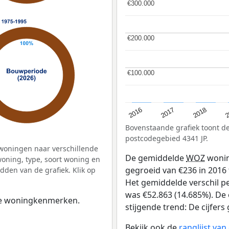
€300.000
€300.000
€200.000
€200.000
€100.000
€100.000
2
2016
2018
2017
Bovenstaande grafiek toont 
postcodegebied 4341 JP.
woningen naar verschillende
De gemiddelde
WOZ
wonin
ning, type, soort woning en
gegroeid van €236 in 2016 t
dden van de grafiek. Klik op
Het gemiddelde verschil pe
was €52.863 (14.685%). De 
 de woningkenmerken.
stijgende trend: De cijfers 
Bekijk ook de
ranglijst va