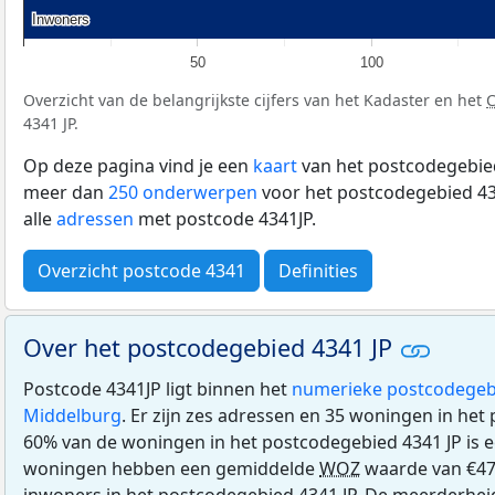
Inwoners
Inwoners
50
100
Overzicht van de belangrijkste cijfers van het Kadaster en het
4341 JP.
Op deze pagina vind je een
kaart
van het postcodegebied
meer dan
250 onderwerpen
voor het postcodegebied 434
alle
adressen
met postcode 4341JP.
Overzicht postcode 4341
Definities
Over het postcodegebied 4341 JP
Postcode 4341JP ligt binnen het
numerieke postcodegeb
Middelburg
. Er zijn zes adressen en 35 woningen in het
60% van de woningen in het postcodegebied 4341 JP is
woningen hebben een gemiddelde
WOZ
waarde van €47
inwoners in het postcodegebied 4341 JP. De meerderheid