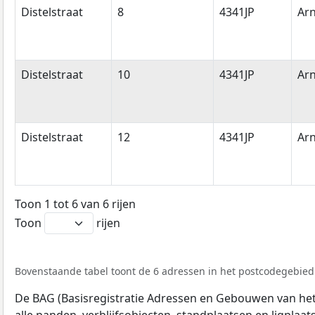
Distelstraat
8
4341JP
Ar
Distelstraat
10
4341JP
Ar
Distelstraat
12
4341JP
Ar
Toon 1 tot 6 van 6 rijen
Toon
rijen
Bovenstaande tabel toont de 6 adressen in het postcodegebied 4
De BAG (Basisregistratie Adressen en Gebouwen van het K
alle panden, verblijfsobjecten, standplaatsen en ligplaa