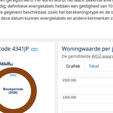
ldig; definitieve energielabels hebben een geldigheid van 1
de gegevens beschikbaar, zoals het berekeningstype en de
na deze datum kunnen energielabels en andere kenmerken zij
code 4341JP
Woningwaarde per 
De gemiddelde
WOZ-waar
Grafiek
Tabel
€500.000
€500.000
€400.000
€400.000