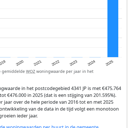
019
2024
2021
2023
2020
2025
2022
de gemiddelde
WOZ
woningwaarde per jaar in het
gwaarde in het postcodegebied 4341 JP is met €475.764
ot €476.000 in 2025 (dat is een stijging van 201.595%).
r jaar over de hele periode van 2016 tot en met 2025
ontwikkeling van de data in de tijd volgt een monotoon
groeien ieder jaar.
n de woningwaarden per buurt in de gemeente