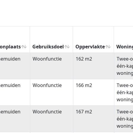
onplaats
Gebruiksdoel
Oppervlakte
Wonin
onplaats
Gebruiksdoel
Oppervlakte
Wonin
nemuiden
Woonfunctie
162 m2
Twee-o
één-ka
wonin
nemuiden
Woonfunctie
166 m2
Twee-o
één-ka
wonin
nemuiden
Woonfunctie
167 m2
Twee-o
één-ka
wonin