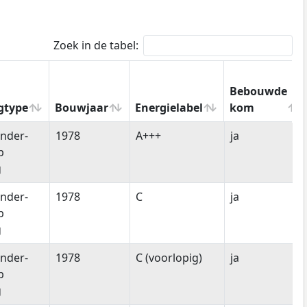
Zoek in de tabel:
Bebouwde
gtype
Bouwjaar
Energielabel
kom
gtype
Bouwjaar
Energielabel
Bebouwde
nder-
1978
A+++
ja
kom
p
g
nder-
1978
C
ja
p
g
nder-
1978
C (voorlopig)
ja
p
g