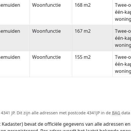
nemuiden
Woonfunctie
168 m2
Twee-o
één-ka
wonin
nemuiden
Woonfunctie
167 m2
Twee-o
één-ka
wonin
nemuiden
Woonfunctie
155 m2
Twee-o
één-ka
wonin
341 JP. Dit zijn alle adressen met postcode 4341JP in de
BAG
data 
adaster) bevat de officiële gegevens van alle adressen en 
tsen geregistreerd. Per adres wordt het laatst bekende ener