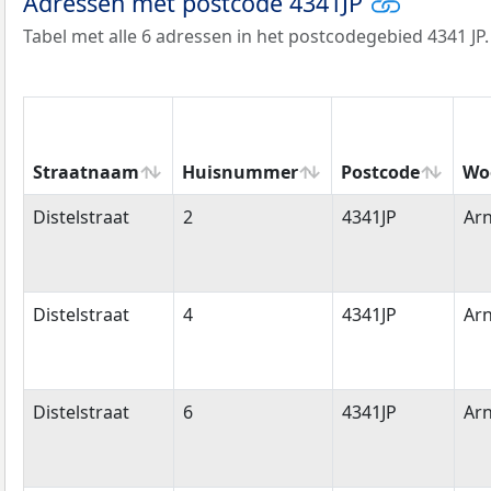
Adressen met postcode 4341JP
Tabel met alle 6 adressen in het postcodegebied 4341 JP.
Straatnaam
Huisnummer
Postcode
Wo
Straatnaam
Huisnummer
Postcode
Wo
Distelstraat
2
4341JP
Ar
Distelstraat
4
4341JP
Ar
Distelstraat
6
4341JP
Ar