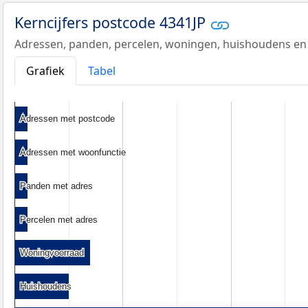
Kerncijfers postcode 4341JP
Adressen, panden, percelen, woningen, huishoudens en
Grafiek
Tabel
Adressen met postcode
Adressen met postcode
Adressen met woonfunctie
Adressen met woonfunctie
Panden met adres
Panden met adres
Percelen met adres
Percelen met adres
Woningvoorraad
Woningvoorraad
Huishoudens
Huishoudens