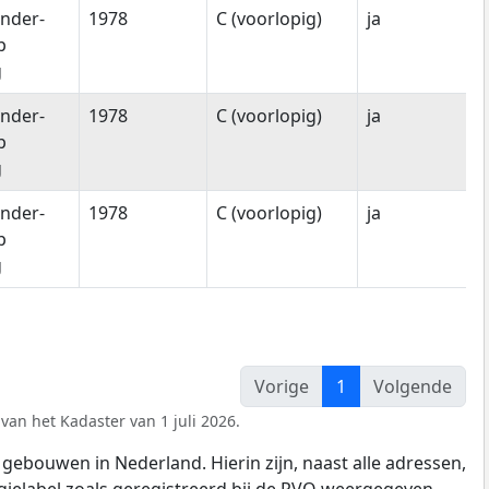
nder-
1978
C (voorlopig)
ja
p
g
nder-
1978
C (voorlopig)
ja
p
g
nder-
1978
C (voorlopig)
ja
p
g
Vorige
1
Volgende
van het Kadaster van 1 juli 2026.
gebouwen in Nederland. Hierin zijn, naast alle adressen,
gielabel zoals geregistreerd bij de
RVO
weergegeven.