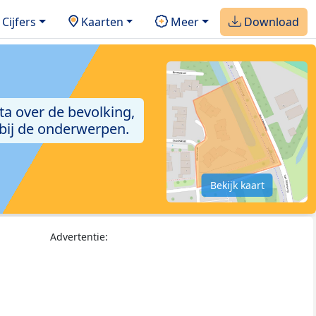
Cijfers
Kaarten
Meer
Download
ta over de bevolking,
 bij de onderwerpen.
Bekijk kaart
Advertentie: