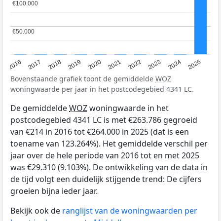
€100.000
€100.000
€50.000
€50.000
2016
2017
2018
2019
2020
2021
2022
2023
2024
2025
Bovenstaande grafiek toont de gemiddelde
WOZ
woningwaarde per jaar in het postcodegebied 4341 LC.
De gemiddelde
WOZ
woningwaarde in het
postcodegebied 4341 LC is met €263.786 gegroeid
van €214 in 2016 tot €264.000 in 2025 (dat is een
toename van 123.264%). Het gemiddelde verschil per
jaar over de hele periode van 2016 tot en met 2025
was €29.310 (9.103%). De ontwikkeling van de data in
de tijd volgt een duidelijk stijgende trend: De cijfers
groeien bijna ieder jaar.
Bekijk ook de
ranglijst van de woningwaarden per