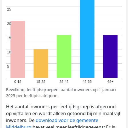
25
25
20
20
15
15
10
10
5
5
0-15
15-25
25-45
45-65
65+
Bevolking, leeftijdsgroepen: aantal inwoners op 1 januari
2025 per leeftijdscategorie.
Het aantal inwoners per leeftijdsgroep is afgerond
op vijftallen en wordt alleen getoond bij minimaal vijf
inwoners. De
download voor de gemeente
Middelburg
bevat veel meer leeftijdgegevens: Er is