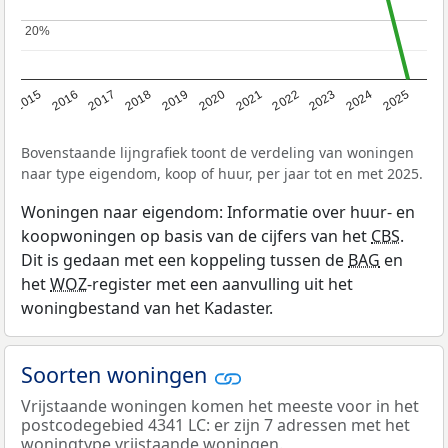
20%
20%
2019
2022
2025
2017
2020
2023
2015
2018
2021
2024
2016
Bovenstaande lijngrafiek toont de verdeling van woningen
naar type eigendom, koop of huur, per jaar tot en met 2025.
Woningen naar eigendom: Informatie over huur- en
koopwoningen op basis van de cijfers van het
CBS
.
Dit is gedaan met een koppeling tussen de
BAG
en
het
WOZ
-register met een aanvulling uit het
woningbestand van het Kadaster.
Soorten woningen
Vrijstaande woningen komen het meeste voor in het
postcodegebied 4341 LC: er zijn 7 adressen met het
woningtype vrijstaande woningen.