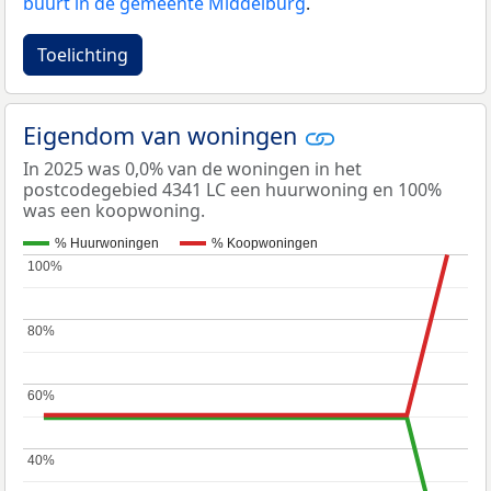
buurt in de gemeente Middelburg
.
Toelichting
Eigendom van woningen
In 2025 was 0,0% van de woningen in het
postcodegebied 4341 LC een huurwoning en 100%
was een koopwoning.
% Huurwoningen
% Koopwoningen
100%
100%
80%
80%
60%
60%
40%
40%