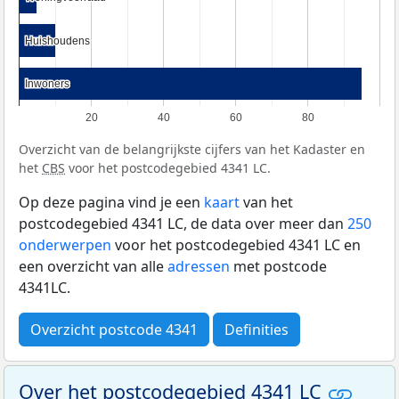
Huishoudens
Huishoudens
Inwoners
Inwoners
20
40
60
80
Overzicht van de belangrijkste cijfers van het Kadaster en
het
CBS
voor het postcodegebied 4341 LC.
Op deze pagina vind je een
kaart
van het
postcodegebied 4341 LC, de data over meer dan
250
onderwerpen
voor het postcodegebied 4341 LC en
een overzicht van alle
adressen
met postcode
4341LC.
Overzicht postcode 4341
Definities
Over het postcodegebied 4341 LC