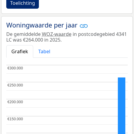
Toelichting
Woningwaarde per jaar
De gemiddelde
WOZ-waarde
in postcodegebied 4341
LC was €264.000 in 2025.
Grafiek
Tabel
€300.000
€300.000
€250.000
€250.000
€200.000
€200.000
€150.000
€150.000