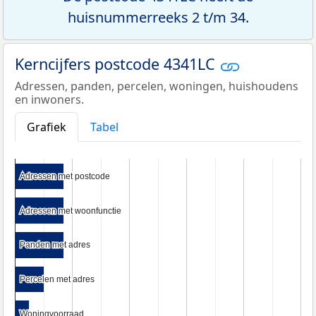
huisnummerreeks 2 t/m 34.
Kerncijfers postcode 4341LC
Adressen, panden, percelen, woningen, huishoudens
en inwoners.
Grafiek
Tabel
Adressen met postcode
Adressen met postcode
Adressen met woonfunctie
Adressen met woonfunctie
Panden met adres
Panden met adres
Percelen met adres
Percelen met adres
Woningvoorraad
Woningvoorraad