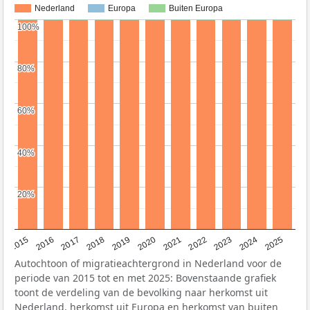
Nederland
Europa
Buiten Europa
100%
100%
80%
80%
60%
60%
40%
40%
20%
20%
2019
2022
2017
2025
2020
2015
2023
2018
2021
2016
2024
Autochtoon of migratieachtergrond in Nederland voor de
periode van 2015 tot en met 2025: Bovenstaande grafiek
toont de verdeling van de bevolking naar herkomst uit
Nederland, herkomst uit Europa en herkomst van buiten