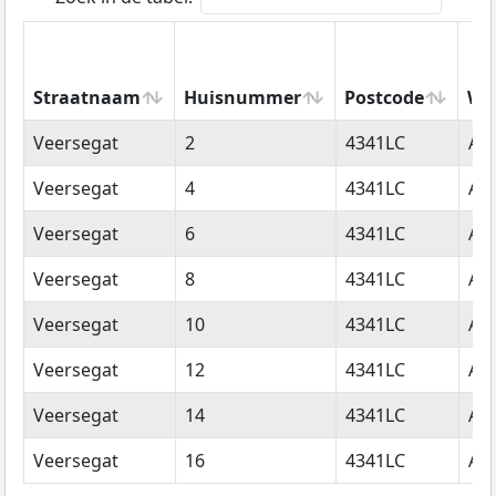
Straatnaam
Huisnummer
Postcode
Wo
Straatnaam
Huisnummer
Postcode
Wo
Veersegat
2
4341LC
Ar
Veersegat
4
4341LC
Ar
Veersegat
6
4341LC
Ar
Veersegat
8
4341LC
Ar
Veersegat
10
4341LC
Ar
Veersegat
12
4341LC
Ar
Veersegat
14
4341LC
Ar
Veersegat
16
4341LC
Ar