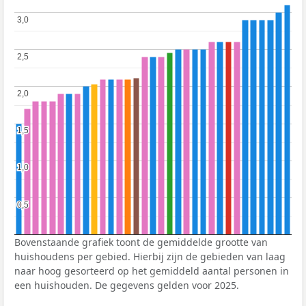
3,0
3,0
2,5
2,5
2,0
2,0
1,5
1,5
1,0
1,0
0,5
0,5
Bovenstaande grafiek toont de gemiddelde grootte van
huishoudens per gebied. Hierbij zijn de gebieden van laag
naar hoog gesorteerd op het gemiddeld aantal personen in
een huishouden. De gegevens gelden voor 2025.