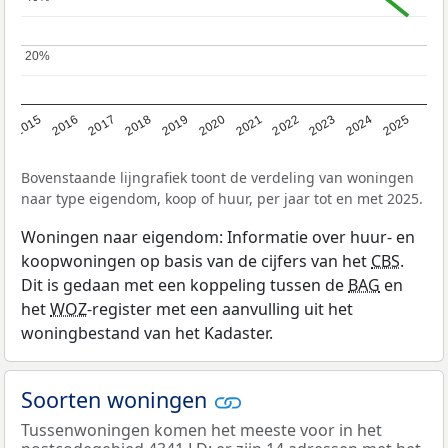
20%
20%
2019
2022
2025
2017
2020
2023
2015
2018
2021
2024
2016
Bovenstaande lijngrafiek toont de verdeling van woningen
naar type eigendom, koop of huur, per jaar tot en met 2025.
Woningen naar eigendom: Informatie over huur- en
koopwoningen op basis van de cijfers van het
CBS
.
Dit is gedaan met een koppeling tussen de
BAG
en
het
WOZ
-register met een aanvulling uit het
woningbestand van het Kadaster.
Soorten woningen
Tussenwoningen komen het meeste voor in het