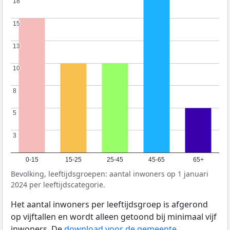
18
18
15
15
13
13
10
10
8
8
5
5
3
3
0-15
15-25
25-45
45-65
65+
Bevolking, leeftijdsgroepen: aantal inwoners op 1 januari
2024 per leeftijdscategorie.
Het aantal inwoners per leeftijdsgroep is afgerond
op vijftallen en wordt alleen getoond bij minimaal vijf
inwoners. De
download voor de gemeente