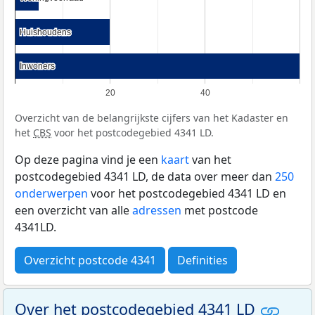
Huishoudens
Huishoudens
Inwoners
Inwoners
20
40
Overzicht van de belangrijkste cijfers van het Kadaster en
het
CBS
voor het postcodegebied 4341 LD.
Op deze pagina vind je een
kaart
van het
postcodegebied 4341 LD, de data over meer dan
250
onderwerpen
voor het postcodegebied 4341 LD en
een overzicht van alle
adressen
met postcode
4341LD.
Overzicht postcode 4341
Definities
Over het postcodegebied 4341 LD