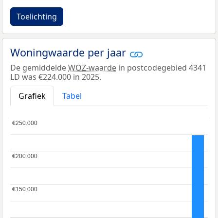
Toelichting
Woningwaarde per jaar
De gemiddelde
WOZ-waarde
in postcodegebied 4341
LD was €224.000 in 2025.
Grafiek
Tabel
€250.000
€250.000
€200.000
€200.000
€150.000
€150.000