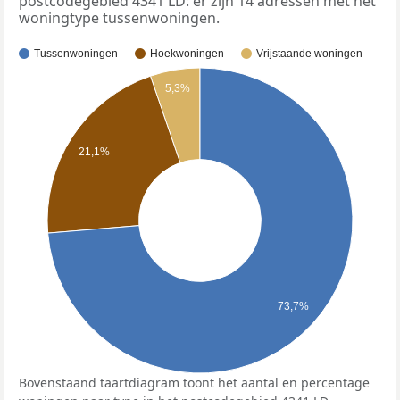
postcodegebied 4341 LD: er zijn 14 adressen met het
woningtype tussenwoningen.
Tussenwoningen
Hoekwoningen
Vrijstaande woningen
5,3%
21,1%
73,7%
Bovenstaand taartdiagram toont het aantal en percentage