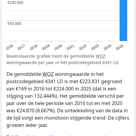
€100.000
€100.000
€50.000
€50.000
2016
2017
2018
2019
2020
2021
2022
2023
2024
2025
Bovenstaande grafiek toont de gemiddelde
WOZ
woningwaarde per jaar in het postcodegebied 4341 LD.
De gemiddelde
WOZ
woningwaarde in het
postcodegebied 4341 LD is met €223.831 gegroeid
van €169 in 2016 tot €224.000 in 2025 (dat is een
stijging van 132.444%). Het gemiddelde verschil per
jaar over de hele periode van 2016 tot en met 2025
was €24.870 (8.667%). De ontwikkeling van de data in
de tijd volgt een monotoon stijgende trend: De cijfers
groeien ieder jaar.