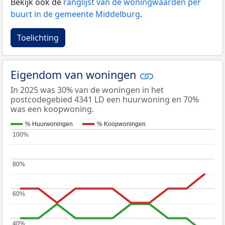
Bekijk ook de
ranglijst van de woningwaarden per
buurt in de gemeente Middelburg
.
Toelichting
Eigendom van woningen
In 2025 was 30% van de woningen in het
postcodegebied 4341 LD een huurwoning en 70%
was een koopwoning.
% Huurwoningen
% Koopwoningen
100%
100%
80%
80%
60%
60%
40%
40%