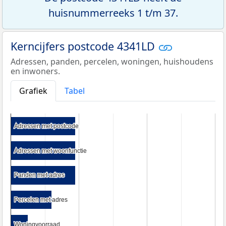
huisnummerreeks 1 t/m 37.
Kerncijfers postcode 4341LD
Adressen, panden, percelen, woningen, huishoudens
en inwoners.
Grafiek
Tabel
Adressen met postcode
Adressen met postcode
Adressen met woonfunctie
Adressen met woonfunctie
Panden met adres
Panden met adres
Percelen met adres
Percelen met adres
Woningvoorraad
Woningvoorraad