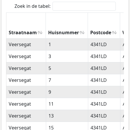
Zoek in de tabel:
Straatnaam
Huisnummer
Postcode
Wo
Straatnaam
Huisnummer
Postcode
Wo
Veersegat
1
4341LD
Ar
Veersegat
3
4341LD
Ar
Veersegat
5
4341LD
Ar
Veersegat
7
4341LD
Ar
Veersegat
9
4341LD
Ar
Veersegat
11
4341LD
Ar
Veersegat
13
4341LD
Ar
Veersegat
15
4341LD
Ar