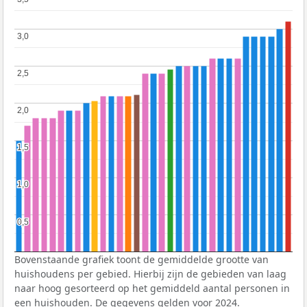
3,0
3,0
2,5
2,5
2,0
2,0
1,5
1,5
1,0
1,0
0,5
0,5
Bovenstaande grafiek toont de gemiddelde grootte van
huishoudens per gebied. Hierbij zijn de gebieden van laag
naar hoog gesorteerd op het gemiddeld aantal personen in
een huishouden. De gegevens gelden voor 2024.