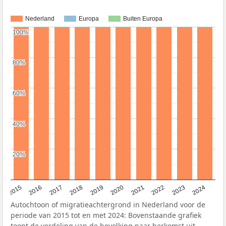
Nederland
Europa
Buiten Europa
100%
100%
80%
80%
60%
60%
40%
40%
20%
20%
2015
2016
2017
2018
2019
2020
2021
2022
2023
2024
Autochtoon of migratieachtergrond in Nederland voor de
periode van 2015 tot en met 2024: Bovenstaande grafiek
toont de verdeling van de bevolking naar herkomst uit