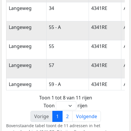
Langeweg
34
4341RE
Ar
Langeweg
55 - A
4341RE
Ar
Langeweg
55
4341RE
Ar
Langeweg
57
4341RE
Ar
Langeweg
59 - A
4341RE
Ar
Toon 1 tot 8 van 11 rijen
Toon
rijen
Vorige
1
2
Volgende
Bovenstaande tabel toont de 11 adressen in het