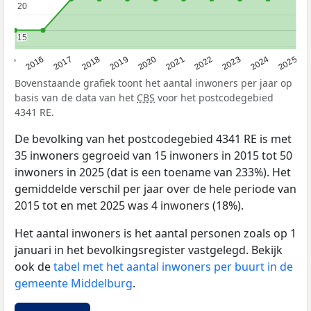
20
20
15
15
2015
2016
2017
2018
2019
2020
2021
2022
2023
2024
2025
Bovenstaande grafiek toont het aantal inwoners per jaar op
basis van de data van het
CBS
voor het postcodegebied
4341 RE.
De bevolking van het postcodegebied 4341 RE is met
35 inwoners gegroeid van 15 inwoners in 2015 tot 50
inwoners in 2025 (dat is een toename van 233%). Het
gemiddelde verschil per jaar over de hele periode van
2015 tot en met 2025 was 4 inwoners (18%).
Het aantal inwoners is het aantal personen zoals op 1
januari in het bevolkingsregister vastgelegd. Bekijk
ook de
tabel met het aantal inwoners per buurt in de
gemeente Middelburg
.