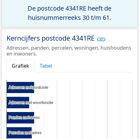
De postcode 4341RE heeft de
huisnummerreeks 30 t/m 61.
Kerncijfers postcode 4341RE
Adressen, panden, percelen, woningen, huishoudens
en inwoners.
Grafiek
Tabel
Adressen met postcode
Adressen met postcode
Adressen met woonfunctie
Adressen met woonfunctie
Panden met adres
Panden met adres
Percelen met adres
Percelen met adres