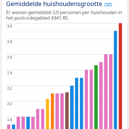
Gemiddelde huishoudensgrootte
Er wonen gemiddeld 3,0 personen per huishouden in
het postcodegebied 4341 RE.
3,0
3,0
2,8
2,8
2,6
2,6
2,4
2,4
2,2
2,2
2,0
2,0
1,8
1,8