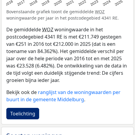
2016
2017
2018
2019
2020
2021
2022
2023
2024
2025
Bovenstaande grafiek toont de gemiddelde
WOZ
woningwaarde per jaar in het postcodegebied 4341 RE.
De gemiddelde
WOZ
woningwaarde in het
postcodegebied 4341 RE is met €211.749 gestegen
van €251 in 2016 tot €212.000 in 2025 (dat is een
toename van 84.362%). Het gemiddelde verschil per
jaar over de hele periode van 2016 tot en met 2025
was €23.528 (6.482%). De ontwikkeling van de data in
de tijd volgt een duidelijk stijgende trend: De cijfers
groeien bijna ieder jaar.
Bekijk ook de
ranglijst van de woningwaarden per
buurt in de gemeente Middelburg
.
Toelichting