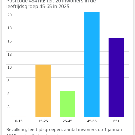
Postcode 4341RE telt 20 inwoners in de
leeftijdsgroep 45-65 in 2025.
20
20
18
18
15
15
13
13
10
10
8
8
5
5
3
3
0-15
15-25
25-45
45-65
65+
Bevolking, leeftijdsgroepen: aantal inwoners op 1 januari