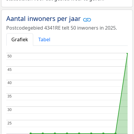
Aantal inwoners per jaar
Postcodegebied 4341RE telt 50 inwoners in 2025.
Grafiek
Tabel
50
50
45
45
40
40
35
35
30
30
25
25