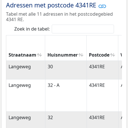
Adressen met postcode 4341RE
Tabel met alle 11 adressen in het postcodegebied
4341 RE.
Zoek in de tabel:
Straatnaam
Huisnummer
Postcode
Wo
Straatnaam
Huisnummer
Postcode
Wo
Langeweg
30
4341RE
Ar
Langeweg
32 - A
4341RE
Ar
Langeweg
32
4341RE
Ar