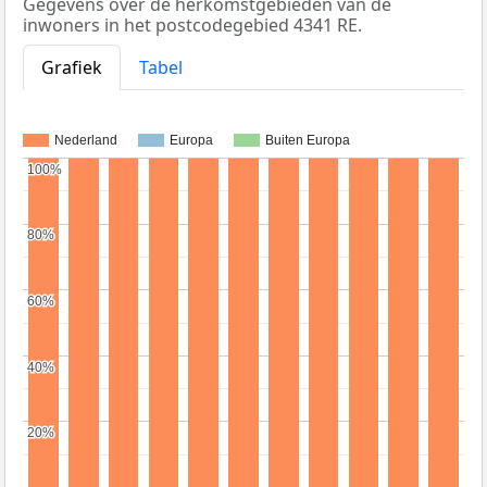
Gegevens over de herkomstgebieden van de
inwoners in het postcodegebied 4341 RE.
Grafiek
Tabel
Nederland
Europa
Buiten Europa
100%
100%
80%
80%
60%
60%
40%
40%
20%
20%