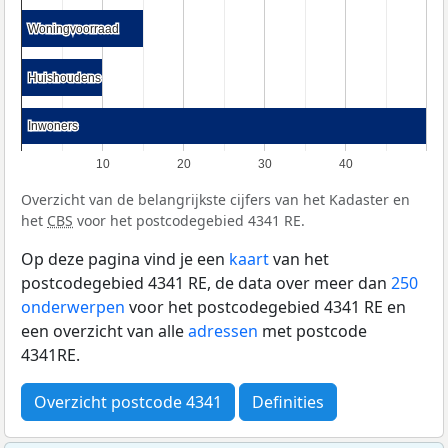
Woningvoorraad
Woningvoorraad
Huishoudens
Huishoudens
Inwoners
Inwoners
10
20
30
40
Overzicht van de belangrijkste cijfers van het Kadaster en
het
CBS
voor het postcodegebied 4341 RE.
Op deze pagina vind je een
kaart
van het
postcodegebied 4341 RE, de data over meer dan
250
onderwerpen
voor het postcodegebied 4341 RE en
een overzicht van alle
adressen
met postcode
4341RE.
Overzicht postcode 4341
Definities