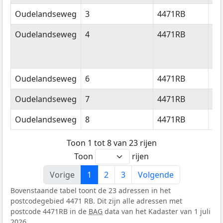
Oudelandseweg
3
4471RB
Wo
Oudelandseweg
4
4471RB
Wo
Oudelandseweg
6
4471RB
Wo
Oudelandseweg
7
4471RB
Wo
Oudelandseweg
8
4471RB
Wo
Toon 1 tot 8 van 23 rijen
Toon
rijen
Vorige
1
2
3
Volgende
Bovenstaande tabel toont de 23 adressen in het
postcodegebied 4471 RB. Dit zijn alle adressen met
postcode 4471RB in de
BAG
data van het Kadaster van 1 juli
2026.