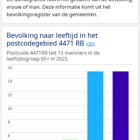
vrouw of man. Deze informatie komt uit het
bevolkingsregister van de gemeenten.
Bevolking naar leeftijd in het
postcodegebied 4471 RB
Postcode 4471RB telt 15 inwoners in de
leeftijdsgroep 65+ in 2025.
16
16
14
14
12
12
10
10
8
8
6
6