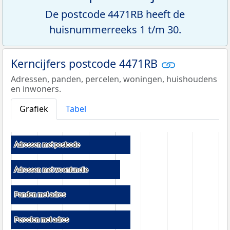
De postcode 4471RB heeft de
huisnummerreeks 1 t/m 30.
Kerncijfers postcode 4471RB
Adressen, panden, percelen, woningen, huishoudens
en inwoners.
Grafiek
Tabel
Adressen met postcode
Adressen met postcode
Adressen met woonfunctie
Adressen met woonfunctie
Panden met adres
Panden met adres
Percelen met adres
Percelen met adres