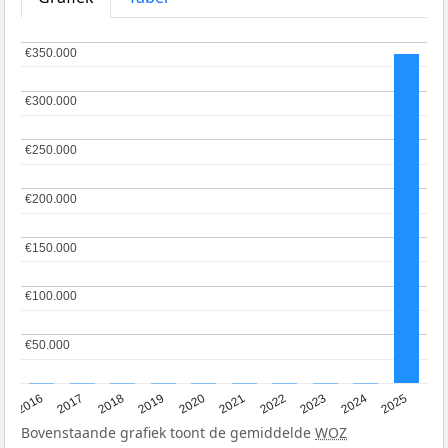
€350.000
€350.000
€300.000
€300.000
€250.000
€250.000
€200.000
€200.000
€150.000
€150.000
€100.000
€100.000
€50.000
€50.000
2016
2017
2018
2019
2020
2021
2022
2023
2024
2025
Bovenstaande grafiek toont de gemiddelde
WOZ