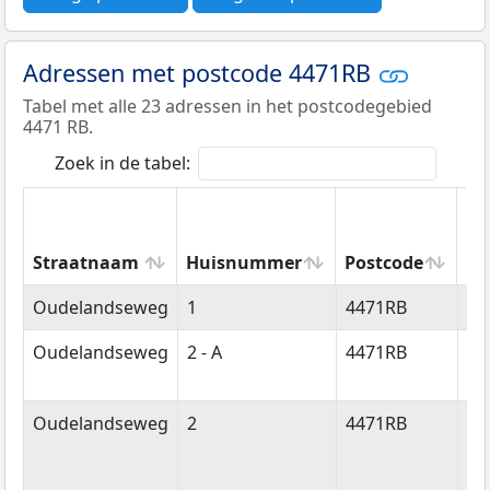
Adressen met postcode 4471RB
Tabel met alle 23 adressen in het postcodegebied
4471 RB.
Zoek in de tabel:
Straatnaam
Huisnummer
Postcode
Wo
Straatnaam
Huisnummer
Postcode
Wo
Oudelandseweg
1
4471RB
Wo
Oudelandseweg
2 - A
4471RB
Wo
Oudelandseweg
2
4471RB
Wo