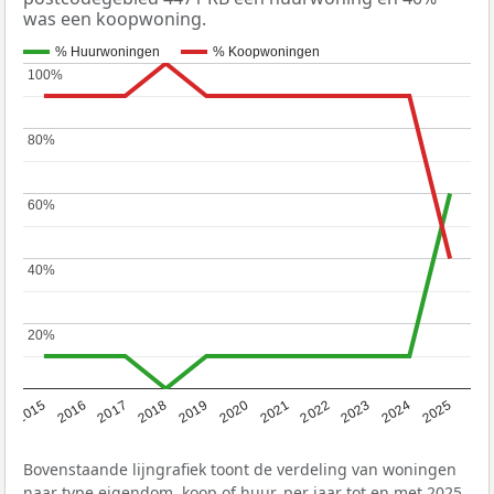
was een koopwoning.
% Huurwoningen
% Koopwoningen
100%
100%
80%
80%
60%
60%
40%
40%
20%
20%
2019
2022
2025
2017
2020
2023
2015
2018
2021
2024
2016
Bovenstaande lijngrafiek toont de verdeling van woningen
naar type eigendom, koop of huur, per jaar tot en met 2025.