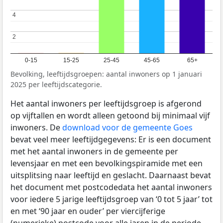
4
4
2
2
0-15
15-25
25-45
45-65
65+
Bevolking, leeftijdsgroepen: aantal inwoners op 1 januari
2025 per leeftijdscategorie.
Het aantal inwoners per leeftijdsgroep is afgerond
op vijftallen en wordt alleen getoond bij minimaal vijf
inwoners. De
download voor de gemeente Goes
bevat veel meer leeftijdgegevens: Er is een document
met het aantal inwoners in de gemeente per
levensjaar en met een bevolkingspiramide met een
uitsplitsing naar leeftijd en geslacht. Daarnaast bevat
het document met postcodedata het aantal inwoners
voor iedere 5 jarige leeftijdsgroep van ‘0 tot 5 jaar’ tot
en met ‘90 jaar en ouder’ per viercijferige
(numerieke) postcode voor alle jaren in de periode