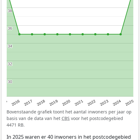
38
38
36
36
34
34
32
32
30
30
2015
2016
2017
2018
2019
2020
2021
2022
2023
2024
2025
Bovenstaande grafiek toont het aantal inwoners per jaar op
basis van de data van het
CBS
voor het postcodegebied
4471 RB.
In 2025 waren er 40 inwoners in het postcodegebied