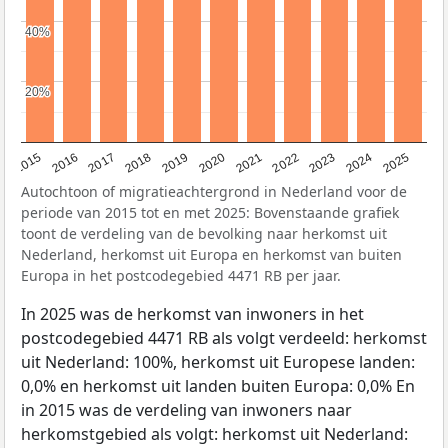
40%
40%
20%
20%
2019
2022
2017
2025
2020
2015
2023
2018
2021
2016
2024
Autochtoon of migratieachtergrond in Nederland voor de
periode van 2015 tot en met 2025: Bovenstaande grafiek
toont de verdeling van de bevolking naar herkomst uit
Nederland, herkomst uit Europa en herkomst van buiten
Europa in het postcodegebied 4471 RB per jaar.
In 2025 was de herkomst van inwoners in het
postcodegebied 4471 RB als volgt verdeeld: herkomst
uit Nederland: 100%, herkomst uit Europese landen:
0,0% en herkomst uit landen buiten Europa: 0,0% En
in 2015 was de verdeling van inwoners naar
herkomstgebied als volgt: herkomst uit Nederland: