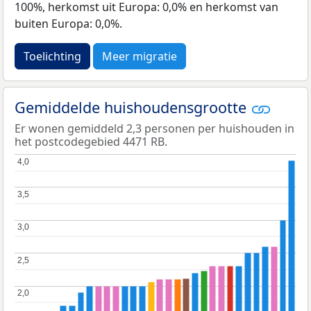
100%, herkomst uit Europa: 0,0% en herkomst van
buiten Europa: 0,0%.
Toelichting
Meer migratie
Gemiddelde huishoudensgrootte
Er wonen gemiddeld 2,3 personen per huishouden in
het postcodegebied 4471 RB.
4,0
4,0
3,5
3,5
3,0
3,0
2,5
2,5
2,0
2,0