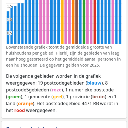
1,5
1,5
1,0
1,0
0,5
0,5
Bovenstaande grafiek toont de gemiddelde grootte van
huishoudens per gebied. Hierbij zijn de gebieden van laag
naar hoog gesorteerd op het gemiddeld aantal personen in
een huishouden. De gegevens gelden voor 2025.
De volgende gebieden worden in de grafiek
weergegeven: 19 postcodegebieden (
blauw
), 8
postcode5gebieden (
roze
), 1 numerieke postcode
(
groen
), 1 gemeente (
geel
), 1 provincie (
bruin
) en 1
land (
oranje
). Het postcodegebied 4471 RB wordt in
het
rood
weergegeven.