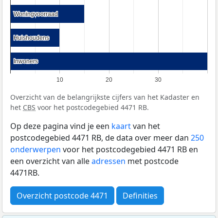
Woningvoorraad
Woningvoorraad
Huishoudens
Huishoudens
Inwoners
Inwoners
10
20
30
Overzicht van de belangrijkste cijfers van het Kadaster en
het
CBS
voor het postcodegebied 4471 RB.
Op deze pagina vind je een
kaart
van het
postcodegebied 4471 RB, de data over meer dan
250
onderwerpen
voor het postcodegebied 4471 RB en
een overzicht van alle
adressen
met postcode
4471RB.
Overzicht postcode 4471
Definities