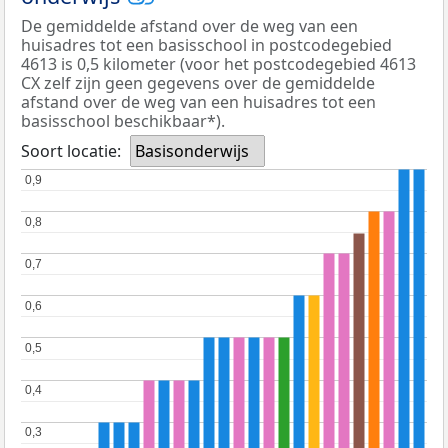
De gemiddelde afstand over de weg van een
huisadres tot een basisschool in postcodegebied
4613 is 0,5 kilometer (voor het postcodegebied 4613
CX zelf zijn geen gegevens over de gemiddelde
afstand over de weg van een huisadres tot een
basisschool beschikbaar*).
Soort locatie:
Basisonderwijs
0,9
0,9
0,8
0,8
0,7
0,7
0,6
0,6
0,5
0,5
0,4
0,4
0,3
0,3