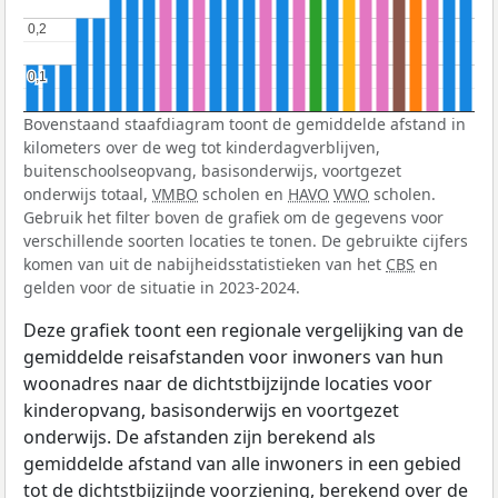
0,2
0,2
0,1
0,1
Bovenstaand staafdiagram toont de gemiddelde afstand in
kilometers over de weg tot kinderdagverblijven,
buitenschoolseopvang, basisonderwijs, voortgezet
onderwijs totaal,
VMBO
scholen en
HAVO
VWO
scholen.
Gebruik het filter boven de grafiek om de gegevens voor
verschillende soorten locaties te tonen. De gebruikte cijfers
komen van uit de nabijheidsstatistieken van het
CBS
en
gelden voor de situatie in 2023-2024.
Deze grafiek toont een regionale vergelijking van de
gemiddelde reisafstanden voor inwoners van hun
woonadres naar de dichtstbijzijnde locaties voor
kinderopvang, basisonderwijs en voortgezet
onderwijs. De afstanden zijn berekend als
gemiddelde afstand van alle inwoners in een gebied
tot de dichtstbijzijnde voorziening, berekend over de