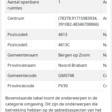
Aantal openbare
1
Aant
ruimtes
Centrum
(78378.91715983934,
Adre
391082.48346708866)
Postcode4
4613
Naa
Postcode5
4613C
Naa
Gemeentenaam
Bergen op Zoom
Naa
Provincienaam
Noord-Brabant
Naa
Gemeentecode
GM0748
Cod
Provinciecode
PV30
Cod
Bovenstaande tabel toont de onderwerpen in de
categorie omgeving. Dit zijn de onderwerpen die
betrekking hebben op de gebiedsaspecten van het