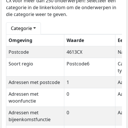
CX voor meer dan 250 onderwerpen! Selecteer een
categorie in de linkerkolom om de onderwerpen in
die categorie weer te geven.
Categorie
Omgeving
Waarde
Een
Postcode
4613CX
Naa
Soort regio
Postcode6
Cate
type
Adressen met postcode
1
Aant
Adressen met
0
Aant
woonfunctie
Adressen met
0
Aant
bijeenkomstfunctie