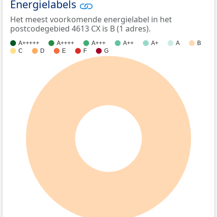
Energielabels
Het meest voorkomende energielabel in het
postcodegebied 4613 CX is B (1 adres).
A+++++
A++++
A+++
A++
A+
A
B
C
D
E
F
G
100%