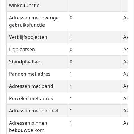
winkelfunctie
Adressen met overige
0
Aant
gebruiksfunctie
Verblijfsobjecten
1
Aant
Ligplaatsen
0
Aant
Standplaatsen
0
Aant
Panden met adres
1
Aant
Adressen met pand
1
Aant
Percelen met adres
1
Aant
Adressen met perceel
1
Aant
Adressen binnen
1
Aant
bebouwde kom