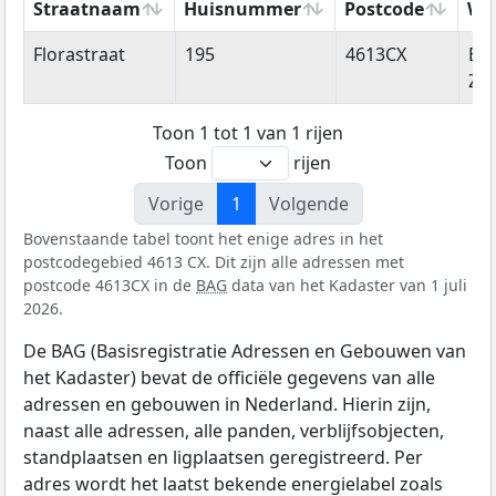
Straatnaam
Huisnummer
Postcode
Wo
Straatnaam
Huisnummer
Postcode
Wo
Florastraat
195
4613CX
Be
Zo
Toon 1 tot 1 van 1 rijen
Toon
rijen
Vorige
1
Volgende
Bovenstaande tabel toont het enige adres in het
postcodegebied 4613 CX. Dit zijn alle adressen met
postcode 4613CX in de
BAG
data van het Kadaster van 1 juli
2026.
De BAG (Basisregistratie Adressen en Gebouwen van
het Kadaster) bevat de officiële gegevens van alle
adressen en gebouwen in Nederland. Hierin zijn,
naast alle adressen, alle panden, verblijfsobjecten,
standplaatsen en ligplaatsen geregistreerd. Per
adres wordt het laatst bekende energielabel zoals