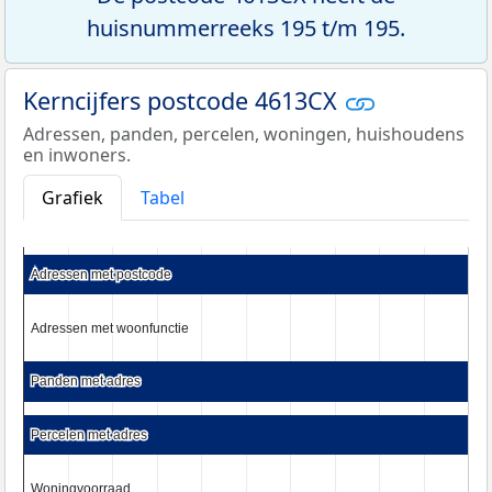
huisnummerreeks 195 t/m 195.
Kerncijfers postcode 4613CX
Adressen, panden, percelen, woningen, huishoudens
en inwoners.
Grafiek
Tabel
Adressen met postcode
Adressen met postcode
Adressen met woonfunctie
Adressen met woonfunctie
Panden met adres
Panden met adres
Percelen met adres
Percelen met adres
Woningvoorraad
Woningvoorraad