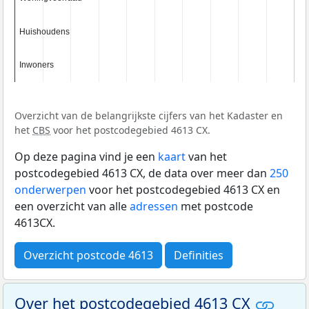
Huishoudens
Huishoudens
Inwoners
Inwoners
Overzicht van de belangrijkste cijfers van het Kadaster en
het
CBS
voor het postcodegebied 4613 CX.
Op deze pagina vind je een
kaart
van het
postcodegebied 4613 CX, de data over meer dan
250
onderwerpen
voor het postcodegebied 4613 CX en
een overzicht van alle
adressen
met postcode
4613CX.
Overzicht postcode 4613
Definities
Over het postcodegebied 4613 CX