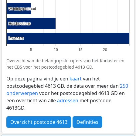
Woningvoorraad
Woningvoorraad
Huishoudens
Huishoudens
Inwoners
Inwoners
5
10
15
20
Overzicht van de belangrijkste cijfers van het Kadaster en
het
CBS
voor het postcodegebied 4613 GD.
Op deze pagina vind je een
kaart
van het
postcodegebied 4613 GD, de data over meer dan
250
onderwerpen
voor het postcodegebied 4613 GD en
een overzicht van alle
adressen
met postcode
4613GD.
Overzicht postcode 4613
Definities