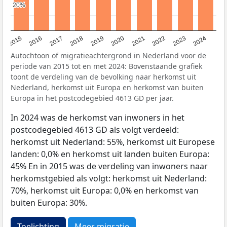
20%
20%
2015
2016
2017
2018
2019
2020
2021
2022
2023
2024
Autochtoon of migratieachtergrond in Nederland voor de
periode van 2015 tot en met 2024: Bovenstaande grafiek
toont de verdeling van de bevolking naar herkomst uit
Nederland, herkomst uit Europa en herkomst van buiten
Europa in het postcodegebied 4613 GD per jaar.
In 2024 was de herkomst van inwoners in het
postcodegebied 4613 GD als volgt verdeeld:
herkomst uit Nederland: 55%, herkomst uit Europese
landen: 0,0% en herkomst uit landen buiten Europa:
45% En in 2015 was de verdeling van inwoners naar
herkomstgebied als volgt: herkomst uit Nederland:
70%, herkomst uit Europa: 0,0% en herkomst van
buiten Europa: 30%.
Toelichting
Meer migratie