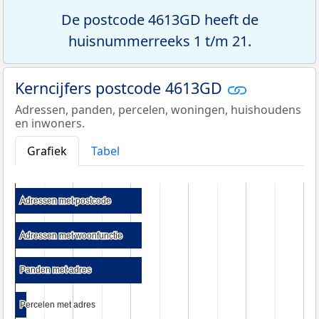
De postcode 4613GD heeft de
huisnummerreeks 1 t/m 21.
Kerncijfers postcode 4613GD
Adressen, panden, percelen, woningen, huishoudens
en inwoners.
Grafiek
Tabel
Adressen met postcode
Adressen met postcode
Adressen met woonfunctie
Adressen met woonfunctie
Panden met adres
Panden met adres
Percelen met adres
Percelen met adres