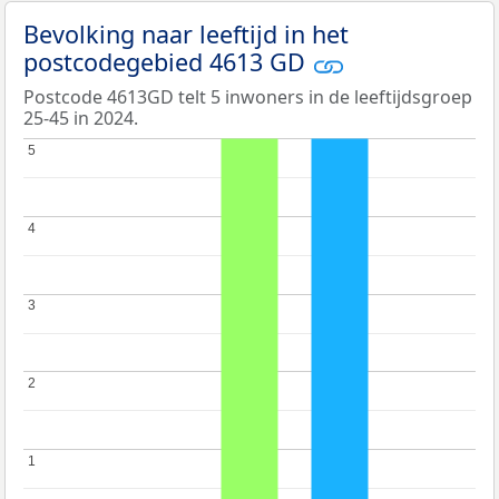
Bevolking naar leeftijd in het
postcodegebied 4613 GD
Postcode 4613GD telt 5 inwoners in de leeftijdsgroep
25-45 in 2024.
5
5
4
4
3
3
2
2
1
1