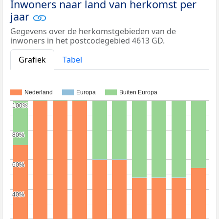
Inwoners naar land van herkomst per
jaar
Gegevens over de herkomstgebieden van de
inwoners in het postcodegebied 4613 GD.
Grafiek
Tabel
Nederland
Europa
Buiten Europa
100%
100%
80%
80%
60%
60%
40%
40%