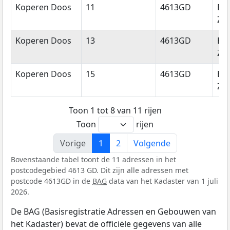
Koperen Doos
11
4613GD
Be
Zo
Koperen Doos
13
4613GD
Be
Zo
Koperen Doos
15
4613GD
Be
Zo
Toon 1 tot 8 van 11 rijen
Toon
rijen
Vorige
1
2
Volgende
Bovenstaande tabel toont de 11 adressen in het
postcodegebied 4613 GD. Dit zijn alle adressen met
postcode 4613GD in de
BAG
data van het Kadaster van 1 juli
2026.
De BAG (Basisregistratie Adressen en Gebouwen van
het Kadaster) bevat de officiële gegevens van alle