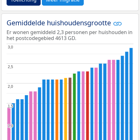
Gemiddelde huishoudensgrootte
Er wonen gemiddeld 2,3 personen per huishouden in
het postcodegebied 4613 GD.
3,0
3,0
2,5
2,5
2,0
2,0
1,5
1,5
1,0
1,0