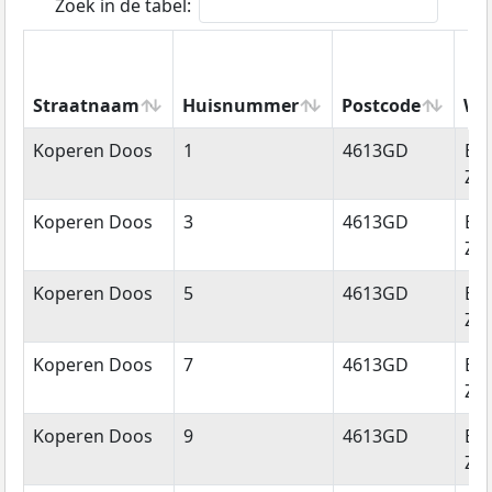
Zoek in de tabel:
Straatnaam
Huisnummer
Postcode
Wo
Straatnaam
Huisnummer
Postcode
Wo
Koperen Doos
1
4613GD
Be
Zo
Koperen Doos
3
4613GD
Be
Zo
Koperen Doos
5
4613GD
Be
Zo
Koperen Doos
7
4613GD
Be
Zo
Koperen Doos
9
4613GD
Be
Zo