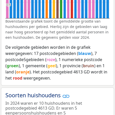
0,5
0,5
Bovenstaande grafiek toont de gemiddelde grootte van
huishoudens per gebied. Hierbij zijn de gebieden van laag
naar hoog gesorteerd op het gemiddeld aantal personen in
een huishouden. De gegevens gelden voor 2024.
De volgende gebieden worden in de grafiek
weergegeven: 17 postcodegebieden (
blauw
), 7
postcode5gebieden (
roze
), 1 numerieke postcode
(
groen
), 1 gemeente (
geel
), 1 provincie (
bruin
) en 1
land (
oranje
). Het postcodegebied 4613 GD wordt in
het
rood
weergegeven.
Soorten huishoudens
In 2024 waren er 10 huishoudens in het
postcodegebied 4613 GD. Er waren 5
eenpersoonshuishoudens en 5