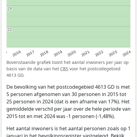
24
24
22
22
2015
2016
2017
2018
2019
2020
2021
2022
2023
2024
Bovenstaande grafiek toont het aantal inwoners per jaar op
basis van de data van het
CBS
voor het postcodegebied
4613 GD.
De bevolking van het postcodegebied 4613 GD is met
5 personen afgenomen van 30 personen in 2015 tot
25 personen in 2024 (dat is een afname van 17%). Het
gemiddelde verschil per jaar over de hele periode van
2015 tot en met 2024 was -1 personen (-1,48%).
Het aantal inwoners is het aantal personen zoals op 1
januari in het bevolkingsregister vastgelegd. Bekijk