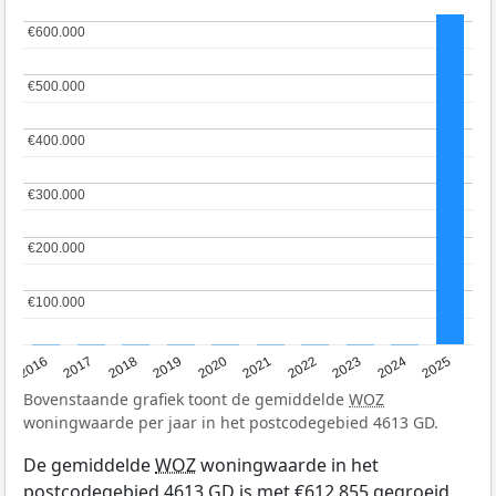
€600.000
€600.000
€500.000
€500.000
€400.000
€400.000
€300.000
€300.000
€200.000
€200.000
€100.000
€100.000
2016
2017
2018
2019
2020
2021
2022
2023
2024
2025
Bovenstaande grafiek toont de gemiddelde
WOZ
woningwaarde per jaar in het postcodegebied 4613 GD.
De gemiddelde
WOZ
woningwaarde in het
postcodegebied 4613 GD is met €612.855 gegroeid