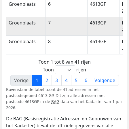
Groenplaats
6
4613GP
Be
Zo
Groenplaats
7
4613GP
Be
Zo
Groenplaats
8
4613GP
Be
Zo
Toon 1 tot 8 van 41 rijen
Toon
rijen
Vorige
1
2
3
4
5
6
Volgende
Bovenstaande tabel toont de 41 adressen in het
postcodegebied 4613 GP. Dit zijn alle adressen met
postcode 4613GP in de
BAG
data van het Kadaster van 1 juli
2026.
De BAG (Basisregistratie Adressen en Gebouwen van
het Kadaster) bevat de officiële gegevens van alle