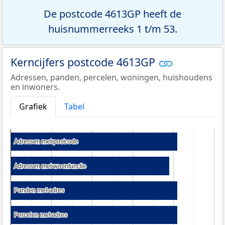
De postcode 4613GP heeft de
huisnummerreeks 1 t/m 53.
Kerncijfers postcode 4613GP
Adressen, panden, percelen, woningen, huishoudens
en inwoners.
Grafiek
Tabel
Adressen met postcode
Adressen met postcode
Adressen met woonfunctie
Adressen met woonfunctie
Panden met adres
Panden met adres
Percelen met adres
Percelen met adres