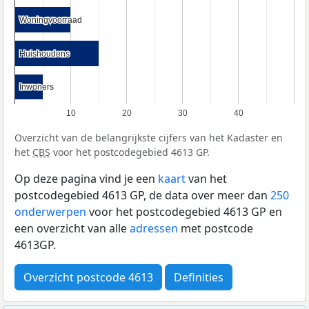
Woningvoorraad
Woningvoorraad
Huishoudens
Huishoudens
Inwoners
Inwoners
10
20
30
40
Overzicht van de belangrijkste cijfers van het Kadaster en
het
CBS
voor het postcodegebied 4613 GP.
Op deze pagina vind je een
kaart
van het
postcodegebied 4613 GP, de data over meer dan
250
onderwerpen
voor het postcodegebied 4613 GP en
een overzicht van alle
adressen
met postcode
4613GP.
Overzicht postcode 4613
Definities