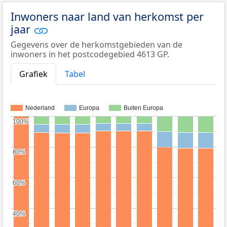
Inwoners naar land van herkomst per
jaar
Gegevens over de herkomstgebieden van de
inwoners in het postcodegebied 4613 GP.
Grafiek
Tabel
Nederland
Europa
Buiten Europa
100%
100%
80%
80%
60%
60%
40%
40%