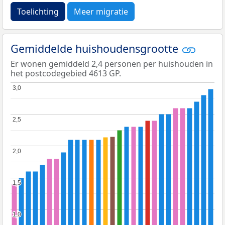
Toelichting
Meer migratie
Gemiddelde huishoudensgrootte
Er wonen gemiddeld 2,4 personen per huishouden in
het postcodegebied 4613 GP.
3,0
3,0
2,5
2,5
2,0
2,0
1,5
1,5
1,0
1,0