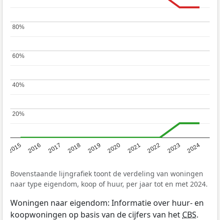
80%
80%
60%
60%
40%
40%
20%
20%
2015
2016
2017
2018
2019
2020
2021
2022
2023
2024
Bovenstaande lijngrafiek toont de verdeling van woningen
naar type eigendom, koop of huur, per jaar tot en met 2024.
Woningen naar eigendom: Informatie over huur- en
koopwoningen op basis van de cijfers van het
CBS
.