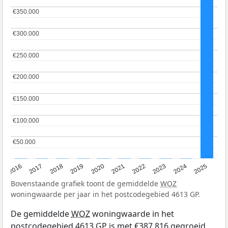
€350.000
€350.000
€300.000
€300.000
€250.000
€250.000
€200.000
€200.000
€150.000
€150.000
€100.000
€100.000
€50.000
€50.000
2016
2017
2018
2019
2020
2021
2022
2023
2024
2025
Bovenstaande grafiek toont de gemiddelde
WOZ
woningwaarde per jaar in het postcodegebied 4613 GP.
De gemiddelde
WOZ
woningwaarde in het
postcodegebied 4613 GP is met €387.816 gegroeid