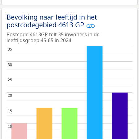
Bevolking naar leeftijd in het
postcodegebied 4613 GP
Postcode 4613GP telt 35 inwoners in de
leeftijdsgroep 45-65 in 2024.
35
35
30
30
25
25
20
20
15
15
10
10