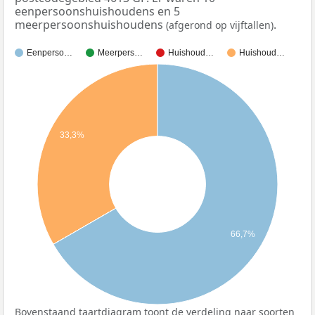
eenpersoonshuishoudens en 5
meerpersoonshuishoudens
.
(afgerond op vijftallen)
Eenperso…
Meerpers…
Huishoud…
Huishoud…
33,3%
66,7%
Bovenstaand taartdiagram toont de verdeling naar soorten