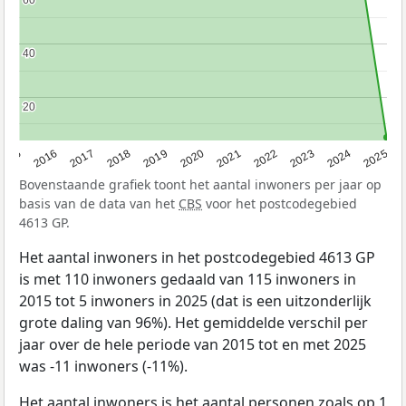
60
60
40
40
20
20
2015
2016
2017
2018
2019
2020
2021
2022
2023
2024
2025
Bovenstaande grafiek toont het aantal inwoners per jaar op
basis van de data van het
CBS
voor het postcodegebied
4613 GP.
Het aantal inwoners in het postcodegebied 4613 GP
is met 110 inwoners gedaald van 115 inwoners in
2015 tot 5 inwoners in 2025 (dat is een uitzonderlijk
grote daling van 96%). Het gemiddelde verschil per
jaar over de hele periode van 2015 tot en met 2025
was -11 inwoners (-11%).
Het aantal inwoners is het aantal personen zoals op 1