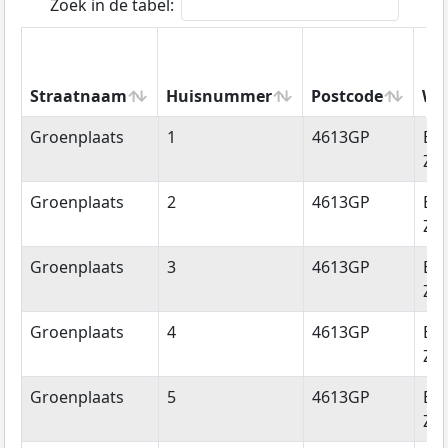
Zoek in de tabel:
Straatnaam
Huisnummer
Postcode
Wo
Straatnaam
Huisnummer
Postcode
Wo
Groenplaats
1
4613GP
Be
Zo
Groenplaats
2
4613GP
Be
Zo
Groenplaats
3
4613GP
Be
Zo
Groenplaats
4
4613GP
Be
Zo
Groenplaats
5
4613GP
Be
Zo