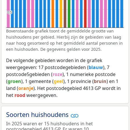
0,5
0,5
Bovenstaande grafiek toont de gemiddelde grootte van
huishoudens per gebied. Hierbij zijn de gebieden van laag
naar hoog gesorteerd op het gemiddeld aantal personen in
een huishouden. De gegevens gelden voor 2025.
De volgende gebieden worden in de grafiek
weergegeven: 17 postcodegebieden (
blauw
), 7
postcode5gebieden (
roze
), 1 numerieke postcode
(
groen
), 1 gemeente (
geel
), 1 provincie (
bruin
) en 1
land (
oranje
). Het postcodegebied 4613 GP wordt in
het
rood
weergegeven.
Soorten huishoudens
In 2025 waren er 15 huishoudens in het
postcodegebied 4613 GP. Er waren 10