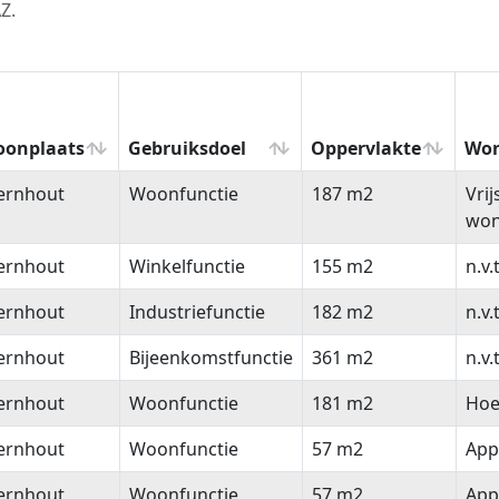
Z.
onplaats
Gebruiksdoel
Oppervlakte
Won
oonplaats
Gebruiksdoel
Oppervlakte
Won
ernhout
Woonfunctie
187 m2
Vri
won
ernhout
Winkelfunctie
155 m2
n.v.t
ernhout
Industriefunctie
182 m2
n.v.t
ernhout
Bijeenkomstfunctie
361 m2
n.v.t
ernhout
Woonfunctie
181 m2
Hoe
ernhout
Woonfunctie
57 m2
App
ernhout
Woonfunctie
57 m2
App