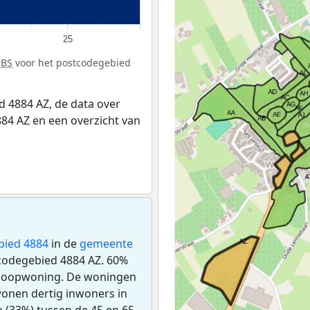
25
CBS
voor het postcodegebied
 4884 AZ, de data over
84 AZ en een overzicht van
bied 4884
in de
gemeente
tcodegebied 4884 AZ. 60%
 koopwoning. De woningen
onen dertig inwoners in
 (33%) tussen de 45 en 65