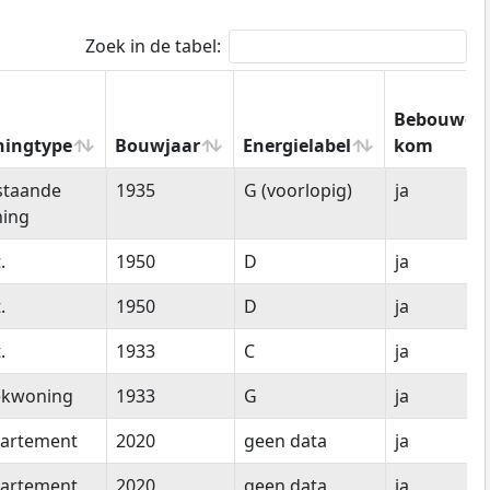
Zoek in de tabel:
Bebouwde
ingtype
Bouwjaar
Energielabel
kom
ingtype
Bouwjaar
Energielabel
Bebouwde
jstaande
1935
G (voorlopig)
ja
kom
ing
.
1950
D
ja
.
1950
D
ja
.
1933
C
ja
kwoning
1933
G
ja
artement
2020
geen data
ja
artement
2020
geen data
ja