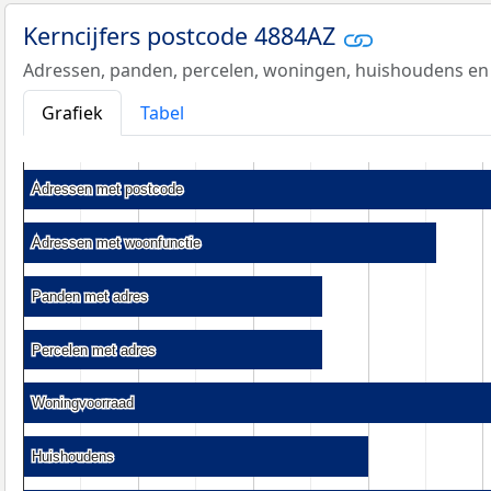
Kerncijfers postcode 4884AZ
Adressen, panden, percelen, woningen, huishoudens en
Grafiek
Tabel
Adressen met postcode
Adressen met postcode
Adressen met woonfunctie
Adressen met woonfunctie
Panden met adres
Panden met adres
Percelen met adres
Percelen met adres
Woningvoorraad
Woningvoorraad
Huishoudens
Huishoudens