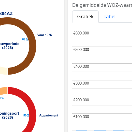
De gemiddelde
WOZ-waar
Grafiek
Tabel
€600.000
€600.000
€500.000
€500.000
€400.000
€400.000
€300.000
€300.000
€200.000
€200.000
€100.000
€100.000