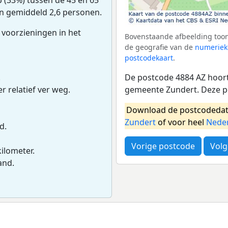
van gemiddeld 2,6 personen.
 voorzieningen in het
Bovenstaande afbeelding toon
de geografie van de
numeriek
postcodekaart
.
De postcode 4884 AZ hoort 
.
gemeente Zundert. Deze p
r relatief ver weg.
Download de postcodedat
Zundert
of voor heel
Nede
d.
Vorige postcode
Volg
kilometer.
and.