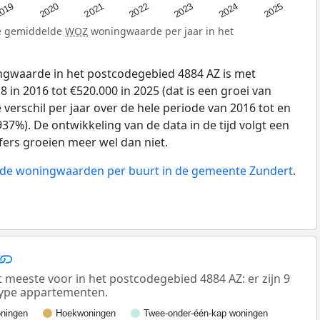
019
2024
2021
2023
2020
2025
2022
de gemiddelde
WOZ
woningwaarde per jaar in het
gwaarde in het postcodegebied 4884 AZ is met
 in 2016 tot €520.000 in 2025 (dat is een groei van
verschil per jaar over de hele periode van 2016 tot en
37%). De ontwikkeling van de data in de tijd volgt een
ijfers groeien meer wel dan niet.
n de woningwaarden per buurt in de gemeente Zundert
.
eeste voor in het postcodegebied 4884 AZ: er zijn 9
ype appartementen.
ningen
Hoekwoningen
Twee-onder-één-kap woningen