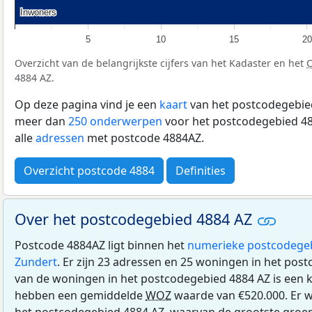
Inwoners
Inwoners
5
10
15
20
Overzicht van de belangrijkste cijfers van het Kadaster en het
4884 AZ.
Op deze pagina vind je een
kaart
van het postcodegebied
meer dan
250 onderwerpen
voor het postcodegebied 48
alle
adressen
met postcode 4884AZ.
Overzicht postcode 4884
Definities
Over het postcodegebied 4884 AZ
Postcode 4884AZ ligt binnen het
numerieke postcodege
Zundert
. Er zijn 23 adressen en 25 woningen in het pos
van de woningen in het postcodegebied 4884 AZ is een
hebben een gemiddelde
WOZ
waarde van €520.000. Er w
het postcodegebied 4884 AZ, waarvan de grootste groep