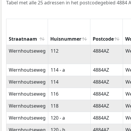
Tabel met alle 25 adressen in het postcodegebied 4884 A
Straatnaam
Huisnummer
Postcode
Wo
Straatnaam
Huisnummer
Postcode
W
Wernhoutseweg
112
4884AZ
W
Wernhoutseweg
114 - a
4884AZ
W
Wernhoutseweg
114
4884AZ
W
Wernhoutseweg
116
4884AZ
W
Wernhoutseweg
118
4884AZ
W
Wernhoutseweg
120 - a
4884AZ
W
Wernhoutseweg
120 - b
4884AZ
W