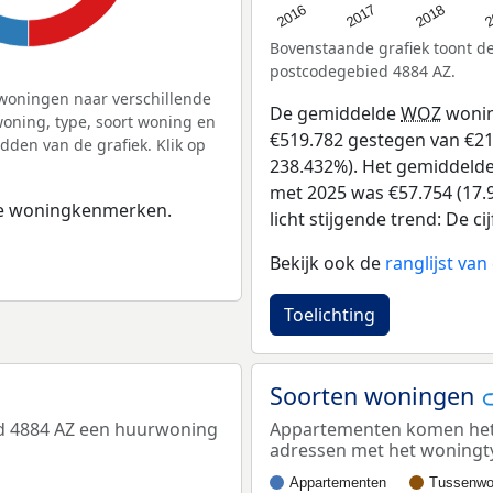
2
2016
2018
2017
Bovenstaande grafiek toont 
postcodegebied 4884 AZ.
woningen naar verschillende
De gemiddelde
WOZ
wonin
ning, type, soort woning en
€519.782 gestegen van €218
dden van de grafiek. Klik op
238.432%). Het gemiddelde 
met 2025 was €57.754 (17.9
 de woningkenmerken.
licht stijgende trend: De c
Bekijk ook de
ranglijst va
Toelichting
Soorten woningen
ed 4884 AZ een huurwoning
Appartementen komen het m
adressen met het woningt
Appartementen
Tussenwo