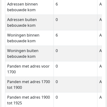
Adressen binnen
6
Aant
bebouwde kom
Adressen buiten
0
Aant
bebouwde kom
Woningen binnen
6
Aant
bebouwde kom
Woningen buiten
0
Aant
bebouwde kom
Panden met adres voor
0
Aant
1700
Panden met adres 1700
0
Aant
tot 1900
Panden met adres 1900
0
Aant
tot 1925