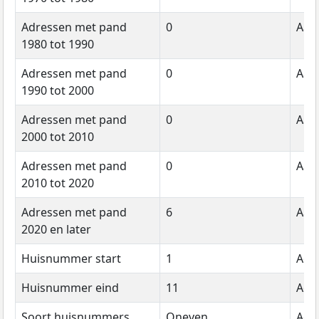
Adressen met pand
0
Aant
1980 tot 1990
Adressen met pand
0
Aant
1990 tot 2000
Adressen met pand
0
Aant
2000 tot 2010
Adressen met pand
0
Aant
2010 tot 2020
Adressen met pand
6
Aant
2020 en later
Huisnummer start
1
Adr
Huisnummer eind
11
Adr
Soort huisnummers
Oneven
Adr