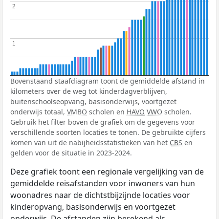
2
2
1
1
Bovenstaand staafdiagram toont de gemiddelde afstand in
kilometers over de weg tot kinderdagverblijven,
buitenschoolseopvang, basisonderwijs, voortgezet
onderwijs totaal,
VMBO
scholen en
HAVO
VWO
scholen.
Gebruik het filter boven de grafiek om de gegevens voor
verschillende soorten locaties te tonen. De gebruikte cijfers
komen van uit de nabijheidsstatistieken van het
CBS
en
gelden voor de situatie in 2023-2024.
Deze grafiek toont een regionale vergelijking van de
gemiddelde reisafstanden voor inwoners van hun
woonadres naar de dichtstbijzijnde locaties voor
kinderopvang, basisonderwijs en voortgezet
onderwijs. De afstanden zijn berekend als