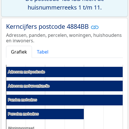
huisnummerreeks 1 t/m 11.
Kerncijfers postcode 4884BB
Adressen, panden, percelen, woningen, huishoudens
en inwoners.
Grafiek
Tabel
Adressen met postcode
Adressen met postcode
Adressen met woonfunctie
Adressen met woonfunctie
Panden met adres
Panden met adres
Percelen met adres
Percelen met adres
Woningvoorraad
Woningvoorraad