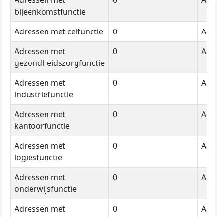
bijeenkomstfunctie
Adressen met celfunctie
0
Aant
Adressen met
0
Aant
gezondheidszorgfunctie
Adressen met
0
Aant
industriefunctie
Adressen met
0
Aant
kantoorfunctie
Adressen met
0
Aant
logiesfunctie
Adressen met
0
Aant
onderwijsfunctie
Adressen met
0
Aant