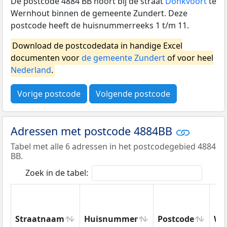
De postcode 4884 BB hoort bij de straat
Donkvoort
te
Wernhout binnen de gemeente Zundert. Deze
postcode heeft de huisnummerreeks 1 t/m 11.
Download de postcodedata in handige Excel
documenten voor
de gemeente Zundert
of voor heel
Nederland
.
Vorige postcode
Volgende postcode
Adressen met postcode 4884BB
Tabel met alle 6 adressen in het postcodegebied 4884
BB.
Zoek in de tabel:
Straatnaam
Huisnummer
Postcode
Wo