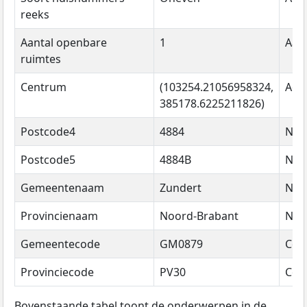
reeks
Aantal openbare
1
Aant
ruimtes
Centrum
(103254.21056958324,
Adr
385178.6225211826)
Postcode4
4884
Na
Postcode5
4884B
Na
Gemeentenaam
Zundert
Na
Provincienaam
Noord-Brabant
Na
Gemeentecode
GM0879
Cod
Provinciecode
PV30
Cod
Bovenstaande tabel toont de onderwerpen in de