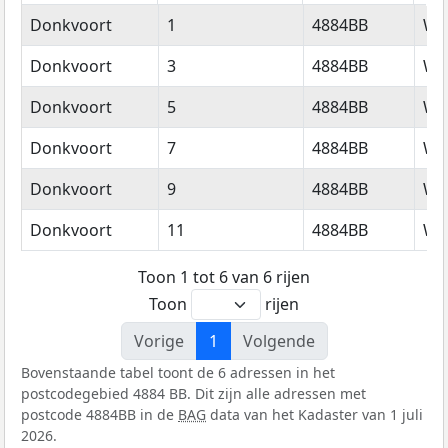
Straatnaam
Huisnummer
Postcode
Wo
Donkvoort
1
4884BB
We
Donkvoort
3
4884BB
We
Donkvoort
5
4884BB
We
Donkvoort
7
4884BB
We
Donkvoort
9
4884BB
We
Donkvoort
11
4884BB
We
Toon 1 tot 6 van 6 rijen
Toon
rijen
Vorige
1
Volgende
Bovenstaande tabel toont de 6 adressen in het
postcodegebied 4884 BB. Dit zijn alle adressen met
postcode 4884BB in de
BAG
data van het Kadaster van 1 juli
2026.