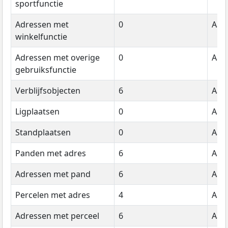
sportfunctie
Adressen met
0
Aant
winkelfunctie
Adressen met overige
0
Aant
gebruiksfunctie
Verblijfsobjecten
6
Aant
Ligplaatsen
0
Aant
Standplaatsen
0
Aant
Panden met adres
6
Aant
Adressen met pand
6
Aant
Percelen met adres
4
Aant
Adressen met perceel
6
Aant