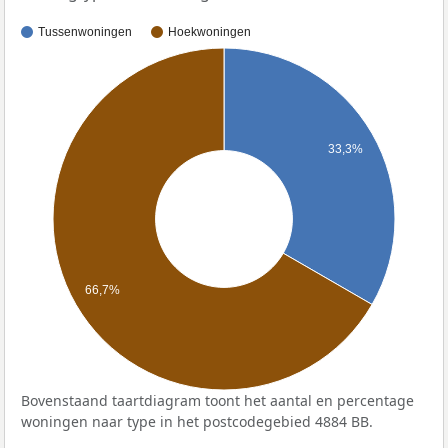
Tussenwoningen
Hoekwoningen
33,3%
66,7%
Bovenstaand taartdiagram toont het aantal en percentage
woningen naar type in het postcodegebied 4884 BB.