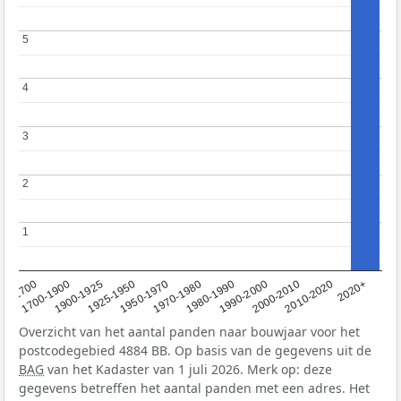
5
5
4
4
3
3
2
2
1
1
1950-1970
1990-2000
1900-1925
2020+
1970-1980
<1700
2000-2010
1925-1950
1980-1990
1700-1900
2010-2020
Overzicht van het aantal panden naar bouwjaar voor het
postcodegebied 4884 BB. Op basis van de gegevens uit de
BAG
van het Kadaster van 1 juli 2026. Merk op: deze
gegevens betreffen het aantal panden met een adres. Het