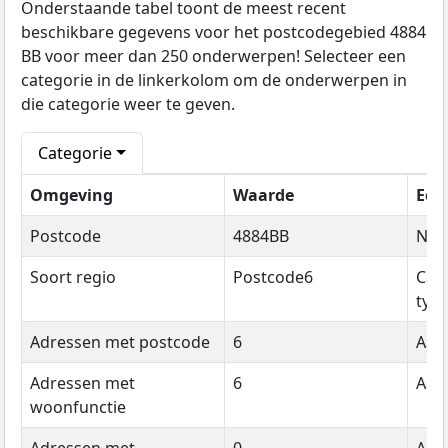
Onderstaande tabel toont de meest recent
beschikbare gegevens voor het postcodegebied 4884
BB voor meer dan 250 onderwerpen! Selecteer een
categorie in de linkerkolom om de onderwerpen in
die categorie weer te geven.
Categorie
Omgeving
Waarde
Een
Postcode
4884BB
Na
Soort regio
Postcode6
Cat
typ
Adressen met postcode
6
Aant
Adressen met
6
Aant
woonfunctie
Adressen met
0
Aant