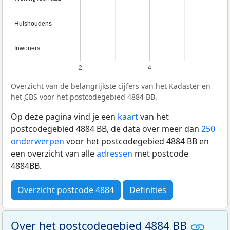
Huishoudens
Huishoudens
Inwoners
Inwoners
2
4
Overzicht van de belangrijkste cijfers van het Kadaster en
het
CBS
voor het postcodegebied 4884 BB.
Op deze pagina vind je een
kaart
van het
postcodegebied 4884 BB, de data over meer dan
250
onderwerpen
voor het postcodegebied 4884 BB en
een overzicht van alle
adressen
met postcode
4884BB.
Overzicht postcode 4884
Definities
Over het postcodegebied 4884 BB