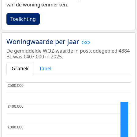
van de woningkenmerken.
Toelichting
Woningwaarde per jaar
De gemiddelde
WOZ-waarde
in postcodegebied 4884
BL was €407.000 in 2025.
Grafiek
Tabel
€500.000
€500.000
€400.000
€400.000
€300.000
€300.000