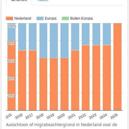
Nederland
Europa
Buiten Europa
100%
100%
80%
80%
60%
60%
40%
40%
20%
20%
2019
2022
2017
2025
2020
2015
2023
2018
2021
2016
2024
Autochtoon of migratieachtergrond in Nederland voor de