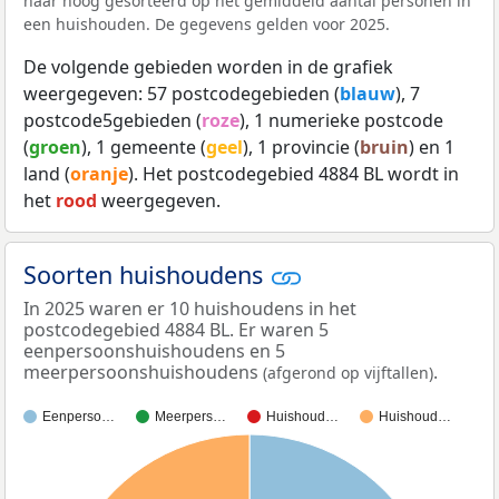
naar hoog gesorteerd op het gemiddeld aantal personen in
een huishouden. De gegevens gelden voor 2025.
De volgende gebieden worden in de grafiek
weergegeven: 57 postcodegebieden (
blauw
), 7
postcode5gebieden (
roze
), 1 numerieke postcode
(
groen
), 1 gemeente (
geel
), 1 provincie (
bruin
) en 1
land (
oranje
). Het postcodegebied 4884 BL wordt in
het
rood
weergegeven.
Soorten huishoudens
In 2025 waren er 10 huishoudens in het
postcodegebied 4884 BL. Er waren 5
eenpersoonshuishoudens en 5
meerpersoonshuishoudens
.
(afgerond op vijftallen)
Eenperso…
Meerpers…
Huishoud…
Huishoud…