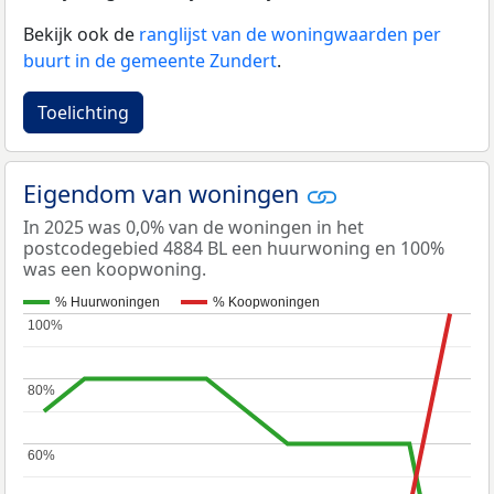
Bekijk ook de
ranglijst van de woningwaarden per
buurt in de gemeente Zundert
.
Toelichting
Eigendom van woningen
In 2025 was 0,0% van de woningen in het
postcodegebied 4884 BL een huurwoning en 100%
was een koopwoning.
% Huurwoningen
% Koopwoningen
100%
100%
80%
80%
60%
60%