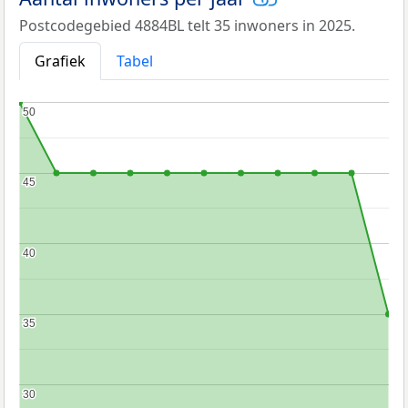
Postcodegebied 4884BL telt 35 inwoners in 2025.
Grafiek
Tabel
50
50
45
45
40
40
35
35
30
30