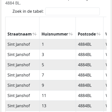
4884 BL.
Zoek in de tabel:
Straatnaam
Huisnummer
Postcode
Wo
Straatnaam
Huisnummer
Postcode
Wo
Sint Janshof
1
4884BL
We
Sint Janshof
3
4884BL
We
Sint Janshof
5
4884BL
We
Sint Janshof
7
4884BL
We
Sint Janshof
9
4884BL
We
Sint Janshof
11
4884BL
We
Sint Janshof
13
4884BL
We