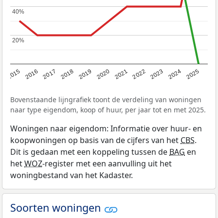
40%
40%
20%
20%
2019
2022
2025
2017
2020
2023
2015
2018
2021
2024
2016
Bovenstaande lijngrafiek toont de verdeling van woningen
naar type eigendom, koop of huur, per jaar tot en met 2025.
Woningen naar eigendom: Informatie over huur- en
koopwoningen op basis van de cijfers van het
CBS
.
Dit is gedaan met een koppeling tussen de
BAG
en
het
WOZ
-register met een aanvulling uit het
woningbestand van het Kadaster.
Soorten woningen