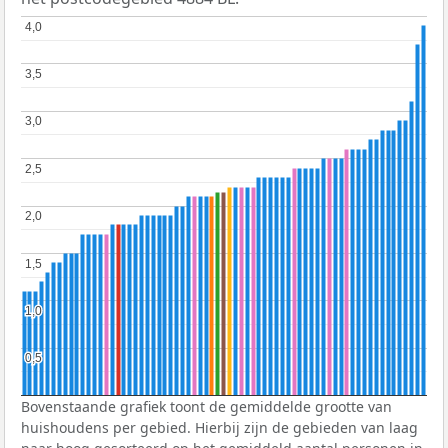
4,0
4,0
3,5
3,5
3,0
3,0
2,5
2,5
2,0
2,0
1,5
1,5
1,0
1,0
0,5
0,5
Bovenstaande grafiek toont de gemiddelde grootte van
huishoudens per gebied. Hierbij zijn de gebieden van laag