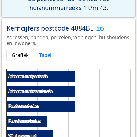
huisnummerreeks 1 t/m 43.
Kerncijfers postcode 4884BL
Adressen, panden, percelen, woningen, huishoudens
en inwoners.
Grafiek
Tabel
Adressen met postcode
Adressen met postcode
Adressen met woonfunctie
Adressen met woonfunctie
Panden met adres
Panden met adres
Percelen met adres
Percelen met adres
Woningvoorraad
Woningvoorraad