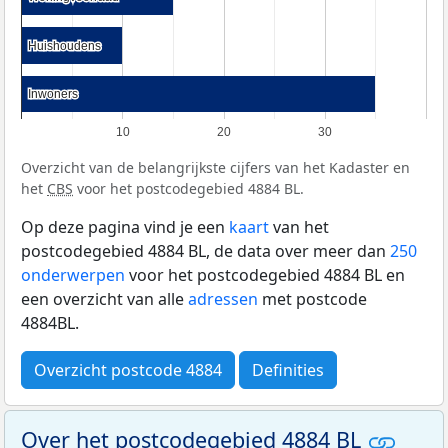
Huishoudens
Huishoudens
Inwoners
Inwoners
10
20
30
Overzicht van de belangrijkste cijfers van het Kadaster en
het
CBS
voor het postcodegebied 4884 BL.
Op deze pagina vind je een
kaart
van het
postcodegebied 4884 BL, de data over meer dan
250
onderwerpen
voor het postcodegebied 4884 BL en
een overzicht van alle
adressen
met postcode
4884BL.
Overzicht postcode 4884
Definities
Over het postcodegebied 4884 BL