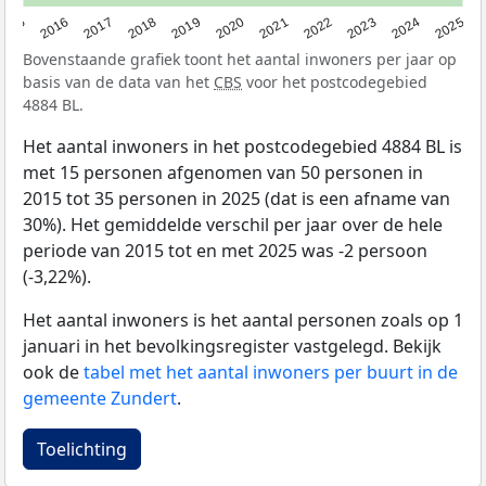
2015
2016
2017
2018
2019
2020
2021
2022
2023
2024
2025
Bovenstaande grafiek toont het aantal inwoners per jaar op
basis van de data van het
CBS
voor het postcodegebied
4884 BL.
Het aantal inwoners in het postcodegebied 4884 BL is
met 15 personen afgenomen van 50 personen in
2015 tot 35 personen in 2025 (dat is een afname van
30%). Het gemiddelde verschil per jaar over de hele
periode van 2015 tot en met 2025 was -2 persoon
(-3,22%).
Het aantal inwoners is het aantal personen zoals op 1
januari in het bevolkingsregister vastgelegd. Bekijk
ook de
tabel met het aantal inwoners per buurt in de
gemeente Zundert
.
Toelichting