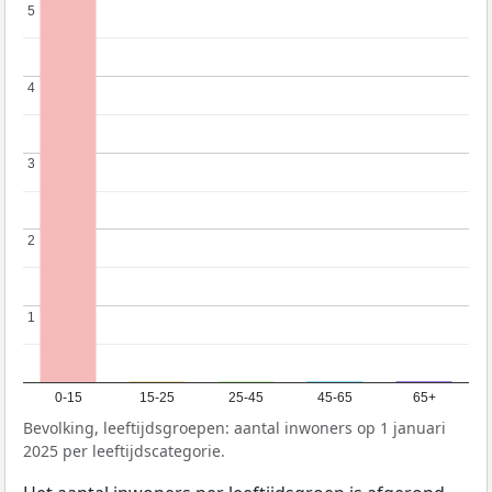
5
5
4
4
3
3
2
2
1
1
0-15
15-25
25-45
45-65
65+
Bevolking, leeftijdsgroepen: aantal inwoners op 1 januari
2025 per leeftijdscategorie.