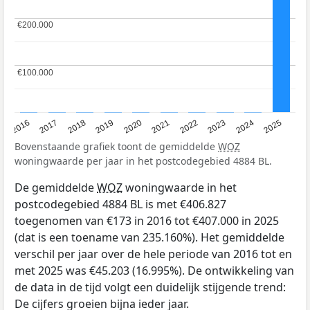
€200.000
€200.000
€100.000
€100.000
2016
2017
2018
2019
2020
2021
2022
2023
2024
2025
Bovenstaande grafiek toont de gemiddelde
WOZ
woningwaarde per jaar in het postcodegebied 4884 BL.
De gemiddelde
WOZ
woningwaarde in het
postcodegebied 4884 BL is met €406.827
toegenomen van €173 in 2016 tot €407.000 in 2025
(dat is een toename van 235.160%). Het gemiddelde
verschil per jaar over de hele periode van 2016 tot en
met 2025 was €45.203 (16.995%). De ontwikkeling van
de data in de tijd volgt een duidelijk stijgende trend:
De cijfers groeien bijna ieder jaar.