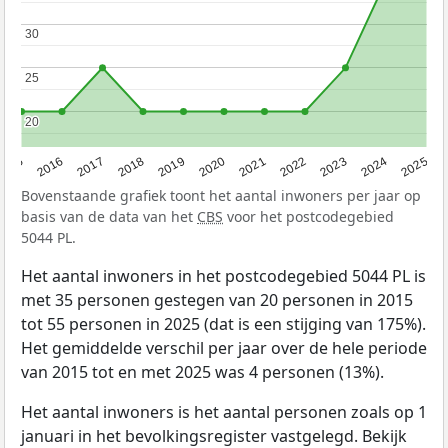
30
30
25
25
20
20
2015
2016
2017
2018
2019
2020
2021
2022
2023
2024
2025
Bovenstaande grafiek toont het aantal inwoners per jaar op
basis van de data van het
CBS
voor het postcodegebied
5044 PL.
Het aantal inwoners in het postcodegebied 5044 PL is
met 35 personen gestegen van 20 personen in 2015
tot 55 personen in 2025 (dat is een stijging van 175%).
Het gemiddelde verschil per jaar over de hele periode
van 2015 tot en met 2025 was 4 personen (13%).
Het aantal inwoners is het aantal personen zoals op 1
januari in het bevolkingsregister vastgelegd. Bekijk