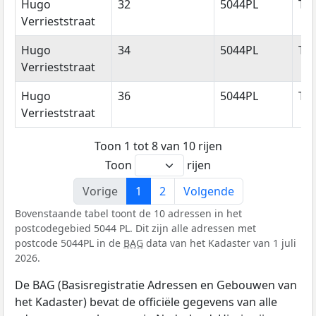
Hugo
32
5044PL
Til
Verrieststraat
Hugo
34
5044PL
Til
Verrieststraat
Hugo
36
5044PL
Til
Verrieststraat
Toon 1 tot 8 van 10 rijen
Toon
rijen
Vorige
1
2
Volgende
Bovenstaande tabel toont de 10 adressen in het
postcodegebied 5044 PL. Dit zijn alle adressen met
postcode 5044PL in de
BAG
data van het Kadaster van 1 juli
2026.
De BAG (Basisregistratie Adressen en Gebouwen van
het Kadaster) bevat de officiële gegevens van alle