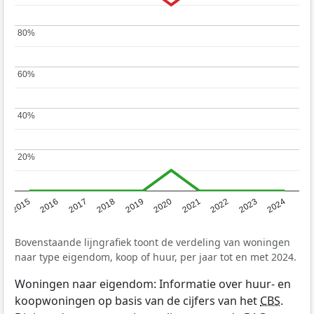
80%
80%
60%
60%
40%
40%
20%
20%
2015
2016
2017
2018
2019
2020
2021
2022
2023
2024
Bovenstaande lijngrafiek toont de verdeling van woningen
naar type eigendom, koop of huur, per jaar tot en met 2024.
Woningen naar eigendom: Informatie over huur- en
koopwoningen op basis van de cijfers van het
CBS
.