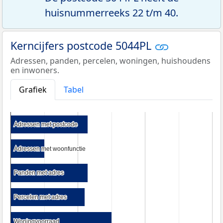
huisnummerreeks 22 t/m 40.
Kerncijfers postcode 5044PL
Adressen, panden, percelen, woningen, huishoudens
en inwoners.
Grafiek
Tabel
Adressen met postcode
Adressen met postcode
Adressen met woonfunctie
Adressen met woonfunctie
Panden met adres
Panden met adres
Percelen met adres
Percelen met adres
Woningvoorraad
Woningvoorraad