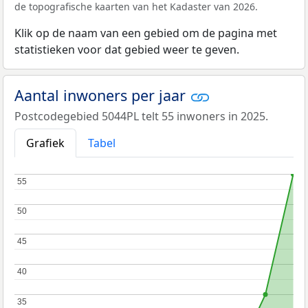
de topografische kaarten van het Kadaster van 2026.
Klik op de naam van een gebied om de pagina met
statistieken voor dat gebied weer te geven.
Aantal inwoners per jaar
Postcodegebied 5044PL telt 55 inwoners in 2025.
Grafiek
Tabel
55
55
50
50
45
45
40
40
35
35