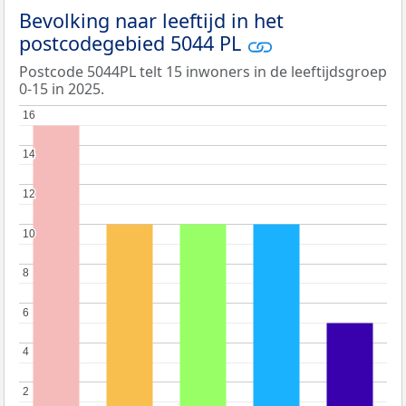
Bevolking naar leeftijd in het
postcodegebied 5044 PL
Postcode 5044PL telt 15 inwoners in de leeftijdsgroep
0-15 in 2025.
16
16
14
14
12
12
10
10
8
8
6
6
4
4
2
2