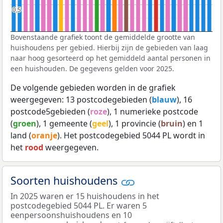
0,5
0,5
Bovenstaande grafiek toont de gemiddelde grootte van
huishoudens per gebied. Hierbij zijn de gebieden van laag
naar hoog gesorteerd op het gemiddeld aantal personen in
een huishouden. De gegevens gelden voor 2025.
De volgende gebieden worden in de grafiek
weergegeven: 13 postcodegebieden (
blauw
), 16
postcode5gebieden (
roze
), 1 numerieke postcode
(
groen
), 1 gemeente (
geel
), 1 provincie (
bruin
) en 1
land (
oranje
). Het postcodegebied 5044 PL wordt in
het
rood
weergegeven.
Soorten huishoudens
In 2025 waren er 15 huishoudens in het
postcodegebied 5044 PL. Er waren 5
eenpersoonshuishoudens en 10