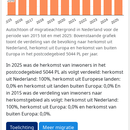
20%
20%
2019
2022
2017
2025
2020
2015
2023
2018
2021
2016
2024
Autochtoon of migratieachtergrond in Nederland voor de
periode van 2015 tot en met 2025: Bovenstaande grafiek
toont de verdeling van de bevolking naar herkomst uit
Nederland, herkomst uit Europa en herkomst van buiten
Europa in het postcodegebied 5044 PL per jaar.
In 2025 was de herkomst van inwoners in het
postcodegebied 5044 PL als volgt verdeeld: herkomst
uit Nederland: 100%, herkomst uit Europese landen:
0,0% en herkomst uit landen buiten Europa: 0,0% En
in 2015 was de verdeling van inwoners naar
herkomstgebied als volgt: herkomst uit Nederland:
100%, herkomst uit Europa: 0,0% en herkomst van
buiten Europa: 0,0%.
Toelichting
Meer migratie