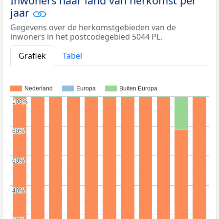
Inwoners naar land van herkomst per
jaar
Gegevens over de herkomstgebieden van de
inwoners in het postcodegebied 5044 PL.
Grafiek
Tabel
Nederland
Europa
Buiten Europa
100%
100%
80%
80%
60%
60%
40%
40%