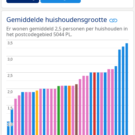
Gemiddelde huishoudensgrootte
Er wonen gemiddeld 2,5 personen per huishouden in
het postcodegebied 5044 PL.
3,5
3,5
3,0
3,0
2,5
2,5
2,0
2,0
1,5
1,5
1,0
1,0