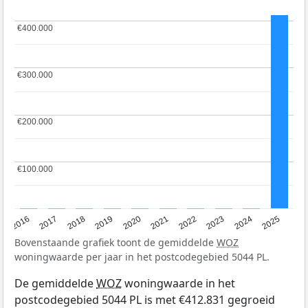
€400.000
€400.000
€300.000
€300.000
€200.000
€200.000
€100.000
€100.000
2016
2017
2018
2019
2020
2021
2022
2023
2024
2025
Bovenstaande grafiek toont de gemiddelde
WOZ
woningwaarde per jaar in het postcodegebied 5044 PL.
De gemiddelde
WOZ
woningwaarde in het
postcodegebied 5044 PL is met €412.831 gegroeid