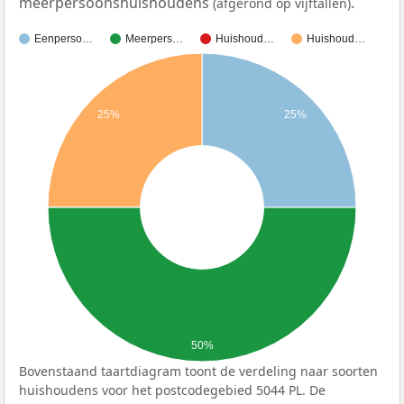
meerpersoonshuishoudens
.
(afgerond op vijftallen)
Eenperso…
Meerpers…
Huishoud…
Huishoud…
25%
25%
50%
Bovenstaand taartdiagram toont de verdeling naar soorten
huishoudens voor het postcodegebied 5044 PL. De