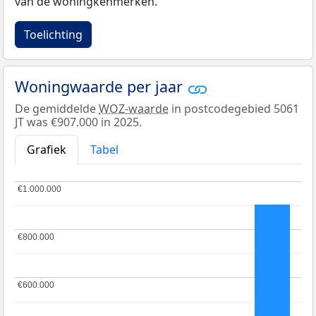
van de woningkenmerken.
Toelichting
Woningwaarde per jaar
De gemiddelde
WOZ-waarde
in postcodegebied 5061
JT was €907.000 in 2025.
Grafiek
Tabel
€1.000.000
€1.000.000
€800.000
€800.000
€600.000
€600.000