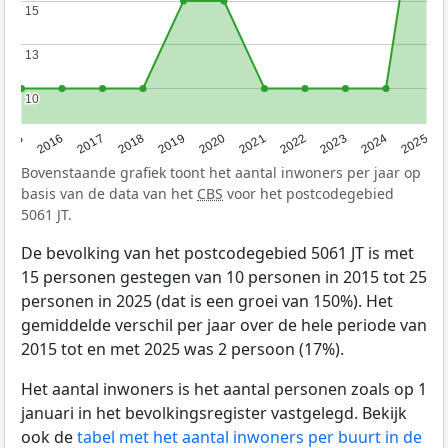
15
15
13
13
10
10
2015
2016
2017
2018
2019
2020
2021
2022
2023
2024
2025
Bovenstaande grafiek toont het aantal inwoners per jaar op
basis van de data van het
CBS
voor het postcodegebied
5061 JT.
De bevolking van het postcodegebied 5061 JT is met
15 personen gestegen van 10 personen in 2015 tot 25
personen in 2025 (dat is een groei van 150%). Het
gemiddelde verschil per jaar over de hele periode van
2015 tot en met 2025 was 2 persoon (17%).
Het aantal inwoners is het aantal personen zoals op 1
januari in het bevolkingsregister vastgelegd. Bekijk
ook de
tabel met het aantal inwoners per buurt in de