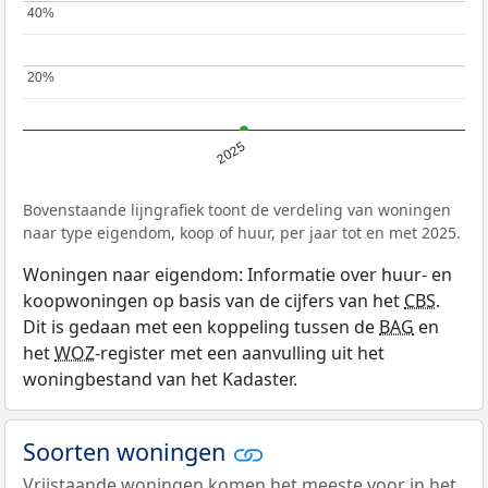
40%
40%
20%
20%
2025
Bovenstaande lijngrafiek toont de verdeling van woningen
naar type eigendom, koop of huur, per jaar tot en met 2025.
Woningen naar eigendom: Informatie over huur- en
koopwoningen op basis van de cijfers van het
CBS
.
Dit is gedaan met een koppeling tussen de
BAG
en
het
WOZ
-register met een aanvulling uit het
woningbestand van het Kadaster.
Soorten woningen
Vrijstaande woningen komen het meeste voor in het