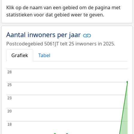
Klik op de naam van een gebied om de pagina met
statistieken voor dat gebied weer te geven.
Aantal inwoners per jaar
Postcodegebied 5061JT telt 25 inwoners in 2025.
Grafiek
Tabel
28
28
25
25
23
23
20
20
18
18