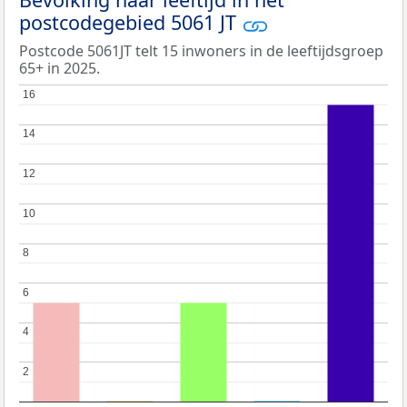
postcodegebied 5061 JT
Postcode 5061JT telt 15 inwoners in de leeftijdsgroep
65+ in 2025.
16
16
14
14
12
12
10
10
8
8
6
6
4
4
2
2