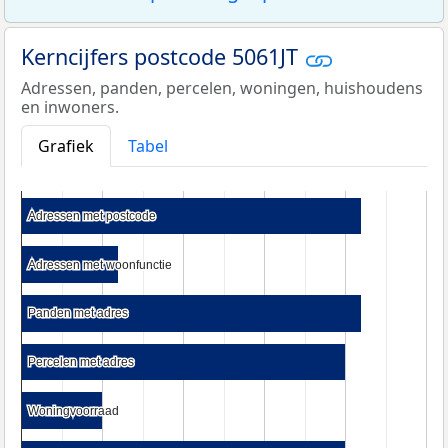
Kerncijfers postcode 5061JT
Adressen, panden, percelen, woningen, huishoudens
en inwoners.
Grafiek
Tabel
Adressen met postcode
Adressen met postcode
Adressen met woonfunctie
Adressen met woonfunctie
Panden met adres
Panden met adres
Percelen met adres
Percelen met adres
Woningvoorraad
Woningvoorraad