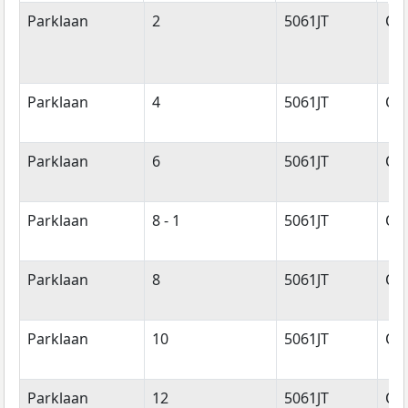
Straatnaam
Huisnummer
Postcode
Wo
Parklaan
2
5061JT
Ois
Parklaan
4
5061JT
Ois
Parklaan
6
5061JT
Ois
Parklaan
8 - 1
5061JT
Ois
Parklaan
8
5061JT
Ois
Parklaan
10
5061JT
Ois
Parklaan
12
5061JT
Ois