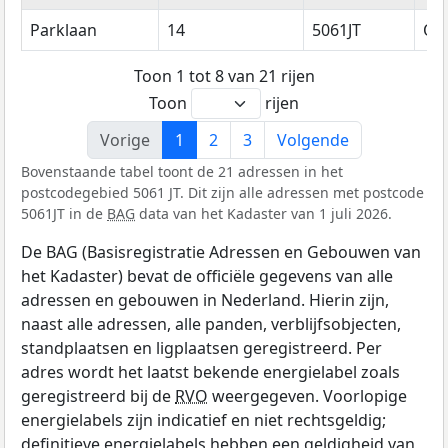
Parklaan
14
5061JT
Ois
Toon 1 tot 8 van 21 rijen
Toon
rijen
Vorige
1
2
3
Volgende
Bovenstaande tabel toont de 21 adressen in het
postcodegebied 5061 JT. Dit zijn alle adressen met postcode
5061JT in de
BAG
data van het Kadaster van 1 juli 2026.
De BAG (Basisregistratie Adressen en Gebouwen van
het Kadaster) bevat de officiële gegevens van alle
adressen en gebouwen in Nederland. Hierin zijn,
naast alle adressen, alle panden, verblijfsobjecten,
standplaatsen en ligplaatsen geregistreerd. Per
adres wordt het laatst bekende energielabel zoals
geregistreerd bij de
RVO
weergegeven. Voorlopige
energielabels zijn indicatief en niet rechtsgeldig;
definitieve energielabels hebben een geldigheid van