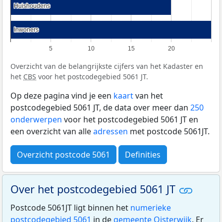
Huishoudens
Huishoudens
Inwoners
Inwoners
5
10
15
20
Overzicht van de belangrijkste cijfers van het Kadaster en
het
CBS
voor het postcodegebied 5061 JT.
Op deze pagina vind je een
kaart
van het
postcodegebied 5061 JT, de data over meer dan
250
onderwerpen
voor het postcodegebied 5061 JT en
een overzicht van alle
adressen
met postcode 5061JT.
Overzicht postcode 5061
Definities
Over het postcodegebied 5061 JT
Postcode 5061JT ligt binnen het
numerieke
postcodegebied 5061
in de
gemeente Oisterwijk
. Er