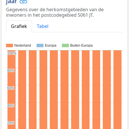
jaar
Gegevens over de herkomstgebieden van de
inwoners in het postcodegebied 5061 JT.
Grafiek
Tabel
Nederland
Europa
Buiten Europa
100%
100%
80%
80%
60%
60%
40%
40%
20%
20%