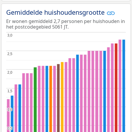
Gemiddelde huishoudensgrootte
Er wonen gemiddeld 2,7 personen per huishouden in
het postcodegebied 5061 JT.
3,0
3,0
2,5
2,5
2,0
2,0
1,5
1,5
1,0
1,0
0,5
0,5