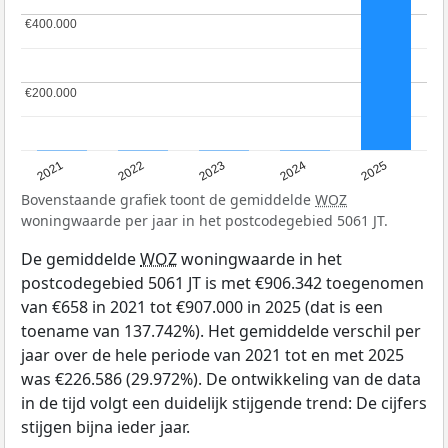
€400.000
€400.000
€200.000
€200.000
2021
2022
2023
2024
2025
Bovenstaande grafiek toont de gemiddelde
WOZ
woningwaarde per jaar in het postcodegebied 5061 JT.
De gemiddelde
WOZ
woningwaarde in het
postcodegebied 5061 JT is met €906.342 toegenomen
van €658 in 2021 tot €907.000 in 2025 (dat is een
toename van 137.742%). Het gemiddelde verschil per
jaar over de hele periode van 2021 tot en met 2025
was €226.586 (29.972%). De ontwikkeling van de data
in de tijd volgt een duidelijk stijgende trend: De cijfers
stijgen bijna ieder jaar.