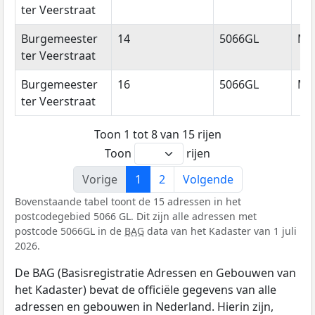
ter Veerstraat
Burgemeester
14
5066GL
Mo
ter Veerstraat
Burgemeester
16
5066GL
Mo
ter Veerstraat
Toon 1 tot 8 van 15 rijen
Toon
rijen
Vorige
1
2
Volgende
Bovenstaande tabel toont de 15 adressen in het
postcodegebied 5066 GL. Dit zijn alle adressen met
postcode 5066GL in de
BAG
data van het Kadaster van 1 juli
2026.
De BAG (Basisregistratie Adressen en Gebouwen van
het Kadaster) bevat de officiële gegevens van alle
adressen en gebouwen in Nederland. Hierin zijn,