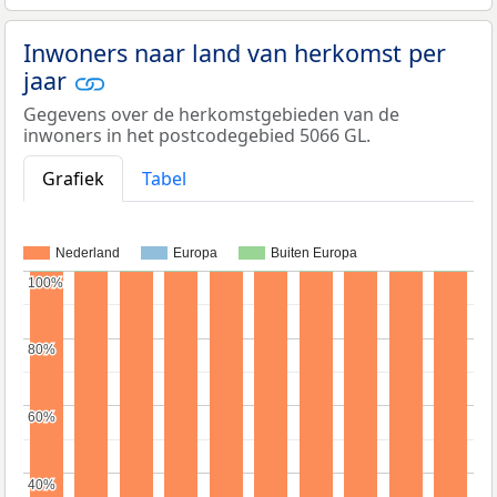
Inwoners naar land van herkomst per
jaar
Gegevens over de herkomstgebieden van de
inwoners in het postcodegebied 5066 GL.
Grafiek
Tabel
Nederland
Europa
Buiten Europa
100%
100%
80%
80%
60%
60%
40%
40%