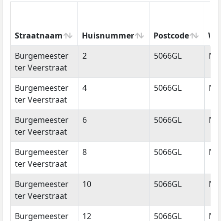
Straatnaam
Huisnummer
Postcode
Wo
Straatnaam
Huisnummer
Postcode
Wo
Burgemeester
2
5066GL
Mo
ter Veerstraat
Burgemeester
4
5066GL
Mo
ter Veerstraat
Burgemeester
6
5066GL
Mo
ter Veerstraat
Burgemeester
8
5066GL
Mo
ter Veerstraat
Burgemeester
10
5066GL
Mo
ter Veerstraat
Burgemeester
12
5066GL
Mo