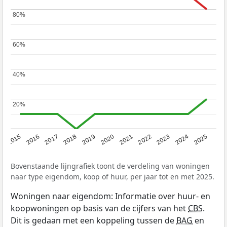
80%
80%
60%
60%
40%
40%
20%
20%
2019
2022
2025
2017
2020
2023
2015
2018
2021
2024
2016
Bovenstaande lijngrafiek toont de verdeling van woningen
naar type eigendom, koop of huur, per jaar tot en met 2025.
Woningen naar eigendom: Informatie over huur- en
koopwoningen op basis van de cijfers van het
CBS
.
Dit is gedaan met een koppeling tussen de
BAG
en