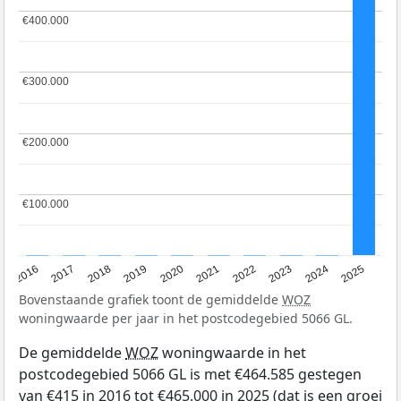
€400.000
€400.000
€300.000
€300.000
€200.000
€200.000
€100.000
€100.000
2016
2017
2018
2019
2020
2021
2022
2023
2024
2025
Bovenstaande grafiek toont de gemiddelde
WOZ
woningwaarde per jaar in het postcodegebied 5066 GL.
De gemiddelde
WOZ
woningwaarde in het
postcodegebied 5066 GL is met €464.585 gestegen
van €415 in 2016 tot €465.000 in 2025 (dat is een groei