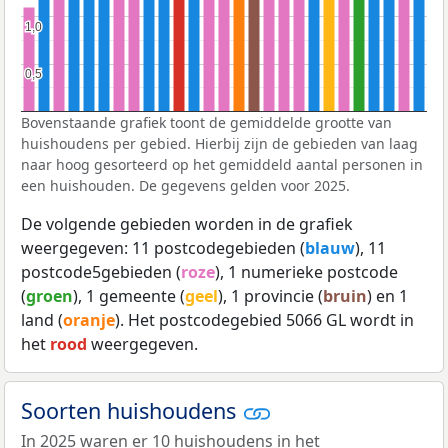
1,0
1,0
0,5
0,5
Bovenstaande grafiek toont de gemiddelde grootte van
huishoudens per gebied. Hierbij zijn de gebieden van laag
naar hoog gesorteerd op het gemiddeld aantal personen in
een huishouden. De gegevens gelden voor 2025.
De volgende gebieden worden in de grafiek
weergegeven: 11 postcodegebieden (
blauw
), 11
postcode5gebieden (
roze
), 1 numerieke postcode
(
groen
), 1 gemeente (
geel
), 1 provincie (
bruin
) en 1
land (
oranje
). Het postcodegebied 5066 GL wordt in
het
rood
weergegeven.
Soorten huishoudens
In 2025 waren er 10 huishoudens in het