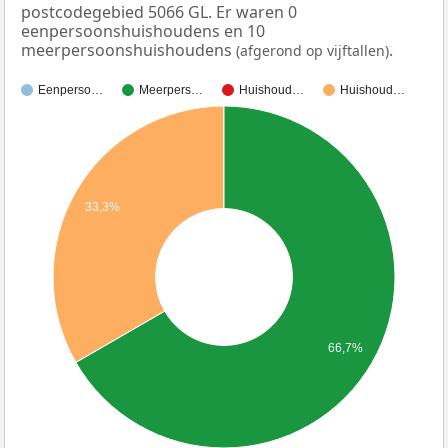
postcodegebied 5066 GL. Er waren 0
eenpersoonshuishoudens en 10
meerpersoonshuishoudens
.
(afgerond op vijftallen)
Eenperso…
Meerpers…
Huishoud…
Huishoud…
33,3%
66,7%