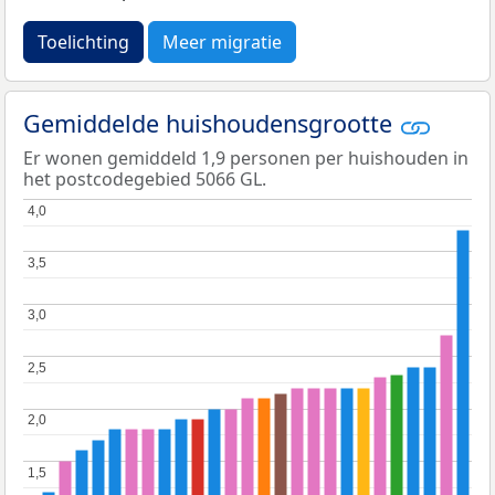
Toelichting
Meer migratie
Gemiddelde huishoudensgrootte
Er wonen gemiddeld 1,9 personen per huishouden in
het postcodegebied 5066 GL.
4,0
4,0
3,5
3,5
3,0
3,0
2,5
2,5
2,0
2,0
1,5
1,5