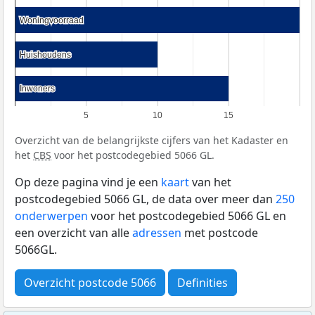
Woningvoorraad
Woningvoorraad
Huishoudens
Huishoudens
Inwoners
Inwoners
5
10
15
Overzicht van de belangrijkste cijfers van het Kadaster en
het
CBS
voor het postcodegebied 5066 GL.
Op deze pagina vind je een
kaart
van het
postcodegebied 5066 GL, de data over meer dan
250
onderwerpen
voor het postcodegebied 5066 GL en
een overzicht van alle
adressen
met postcode
5066GL.
Overzicht postcode 5066
Definities