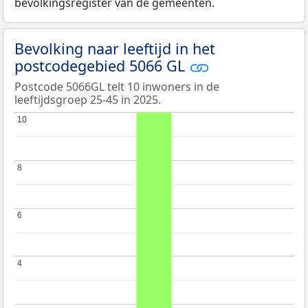
bevolkingsregister van de gemeenten.
Bevolking naar leeftijd in het
postcodegebied 5066 GL
Postcode 5066GL telt 10 inwoners in de
leeftijdsgroep 25-45 in 2025.
10
10
8
8
6
6
4
4