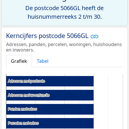
De postcode 5066GL heeft de
huisnummerreeks 2 t/m 30.
Kerncijfers postcode 5066GL
Adressen, panden, percelen, woningen, huishoudens
en inwoners.
Grafiek
Tabel
Adressen met postcode
Adressen met postcode
Adressen met woonfunctie
Adressen met woonfunctie
Panden met adres
Panden met adres
Percelen met adres
Percelen met adres