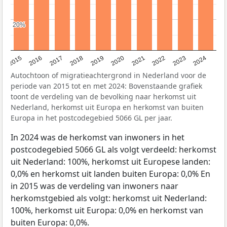
20%
20%
2015
2016
2017
2018
2019
2020
2021
2022
2023
2024
Autochtoon of migratieachtergrond in Nederland voor de
periode van 2015 tot en met 2024: Bovenstaande grafiek
toont de verdeling van de bevolking naar herkomst uit
Nederland, herkomst uit Europa en herkomst van buiten
Europa in het postcodegebied 5066 GL per jaar.
In 2024 was de herkomst van inwoners in het
postcodegebied 5066 GL als volgt verdeeld: herkomst
uit Nederland: 100%, herkomst uit Europese landen:
0,0% en herkomst uit landen buiten Europa: 0,0% En
in 2015 was de verdeling van inwoners naar
herkomstgebied als volgt: herkomst uit Nederland:
100%, herkomst uit Europa: 0,0% en herkomst van
buiten Europa: 0,0%.