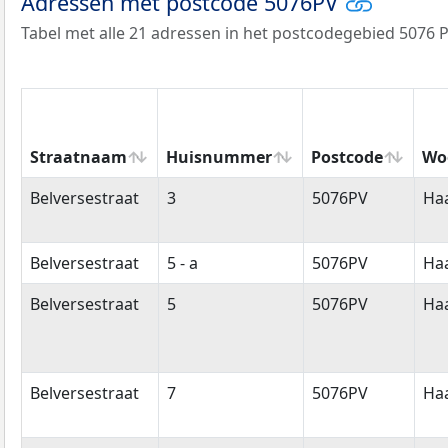
Adressen met postcode 5076PV
Tabel met alle 21 adressen in het postcodegebied 5076 P
Straatnaam
Huisnummer
Postcode
Wo
Straatnaam
Huisnummer
Postcode
Wo
Belversestraat
3
5076PV
Ha
Belversestraat
5 - a
5076PV
Ha
Belversestraat
5
5076PV
Ha
Belversestraat
7
5076PV
Ha