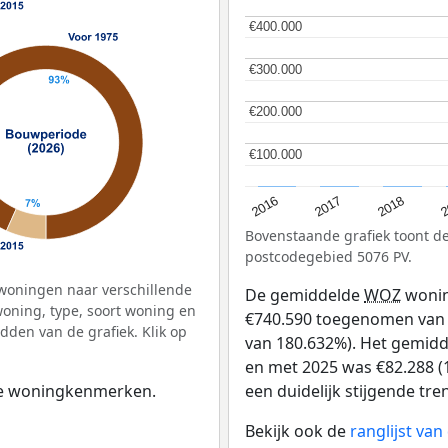
€400.000
€400.000
€300.000
€300.000
€200.000
€200.000
€100.000
€100.000
2
2016
2018
2017
Bovenstaande grafiek toont 
postcodegebied 5076 PV.
woningen naar verschillende
De gemiddelde
WOZ
wonin
ning, type, soort woning en
€740.590 toegenomen van €
dden van de grafiek. Klik op
van 180.632%). Het gemidde
en met 2025 was €82.288 (1
een duidelijk stijgende tren
 de woningkenmerken.
Bekijk ook de
ranglijst va