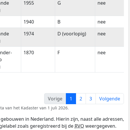
ande
1955
G
nee
g
1940
B
nee
ande
1974
D (voorlopig)
nee
g
nder-
1870
F
nee
p
g
Vorige
1
2
3
Volgende
ta van het Kadaster van 1 juli 2026.
gebouwen in Nederland. Hierin zijn, naast alle adressen,
gielabel zoals geregistreerd bij de
RVO
weergegeven.