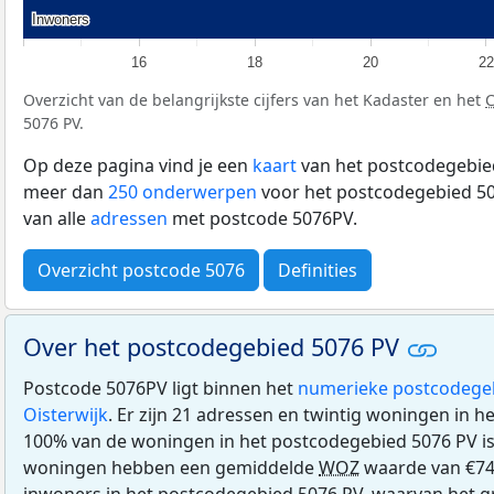
Inwoners
Inwoners
16
18
20
22
Overzicht van de belangrijkste cijfers van het Kadaster en het
5076 PV.
Op deze pagina vind je een
kaart
van het postcodegebied
meer dan
250 onderwerpen
voor het postcodegebied 50
van alle
adressen
met postcode 5076PV.
Overzicht postcode 5076
Definities
Over het postcodegebied 5076 PV
Postcode 5076PV ligt binnen het
numerieke postcodege
Oisterwijk
. Er zijn 21 adressen en twintig woningen in 
100% van de woningen in het postcodegebied 5076 PV i
woningen hebben een gemiddelde
WOZ
waarde van €74
inwoners in het postcodegebied 5076 PV, waarvan het gr