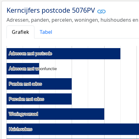
Kerncijfers postcode 5076PV
Adressen, panden, percelen, woningen, huishoudens en
Grafiek
Tabel
Adressen met postcode
Adressen met postcode
Adressen met woonfunctie
Adressen met woonfunctie
Panden met adres
Panden met adres
Percelen met adres
Percelen met adres
Woningvoorraad
Woningvoorraad
Huishoudens
Huishoudens