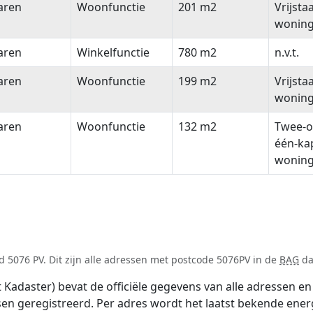
aren
Woonfunctie
201 m2
Vrijsta
wonin
aren
Winkelfunctie
780 m2
n.v.t.
aren
Woonfunctie
199 m2
Vrijsta
wonin
aren
Woonfunctie
132 m2
Twee-o
één-ka
wonin
 5076 PV. Dit zijn alle adressen met postcode 5076PV in de
BAG
da
adaster) bevat de officiële gegevens van alle adressen en 
tsen geregistreerd. Per adres wordt het laatst bekende ener