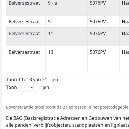
Belversestraat
9 - a
5076PV
Ha
Belversestraat
9
5076PV
Ha
Belversestraat
11
5076PV
Ha
Belversestraat
13
5076PV
Ha
Toon 1 tot 8 van 21 rijen
Toon
rijen
Bovenstaande tabel toont de 21 adressen in het postcodegebied
De BAG (Basisregistratie Adressen en Gebouwen van het K
alle panden, verblijfsobjecten, standplaatsen en ligplaa