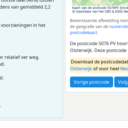
udens van gemiddeld 2,2
Bovenstaande afbeelding toon
 voorzieningen in het
de geografie van de
numeriek
postcodekaart
.
De postcode 5076 PV hoort
Oisterwijk. Deze postcode
r relatief ver weg.
Download de postcodedat
nd.
Oisterwijk
of voor heel
Ned
d.
Vorige postcode
Volg
.