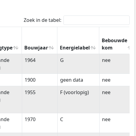
Zoek in de tabel:
Bebouwde
gtype
Bouwjaar
Energielabel
kom
gtype
Bouwjaar
Energielabel
Bebouwde
ande
1964
G
nee
kom
g
1900
geen data
nee
ande
1955
F (voorlopig)
nee
g
ande
1970
C
nee
g