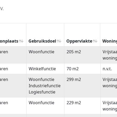
V.
onplaats
Gebruiksdoel
Oppervlakte
Wonin
onplaats
Gebruiksdoel
Oppervlakte
Wonin
aren
Woonfunctie
205 m2
Vrijsta
wonin
aren
Winkelfunctie
70 m2
n.v.t.
aren
Woonfunctie
299 m2
Vrijsta
Industriefunctie
wonin
Logiesfunctie
aren
Woonfunctie
229 m2
Vrijsta
wonin