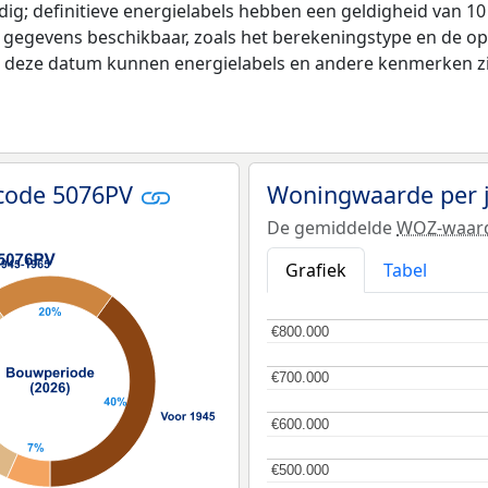
ldig; definitieve energielabels hebben een geldigheid van 1
e gegevens beschikbaar, zoals het berekeningstype en de o
na deze datum kunnen energielabels en andere kenmerken zij
tcode 5076PV
Woningwaarde per 
De gemiddelde
WOZ-waar
Grafiek
Tabel
€800.000
€800.000
€700.000
€700.000
€600.000
€600.000
€500.000
€500.000