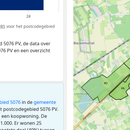
24
CBS
voor het postcodegebied
 5076 PV, de data over
76 PV en een overzicht
bied 5076
in de
gemeente
het postcodegebied 5076 PV.
s een koopwoning. De
1.000. Er wonen 25
ootste deel (40%) tussen