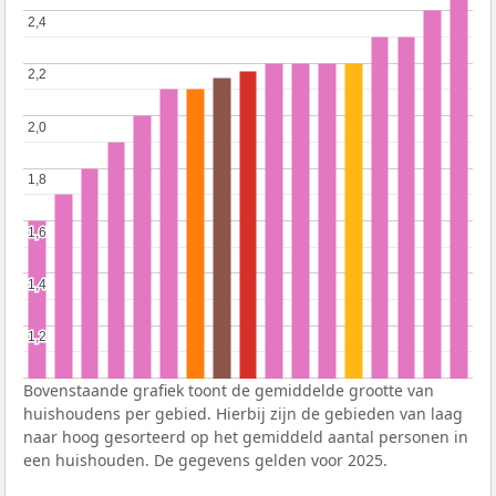
2,4
2,4
2,2
2,2
2,0
2,0
1,8
1,8
1,6
1,6
1,4
1,4
1,2
1,2
Bovenstaande grafiek toont de gemiddelde grootte van
huishoudens per gebied. Hierbij zijn de gebieden van laag
naar hoog gesorteerd op het gemiddeld aantal personen in
een huishouden. De gegevens gelden voor 2025.