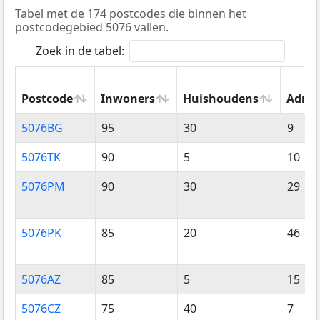
Tabel met de 174 postcodes die binnen het
postcodegebied 5076 vallen.
Zoek in de tabel:
Postcode
Inwoners
Huishoudens
Adres
Postcode
Inwoners
Huishoudens
Adres
5076BG
95
30
9
5076TK
90
5
10
5076PM
90
30
29
5076PK
85
20
46
5076AZ
85
5
15
5076CZ
75
40
7