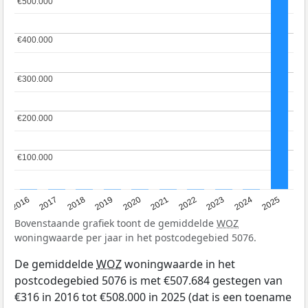
€500.000
€500.000
€400.000
€400.000
€300.000
€300.000
€200.000
€200.000
€100.000
€100.000
2016
2017
2018
2019
2020
2021
2022
2023
2024
2025
Bovenstaande grafiek toont de gemiddelde
WOZ
woningwaarde per jaar in het postcodegebied 5076.
De gemiddelde
WOZ
woningwaarde in het
postcodegebied 5076 is met €507.684 gestegen van
€316 in 2016 tot €508.000 in 2025 (dat is een toename