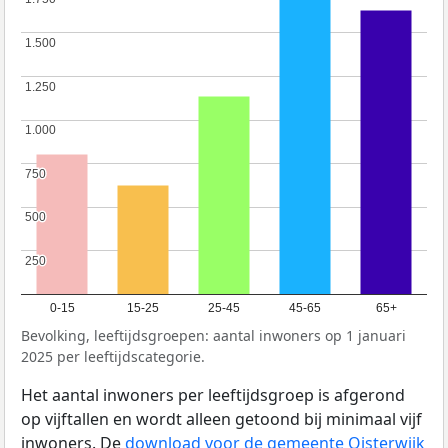
1.500
1.500
1.250
1.250
1.000
1.000
750
750
500
500
250
250
0-15
15-25
25-45
45-65
65+
Bevolking, leeftijdsgroepen: aantal inwoners op 1 januari
2025 per leeftijdscategorie.
Het aantal inwoners per leeftijdsgroep is afgerond
op vijftallen en wordt alleen getoond bij minimaal vijf
inwoners. De
download voor de gemeente Oisterwijk