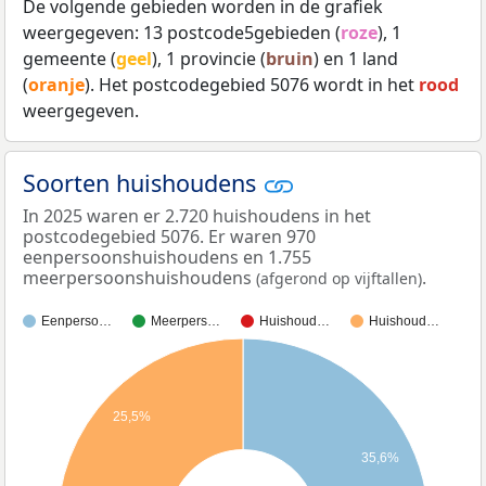
De volgende gebieden worden in de grafiek
weergegeven: 13 postcode5gebieden (
roze
), 1
gemeente (
geel
), 1 provincie (
bruin
) en 1 land
(
oranje
). Het postcodegebied 5076 wordt in het
rood
weergegeven.
Soorten huishoudens
In 2025 waren er 2.720 huishoudens in het
postcodegebied 5076. Er waren 970
eenpersoonshuishoudens en 1.755
meerpersoonshuishoudens
.
(afgerond op vijftallen)
Eenperso…
Meerpers…
Huishoud…
Huishoud…
25,5%
35,6%