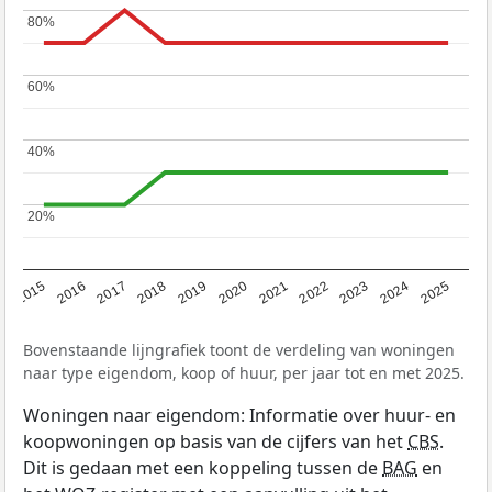
80%
80%
60%
60%
40%
40%
20%
20%
2019
2022
2025
2017
2020
2023
2015
2018
2021
2024
2016
Bovenstaande lijngrafiek toont de verdeling van woningen
naar type eigendom, koop of huur, per jaar tot en met 2025.
Woningen naar eigendom: Informatie over huur- en
koopwoningen op basis van de cijfers van het
CBS
.
Dit is gedaan met een koppeling tussen de
BAG
en