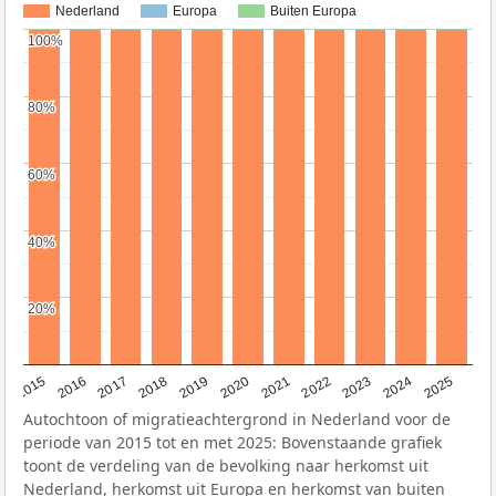
Nederland
Europa
Buiten Europa
100%
100%
80%
80%
60%
60%
40%
40%
20%
20%
2019
2022
2017
2025
2020
2015
2023
2018
2021
2016
2024
Autochtoon of migratieachtergrond in Nederland voor de
periode van 2015 tot en met 2025: Bovenstaande grafiek
toont de verdeling van de bevolking naar herkomst uit
Nederland, herkomst uit Europa en herkomst van buiten