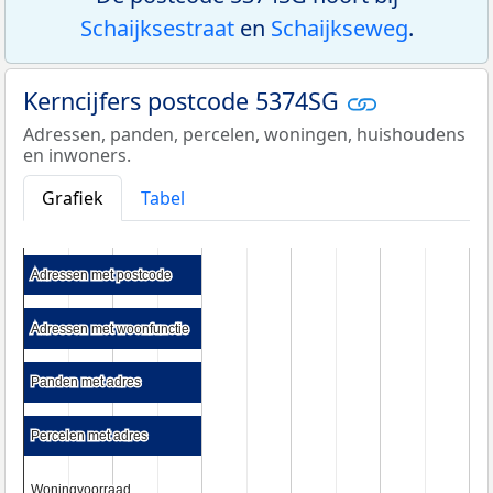
Schaijksestraat
en
Schaijkseweg
.
Kerncijfers postcode 5374SG
Adressen, panden, percelen, woningen, huishoudens
en inwoners.
Grafiek
Tabel
Adressen met postcode
Adressen met postcode
Adressen met woonfunctie
Adressen met woonfunctie
Panden met adres
Panden met adres
Percelen met adres
Percelen met adres
Woningvoorraad
Woningvoorraad