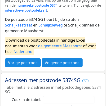
postcodegebied 5374SG. Klik op de kaart om de geografie
van de
numerieke postcode 5374
te tonen. Tip: bekijk ook de
interactieve postcodekaart
.
De postcode 5374 SG hoort bij de straten
Schaijksestraat
en
Schaijkseweg
te Schaijk binnen de
gemeente Maashorst.
Download de postcodedata in handige Excel
documenten voor
de gemeente Maashorst
of voor
heel
Nederland
.
Vorige postcode
Volgende postcode
Adressen met postcode 5374SG
Tabel met alle 2 adressen in het postcodegebied 5374
SG.
Zoek in de tabel: