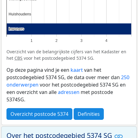
Huishoudens
Huishoudens
Inwoners
Inwoners
1
2
3
4
Overzicht van de belangrijkste cijfers van het Kadaster en
het
CBS
voor het postcodegebied 5374 SG.
Op deze pagina vind je een
kaart
van het
postcodegebied 5374 SG, de data over meer dan
250
onderwerpen
voor het postcodegebied 5374 SG en
een overzicht van alle
adressen
met postcode
5374SG.
Overzicht postcode 5374
Definities
Over het postcodegebied 5374 SG