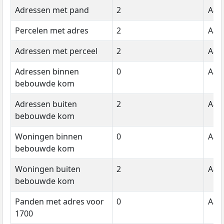
Adressen met pand
2
Aant
Percelen met adres
2
Aant
Adressen met perceel
2
Aant
Adressen binnen
0
Aant
bebouwde kom
Adressen buiten
2
Aant
bebouwde kom
Woningen binnen
0
Aant
bebouwde kom
Woningen buiten
2
Aant
bebouwde kom
Panden met adres voor
0
Aant
1700