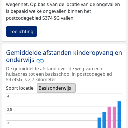
wegennet. Op basis van de locatie van de ongevallen
is bepaald welke ongevallen binnen het
postcodegebied 5374 SG vallen.
Toelichting
Gemiddelde afstanden kinderopvang en
onderwijs
De gemiddelde afstand over de weg van een
huisadres tot een basisschool in postcodegebied
5374SG is 2,7 kilometer.
Soort locatie:
Basisonderwijs
4
4
3,5
3,5
3
3