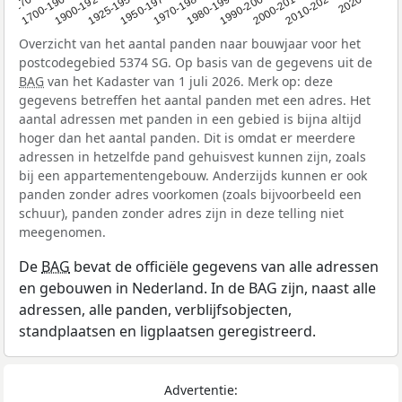
1950-1970
1990-2000
1900-1925
2020+
1970-1980
<1700
2000-2010
1925-1950
1980-1990
1700-1900
2010-2020
Overzicht van het aantal panden naar bouwjaar voor het
postcodegebied 5374 SG. Op basis van de gegevens uit de
BAG
van het Kadaster van 1 juli 2026. Merk op: deze
gegevens betreffen het aantal panden met een adres. Het
aantal adressen met panden in een gebied is bijna altijd
hoger dan het aantal panden. Dit is omdat er meerdere
adressen in hetzelfde pand gehuisvest kunnen zijn, zoals
bij een appartementengebouw. Anderzijds kunnen er ook
panden zonder adres voorkomen (zoals bijvoorbeeld een
schuur), panden zonder adres zijn in deze telling niet
meegenomen.
De
BAG
bevat de officiële gegevens van alle adressen
en gebouwen in Nederland. In de BAG zijn, naast alle
adressen, alle panden, verblijfsobjecten,
standplaatsen en ligplaatsen geregistreerd.
Advertentie: