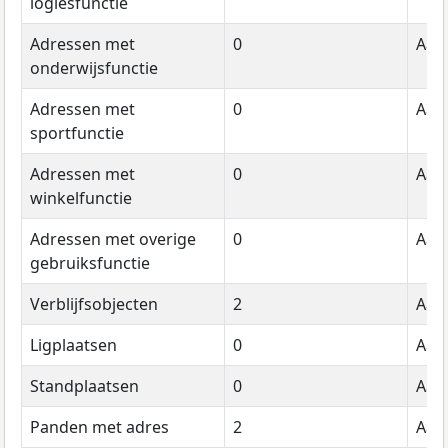
logiesfunctie
Adressen met
0
Aant
onderwijsfunctie
Adressen met
0
Aant
sportfunctie
Adressen met
0
Aant
winkelfunctie
Adressen met overige
0
Aant
gebruiksfunctie
Verblijfsobjecten
2
Aant
Ligplaatsen
0
Aant
Standplaatsen
0
Aant
Panden met adres
2
Aant