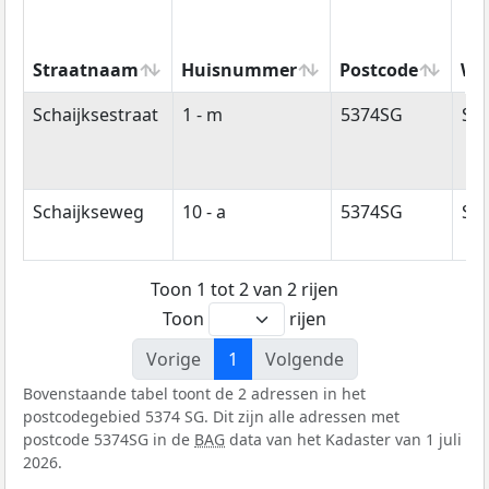
Straatnaam
Huisnummer
Postcode
Wo
Straatnaam
Huisnummer
Postcode
Wo
Schaijksestraat
1 - m
5374SG
Sch
Schaijkseweg
10 - a
5374SG
Sch
Toon 1 tot 2 van 2 rijen
Toon
rijen
Vorige
1
Volgende
Bovenstaande tabel toont de 2 adressen in het
postcodegebied 5374 SG. Dit zijn alle adressen met
postcode 5374SG in de
BAG
data van het Kadaster van 1 juli
2026.