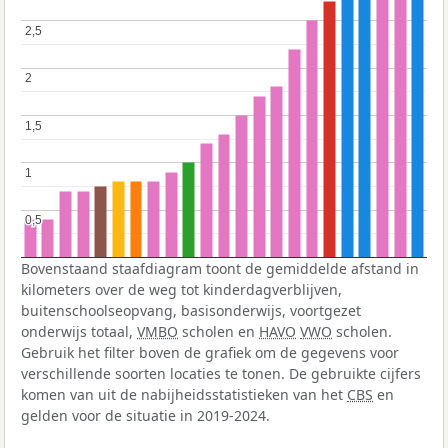
2,5
2,5
2
2
1,5
1,5
1
1
0,5
0,5
Bovenstaand staafdiagram toont de gemiddelde afstand in
kilometers over de weg tot kinderdagverblijven,
buitenschoolseopvang, basisonderwijs, voortgezet
onderwijs totaal,
VMBO
scholen en
HAVO
VWO
scholen.
Gebruik het filter boven de grafiek om de gegevens voor
verschillende soorten locaties te tonen. De gebruikte cijfers
komen van uit de nabijheidsstatistieken van het
CBS
en
gelden voor de situatie in 2019-2024.