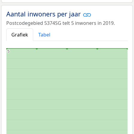
Aantal inwoners per jaar
Postcodegebied 5374SG telt 5 inwoners in 2019.
Grafiek
Tabel
5
5