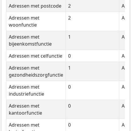
Adressen met postcode
2
Aant
Adressen met
2
Aant
woonfunctie
Adressen met
1
Aant
bijeenkomstfunctie
Adressen met celfunctie
0
Aant
Adressen met
1
Aant
gezondheidszorgfunctie
Adressen met
0
Aant
industriefunctie
Adressen met
0
Aant
kantoorfunctie
Adressen met
0
Aant