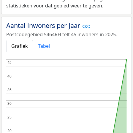
statistieken voor dat gebied weer te geven.
Aantal inwoners per jaar
Postcodegebied 5464RH telt 45 inwoners in 2025.
Grafiek
Tabel
45
45
40
40
35
35
30
30
25
25
20
20