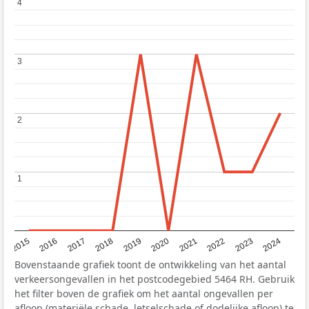
4
4
3
3
2
2
1
1
2015
2016
2017
2018
2019
2020
2021
2022
2023
2024
Bovenstaande grafiek toont de ontwikkeling van het aantal
verkeersongevallen in het postcodegebied 5464 RH. Gebruik
het filter boven de grafiek om het aantal ongevallen per
afloop (materiële schade, letselschade of dodelijke afloop) te