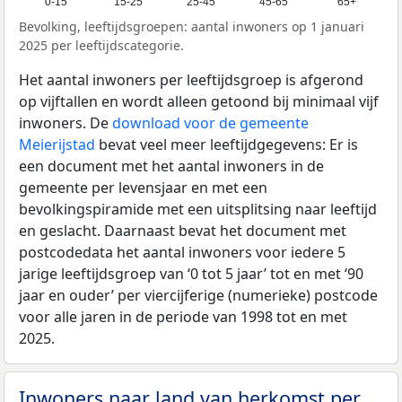
0-15
15-25
25-45
45-65
65+
Bevolking, leeftijdsgroepen: aantal inwoners op 1 januari
2025 per leeftijdscategorie.
Het aantal inwoners per leeftijdsgroep is afgerond
op vijftallen en wordt alleen getoond bij minimaal vijf
inwoners. De
download voor de gemeente
Meierijstad
bevat veel meer leeftijdgegevens: Er is
een document met het aantal inwoners in de
gemeente per levensjaar en met een
bevolkingspiramide met een uitsplitsing naar leeftijd
en geslacht. Daarnaast bevat het document met
postcodedata het aantal inwoners voor iedere 5
jarige leeftijdsgroep van ‘0 tot 5 jaar’ tot en met ‘90
jaar en ouder’ per viercijferige (numerieke) postcode
voor alle jaren in de periode van 1998 tot en met
2025.
Inwoners naar land van herkomst per