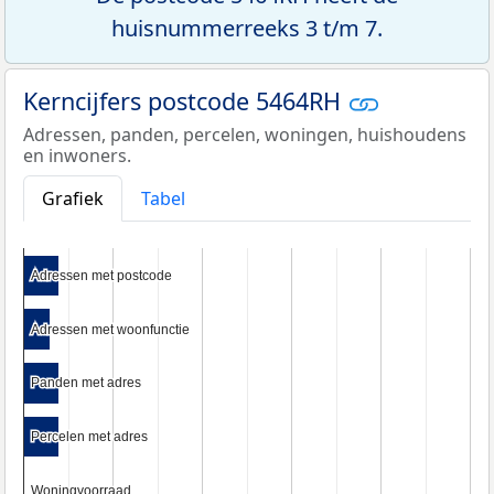
huisnummerreeks 3 t/m 7.
Kerncijfers postcode 5464RH
Adressen, panden, percelen, woningen, huishoudens
en inwoners.
Grafiek
Tabel
Adressen met postcode
Adressen met postcode
Adressen met woonfunctie
Adressen met woonfunctie
Panden met adres
Panden met adres
Percelen met adres
Percelen met adres
Woningvoorraad
Woningvoorraad