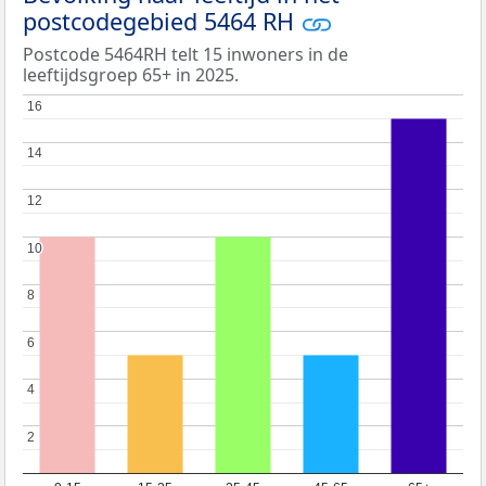
postcodegebied 5464 RH
Postcode 5464RH telt 15 inwoners in de
leeftijdsgroep 65+ in 2025.
16
16
14
14
12
12
10
10
8
8
6
6
4
4
2
2