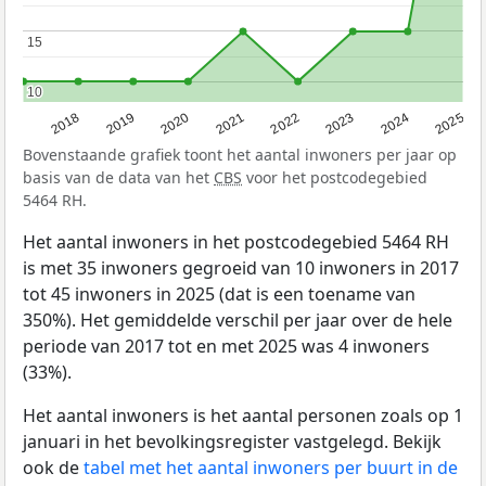
15
15
10
10
2017
2018
2019
2020
2021
2022
2023
2024
2025
Bovenstaande grafiek toont het aantal inwoners per jaar op
basis van de data van het
CBS
voor het postcodegebied
5464 RH.
Het aantal inwoners in het postcodegebied 5464 RH
is met 35 inwoners gegroeid van 10 inwoners in 2017
tot 45 inwoners in 2025 (dat is een toename van
350%). Het gemiddelde verschil per jaar over de hele
periode van 2017 tot en met 2025 was 4 inwoners
(33%).
Het aantal inwoners is het aantal personen zoals op 1
januari in het bevolkingsregister vastgelegd. Bekijk
ook de
tabel met het aantal inwoners per buurt in de