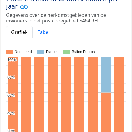
jaar
Gegevens over de herkomstgebieden van de
inwoners in het postcodegebied 5464 RH.
Grafiek
Tabel
Nederland
Europa
Buiten Europa
100%
100%
80%
80%
60%
60%
40%
40%
20%
20%