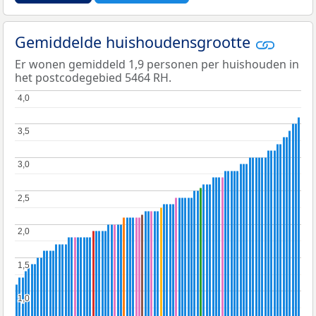
Gemiddelde huishoudensgrootte
Er wonen gemiddeld 1,9 personen per huishouden in
het postcodegebied 5464 RH.
4,0
4,0
3,5
3,5
3,0
3,0
2,5
2,5
2,0
2,0
1,5
1,5
1,0
1,0