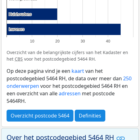
Huishoudens
Huishoudens
Inwoners
Inwoners
10
20
30
40
Overzicht van de belangrijkste cijfers van het Kadaster en
het
CBS
voor het postcodegebied 5464 RH.
Op deze pagina vind je een
kaart
van het
postcodegebied 5464 RH, de data over meer dan
250
onderwerpen
voor het postcodegebied 5464 RH en
een overzicht van alle
adressen
met postcode
5464RH.
Overzicht postcode 5464
Definities
Over het postcodegebied 5464 RH