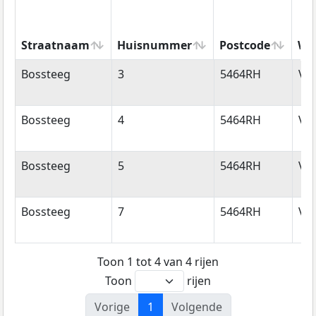
Straatnaam
Huisnummer
Postcode
Wo
Straatnaam
Huisnummer
Postcode
Wo
Bossteeg
3
5464RH
Ve
Bossteeg
4
5464RH
Ve
Bossteeg
5
5464RH
Ve
Bossteeg
7
5464RH
Ve
Toon 1 tot 4 van 4 rijen
Toon
rijen
Vorige
1
Volgende