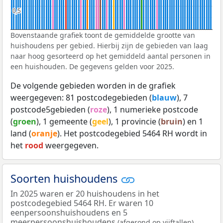
0,5
0,5
Bovenstaande grafiek toont de gemiddelde grootte van
huishoudens per gebied. Hierbij zijn de gebieden van laag
naar hoog gesorteerd op het gemiddeld aantal personen in
een huishouden. De gegevens gelden voor 2025.
De volgende gebieden worden in de grafiek
weergegeven: 81 postcodegebieden (
blauw
), 7
postcode5gebieden (
roze
), 1 numerieke postcode
(
groen
), 1 gemeente (
geel
), 1 provincie (
bruin
) en 1
land (
oranje
). Het postcodegebied 5464 RH wordt in
het
rood
weergegeven.
Soorten huishoudens
In 2025 waren er 20 huishoudens in het
postcodegebied 5464 RH. Er waren 10
eenpersoonshuishoudens en 5
meerpersoonshuishoudens
.
(afgerond op vijftallen)