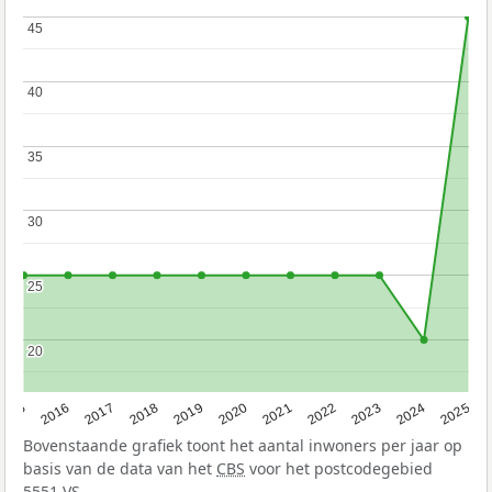
45
45
40
40
35
35
30
30
25
25
20
20
2015
2016
2017
2018
2019
2020
2021
2022
2023
2024
2025
Bovenstaande grafiek toont het aantal inwoners per jaar op
basis van de data van het
CBS
voor het postcodegebied
5551 VS.