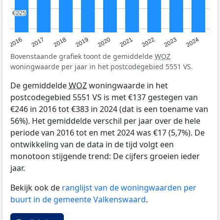
€225
€225
2016
2017
2018
2019
2020
2021
2022
2023
2024
Bovenstaande grafiek toont de gemiddelde
WOZ
woningwaarde per jaar in het postcodegebied 5551 VS.
De gemiddelde
WOZ
woningwaarde in het
postcodegebied 5551 VS is met €137 gestegen van
€246 in 2016 tot €383 in 2024 (dat is een toename van
56%). Het gemiddelde verschil per jaar over de hele
periode van 2016 tot en met 2024 was €17 (5,7%). De
ontwikkeling van de data in de tijd volgt een
monotoon stijgende trend: De cijfers groeien ieder
jaar.
Bekijk ook de
ranglijst van de woningwaarden per
buurt in de gemeente Valkenswaard
.