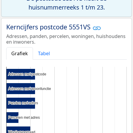
huisnummerreeks 1 t/m 23.
Kerncijfers postcode 5551VS
Adressen, panden, percelen, woningen, huishoudens
en inwoners.
Grafiek
Tabel
Adressen met postcode
Adressen met postcode
Adressen met woonfunctie
Adressen met woonfunctie
Panden met adres
Panden met adres
Percelen met adres
Percelen met adres
Woningvoorraad
Woningvoorraad