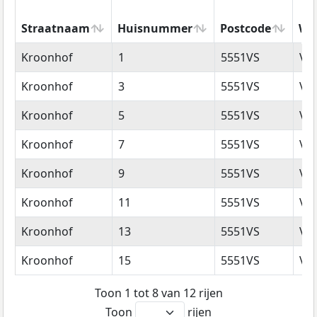
Straatnaam
Huisnummer
Postcode
Wo
Straatnaam
Huisnummer
Postcode
Wo
Kroonhof
1
5551VS
Va
Kroonhof
3
5551VS
Va
Kroonhof
5
5551VS
Va
Kroonhof
7
5551VS
Va
Kroonhof
9
5551VS
Va
Kroonhof
11
5551VS
Va
Kroonhof
13
5551VS
Va
Kroonhof
15
5551VS
Va
Toon 1 tot 8 van 12 rijen
Toon
rijen