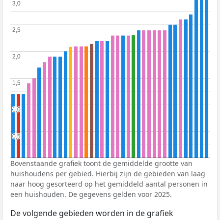
3,0
3,0
2,5
2,5
2,0
2,0
1,5
1,5
1,0
1,0
0,5
0,5
Bovenstaande grafiek toont de gemiddelde grootte van
huishoudens per gebied. Hierbij zijn de gebieden van laag
naar hoog gesorteerd op het gemiddeld aantal personen in
een huishouden. De gegevens gelden voor 2025.
De volgende gebieden worden in de grafiek