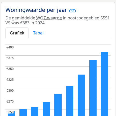
Woningwaarde per jaar
De gemiddelde
WOZ-waarde
in postcodegebied 5551
VS was €383 in 2024.
Grafiek
Tabel
€400
€400
€375
€375
€350
€350
€325
€325
€300
€300
€275
€275
€250
€250