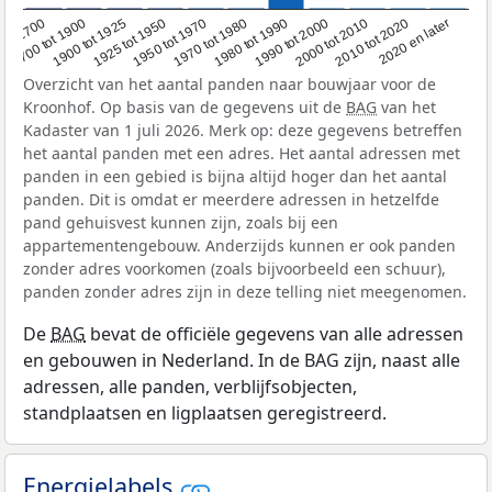
1950 tot 1970
1990 tot 2000
1900 tot 1925
2020 en later
1970 tot 1980
oor 1700
2000 tot 2010
1925 tot 1950
1980 tot 1990
1700 tot 1900
2010 tot 2020
Overzicht van het aantal panden naar bouwjaar voor de
Kroonhof. Op basis van de gegevens uit de
BAG
van het
Kadaster van 1 juli 2026. Merk op: deze gegevens betreffen
het aantal panden met een adres. Het aantal adressen met
panden in een gebied is bijna altijd hoger dan het aantal
panden. Dit is omdat er meerdere adressen in hetzelfde
pand gehuisvest kunnen zijn, zoals bij een
appartementengebouw. Anderzijds kunnen er ook panden
zonder adres voorkomen (zoals bijvoorbeeld een schuur),
panden zonder adres zijn in deze telling niet meegenomen.
De
BAG
bevat de officiële gegevens van alle adressen
en gebouwen in Nederland. In de BAG zijn, naast alle
adressen, alle panden, verblijfsobjecten,
standplaatsen en ligplaatsen geregistreerd.
Energielabels