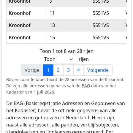
Kroonhof
9
5551VS
Va
Kroonhof
11
5551VS
Va
Kroonhof
13
5551VS
Va
Kroonhof
15
5551VS
Va
Toon 1 tot 8 van 28 rijen
Toon
rijen
Vorige
1
2
3
4
Volgende
Bovenstaande tabel toont de 28 adressen van de Kroonhof.
Dit zijn alle adressen op basis van de
BAG
data van het
Kadaster van 1 juli 2026.
De BAG (Basisregistratie Adressen en Gebouwen van
het Kadaster) bevat de officiële gegevens van alle
adressen en gebouwen in Nederland. Hierin zijn,
naast alle adressen, alle panden, verblijfsobjecten,
standplaatsen en ligplaatsen geregistreerd. Per