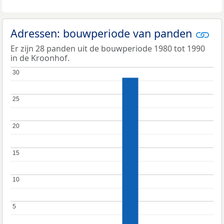
Adressen: bouwperiode van panden
Er zijn 28 panden uit de bouwperiode 1980 tot 1990
in de Kroonhof.
30
30
25
25
20
20
15
15
10
10
5
5