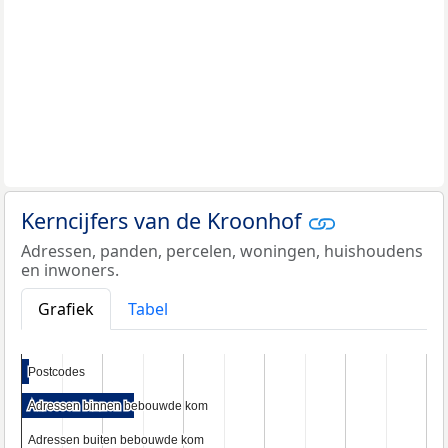
Kerncijfers van de Kroonhof
Adressen, panden, percelen, woningen, huishoudens
en inwoners.
Grafiek
Tabel
Postcodes
Postcodes
Adressen binnen bebouwde kom
Adressen binnen bebouwde kom
Adressen buiten bebouwde kom
Adressen buiten bebouwde kom