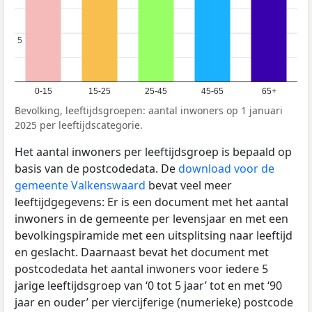
5
5
0-15
15-25
25-45
45-65
65+
Bevolking, leeftijdsgroepen: aantal inwoners op 1 januari
2025 per leeftijdscategorie.
Het aantal inwoners per leeftijdsgroep is bepaald op
basis van de postcodedata. De
download voor de
gemeente Valkenswaard
bevat veel meer
leeftijdgegevens: Er is een document met het aantal
inwoners in de gemeente per levensjaar en met een
bevolkingspiramide met een uitsplitsing naar leeftijd
en geslacht. Daarnaast bevat het document met
postcodedata het aantal inwoners voor iedere 5
jarige leeftijdsgroep van ‘0 tot 5 jaar’ tot en met ‘90
jaar en ouder’ per viercijferige (numerieke) postcode