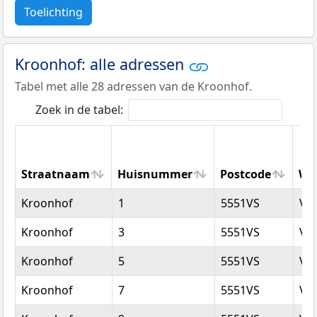
Toelichting
Kroonhof: alle adressen
Tabel met alle 28 adressen van de Kroonhof.
Zoek in de tabel:
Straatnaam
Huisnummer
Postcode
Wo
Straatnaam
Huisnummer
Postcode
Wo
Kroonhof
1
5551VS
Va
Kroonhof
3
5551VS
Va
Kroonhof
5
5551VS
Va
Kroonhof
7
5551VS
Va