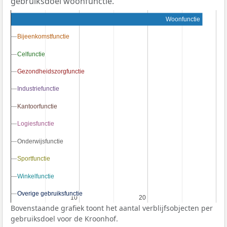
gebruiksdoel woonfunctie.
Woonfunctie
Bijeenkomstfunctie
Bijeenkomstfunctie
Celfunctie
Celfunctie
Gezondheidszorgfunctie
Gezondheidszorgfunctie
Industriefunctie
Industriefunctie
Kantoorfunctie
Kantoorfunctie
Logiesfunctie
Logiesfunctie
Onderwijsfunctie
Onderwijsfunctie
Sportfunctie
Sportfunctie
Winkelfunctie
Winkelfunctie
Overige gebruiksfunctie
Overige gebruiksfunctie
10
10
20
20
Bovenstaande grafiek toont het aantal verblijfsobjecten per
gebruiksdoel voor de Kroonhof.