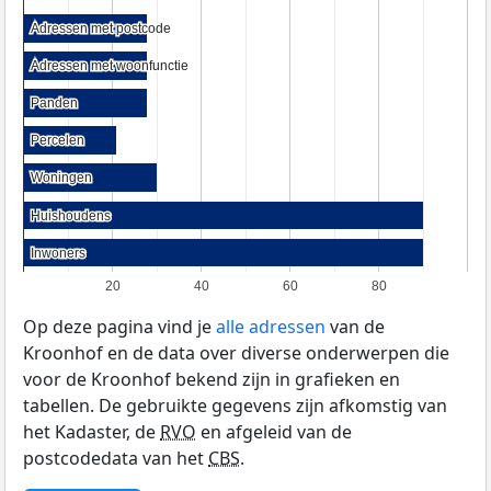
Adressen met postcode
Adressen met postcode
Adressen met woonfunctie
Adressen met woonfunctie
Panden
Panden
Percelen
Percelen
Woningen
Woningen
Huishoudens
Huishoudens
Inwoners
Inwoners
20
40
60
80
Op deze pagina vind je
alle adressen
van de
Kroonhof en de data over diverse onderwerpen die
voor de Kroonhof bekend zijn in grafieken en
tabellen. De gebruikte gegevens zijn afkomstig van
het Kadaster, de
RVO
en afgeleid van de
postcodedata van het
CBS
.