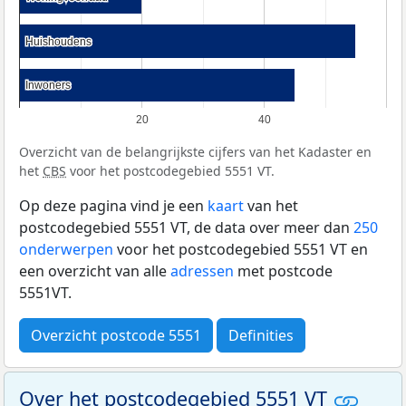
Huishoudens
Huishoudens
Inwoners
Inwoners
20
40
Overzicht van de belangrijkste cijfers van het Kadaster en
het
CBS
voor het postcodegebied 5551 VT.
Op deze pagina vind je een
kaart
van het
postcodegebied 5551 VT, de data over meer dan
250
onderwerpen
voor het postcodegebied 5551 VT en
een overzicht van alle
adressen
met postcode
5551VT.
Overzicht postcode 5551
Definities
Over het postcodegebied 5551 VT