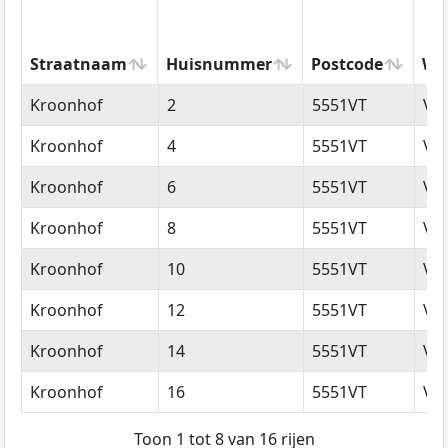
Straatnaam
Huisnummer
Postcode
Wo
Straatnaam
Huisnummer
Postcode
Wo
Kroonhof
2
5551VT
Va
Kroonhof
4
5551VT
Va
Kroonhof
6
5551VT
Va
Kroonhof
8
5551VT
Va
Kroonhof
10
5551VT
Va
Kroonhof
12
5551VT
Va
Kroonhof
14
5551VT
Va
Kroonhof
16
5551VT
Va
Toon 1 tot 8 van 16 rijen