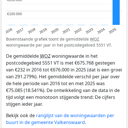
€200.000
€200.000
€100.000
€100.000
2016
2017
2018
2019
2020
2021
2022
2023
2024
2025
Bovenstaande grafiek toont de gemiddelde
WOZ
woningwaarde per jaar in het postcodegebied 5551 VT.
De gemiddelde
WOZ
woningwaarde in het
postcodegebied 5551 VT is met €675.768 gestegen
van €232 in 2016 tot €676.000 in 2025 (dat is een groei
van 291.279%). Het gemiddelde verschil per jaar over
de hele periode van 2016 tot en met 2025 was
€75.085 (18.541%). De ontwikkeling van de data in de
tijd volgt een monotoon stijgende trend: De cijfers
stijgen ieder jaar.
Bekijk ook de
ranglijst van de woningwaarden per
buurt in de gemeente Valkenswaard
.