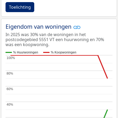
Toelichting
Eigendom van woningen
In 2025 was 30% van de woningen in het
postcodegebied 5551 VT een huurwoning en 70%
was een koopwoning.
% Huurwoningen
% Koopwoningen
100%
100%
80%
80%
60%
60%
40%
40%