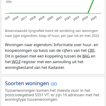
20%
20%
2019
2022
2025
2017
2020
2023
2015
2018
2021
2024
2016
Bovenstaande lijngrafiek toont de verdeling van woningen
naar type eigendom, koop of huur, per jaar tot en met 2025.
Woningen naar eigendom: Informatie over huur- en
koopwoningen op basis van de cijfers van het
CBS
.
Dit is gedaan met een koppeling tussen de
BAG
en
het
WOZ
-register met een aanvulling uit het
woningbestand van het Kadaster.
Soorten woningen
Tussenwoningen komen het meeste voor in het
postcodegebied 5551 VT: er zijn 10 adressen met het
woningtype tussenwoningen.