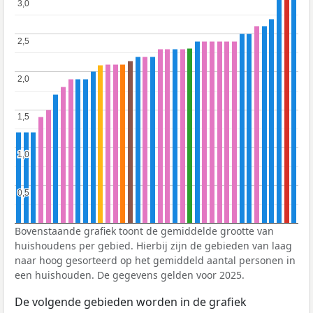
3,0
3,0
2,5
2,5
2,0
2,0
1,5
1,5
1,0
1,0
0,5
0,5
Bovenstaande grafiek toont de gemiddelde grootte van
huishoudens per gebied. Hierbij zijn de gebieden van laag
naar hoog gesorteerd op het gemiddeld aantal personen in
een huishouden. De gegevens gelden voor 2025.
De volgende gebieden worden in de grafiek