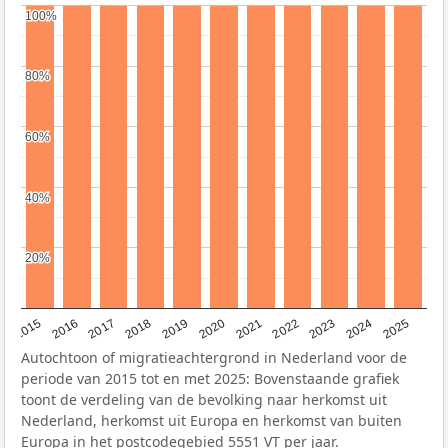
100%
100%
80%
80%
60%
60%
40%
40%
20%
20%
2019
2022
2017
2025
2020
2015
2023
2018
2021
2016
2024
Autochtoon of migratieachtergrond in Nederland voor de
periode van 2015 tot en met 2025: Bovenstaande grafiek
toont de verdeling van de bevolking naar herkomst uit
Nederland, herkomst uit Europa en herkomst van buiten
Europa in het postcodegebied 5551 VT per jaar.