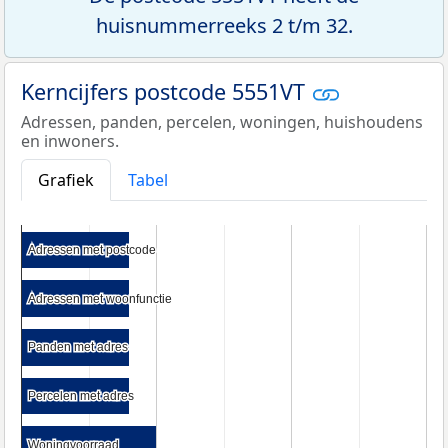
huisnummerreeks 2 t/m 32.
Kerncijfers postcode 5551VT
Adressen, panden, percelen, woningen, huishoudens
en inwoners.
Grafiek
Tabel
Adressen met postcode
Adressen met postcode
Adressen met woonfunctie
Adressen met woonfunctie
Panden met adres
Panden met adres
Percelen met adres
Percelen met adres
Woningvoorraad
Woningvoorraad