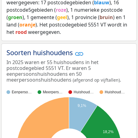
weergegeven: 17 postcodegebieden (
blauw
), 16
postcode5gebieden (
roze
), 1 numerieke postcode
(
groen
), 1 gemeente (
geel
), 1 provincie (
bruin
) en 1
land (
oranje
). Het postcodegebied 5551 VT wordt in
het
rood
weergegeven.
Soorten huishoudens
In 2025 waren er 55 huishoudens in het
postcodegebied 5551 VT. Er waren 5
eenpersoonshuishoudens en 50
meerpersoonshuishoudens
.
(afgerond op vijftallen)
Eenperso…
Meerpers…
Huishoud…
Huishoud…
9,1%
18,2%