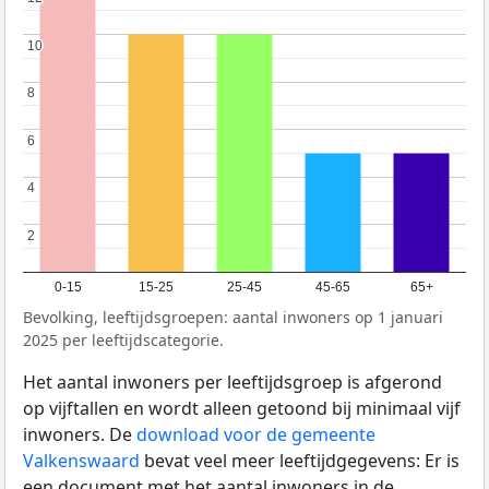
10
10
8
8
6
6
4
4
2
2
0-15
15-25
25-45
45-65
65+
Bevolking, leeftijdsgroepen: aantal inwoners op 1 januari
2025 per leeftijdscategorie.
Het aantal inwoners per leeftijdsgroep is afgerond
op vijftallen en wordt alleen getoond bij minimaal vijf
inwoners. De
download voor de gemeente
Valkenswaard
bevat veel meer leeftijdgegevens: Er is
een document met het aantal inwoners in de