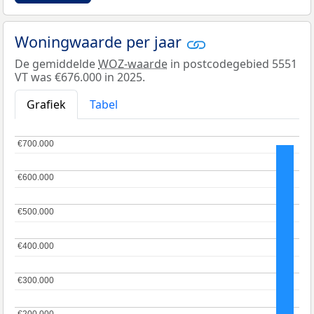
Woningwaarde per jaar
De gemiddelde
WOZ-waarde
in postcodegebied 5551
VT was €676.000 in 2025.
Grafiek
Tabel
€700.000
€700.000
€600.000
€600.000
€500.000
€500.000
€400.000
€400.000
€300.000
€300.000