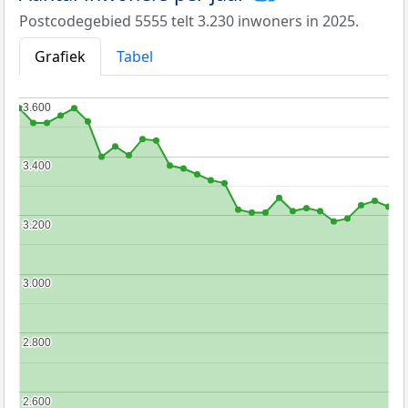
Postcodegebied 5555 telt 3.230 inwoners in 2025.
Grafiek
Tabel
3.600
3.600
3.400
3.400
3.200
3.200
3.000
3.000
2.800
2.800
2.600
2.600