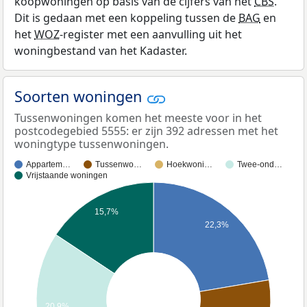
koopwoningen op basis van de cijfers van het
CBS
.
Dit is gedaan met een koppeling tussen de
BAG
en
het
WOZ
-register met een aanvulling uit het
woningbestand van het Kadaster.
Soorten woningen
Tussenwoningen komen het meeste voor in het
postcodegebied 5555: er zijn 392 adressen met het
woningtype tussenwoningen.
Appartem…
Tussenwo…
Hoekwoni…
Twee-ond…
Vrijstaande woningen
15,7%
22,3%
20,9%