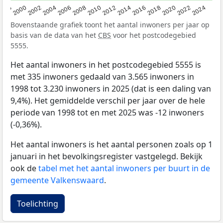
1998
2000
2002
2004
2006
2008
2010
2012
2014
2016
2018
2020
2022
2024
Bovenstaande grafiek toont het aantal inwoners per jaar op
basis van de data van het
CBS
voor het postcodegebied
5555.
Het aantal inwoners in het postcodegebied 5555 is
met 335 inwoners gedaald van 3.565 inwoners in
1998 tot 3.230 inwoners in 2025 (dat is een daling van
9,4%). Het gemiddelde verschil per jaar over de hele
periode van 1998 tot en met 2025 was -12 inwoners
(-0,36%).
Het aantal inwoners is het aantal personen zoals op 1
januari in het bevolkingsregister vastgelegd. Bekijk
ook de
tabel met het aantal inwoners per buurt in de
gemeente Valkenswaard
.
Toelichting