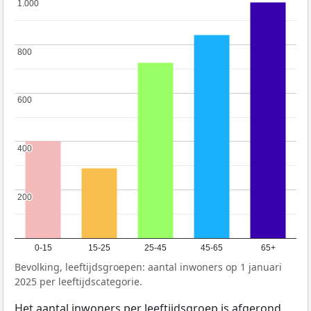
1.000
1.000
800
800
600
600
400
400
200
200
0-15
15-25
25-45
45-65
65+
Bevolking, leeftijdsgroepen: aantal inwoners op 1 januari
2025 per leeftijdscategorie.
Het aantal inwoners per leeftijdsgroep is afgerond