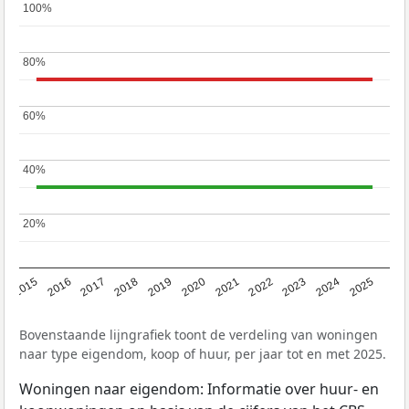
100%
100%
80%
80%
60%
60%
40%
40%
20%
20%
2019
2022
2025
2017
2020
2023
2015
2018
2021
2024
2016
Bovenstaande lijngrafiek toont de verdeling van woningen
naar type eigendom, koop of huur, per jaar tot en met 2025.
Woningen naar eigendom: Informatie over huur- en