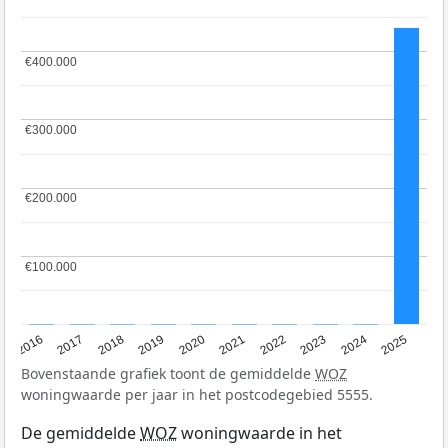
€400.000
€400.000
€300.000
€300.000
€200.000
€200.000
€100.000
€100.000
2016
2017
2018
2019
2020
2021
2022
2023
2024
2025
Bovenstaande grafiek toont de gemiddelde
WOZ
woningwaarde per jaar in het postcodegebied 5555.
De gemiddelde
WOZ
woningwaarde in het