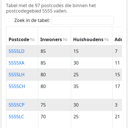
Tabel met de 97 postcodes die binnen het
postcodegebied 5555 vallen.
Zoek in de tabel:
Postcode
Inwoners
Huishoudens
Adres
Postcode
Inwoners
Huishoudens
Adres
5555LD
85
15
7
5555XA
85
30
11
5555LH
80
25
15
5555CH
80
35
17
5555CP
75
30
3
5555LC
70
25
21