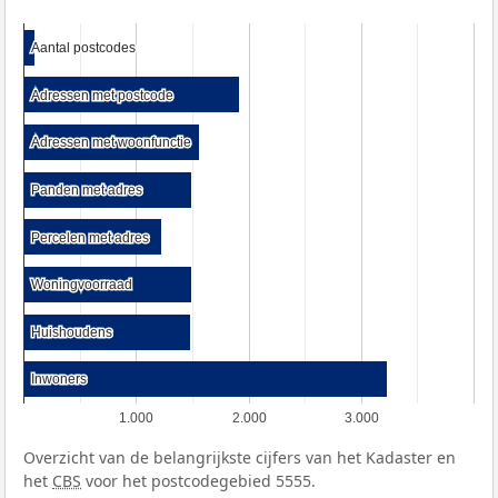
Aantal postcodes
Aantal postcodes
Adressen met postcode
Adressen met postcode
Adressen met woonfunctie
Adressen met woonfunctie
Panden met adres
Panden met adres
Percelen met adres
Percelen met adres
Woningvoorraad
Woningvoorraad
Huishoudens
Huishoudens
Inwoners
Inwoners
1.000
2.000
3.000
Overzicht van de belangrijkste cijfers van het Kadaster en
het
CBS
voor het postcodegebied 5555.