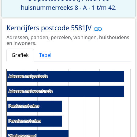
huisnummerreeks 8 - A - 1 t/m 42.
Kerncijfers postcode 5581JV
Adressen, panden, percelen, woningen, huishoudens
en inwoners.
Grafiek
Tabel
Adressen met postcode
Adressen met postcode
Adressen met woonfunctie
Adressen met woonfunctie
Panden met adres
Panden met adres
Percelen met adres
Percelen met adres
Woningvoorraad
Woningvoorraad