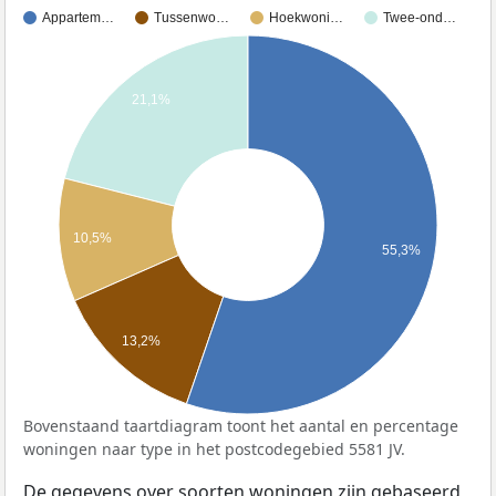
Appartem…
Tussenwo…
Hoekwoni…
Twee-ond…
21,1%
10,5%
55,3%
13,2%
Bovenstaand taartdiagram toont het aantal en percentage
woningen naar type in het postcodegebied 5581 JV.
De gegevens over soorten woningen zijn gebaseerd