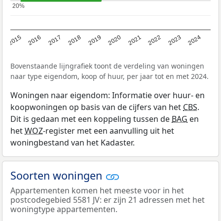
20%
20%
2015
2016
2017
2018
2019
2020
2021
2022
2023
2024
Bovenstaande lijngrafiek toont de verdeling van woningen
naar type eigendom, koop of huur, per jaar tot en met 2024.
Woningen naar eigendom: Informatie over huur- en
koopwoningen op basis van de cijfers van het
CBS
.
Dit is gedaan met een koppeling tussen de
BAG
en
het
WOZ
-register met een aanvulling uit het
woningbestand van het Kadaster.
Soorten woningen
Appartementen komen het meeste voor in het
postcodegebied 5581 JV: er zijn 21 adressen met het
woningtype appartementen.