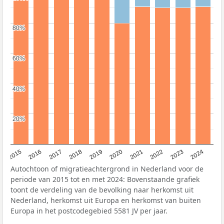
80%
80%
60%
60%
40%
40%
20%
20%
2015
2016
2017
2018
2019
2020
2021
2022
2023
2024
Autochtoon of migratieachtergrond in Nederland voor de
periode van 2015 tot en met 2024: Bovenstaande grafiek
toont de verdeling van de bevolking naar herkomst uit
Nederland, herkomst uit Europa en herkomst van buiten
Europa in het postcodegebied 5581 JV per jaar.