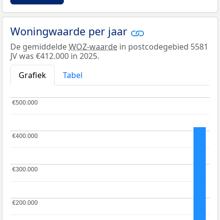
Woningwaarde per jaar
De gemiddelde
WOZ-waarde
in postcodegebied 5581
JV was €412.000 in 2025.
Grafiek
Tabel
€500.000
€500.000
€400.000
€400.000
€300.000
€300.000
€200.000
€200.000