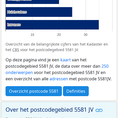
Huishoudens
Huishoudens
Inwoners
Inwoners
10
20
30
Overzicht van de belangrijkste cijfers van het Kadaster en
het
CBS
voor het postcodegebied 5581 JV.
Op deze pagina vind je een
kaart
van het
postcodegebied 5581 JV, de data over meer dan
250
onderwerpen
voor het postcodegebied 5581 JV en
een overzicht van alle
adressen
met postcode 5581JV.
Overzicht postcode 5581
Definities
Over het postcodegebied 5581 JV