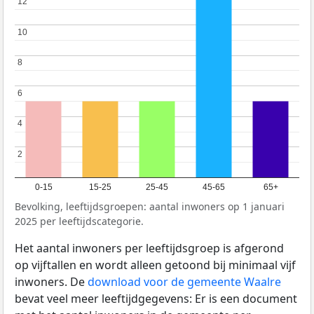
12
12
10
10
8
8
6
6
4
4
2
2
0-15
15-25
25-45
45-65
65+
Bevolking, leeftijdsgroepen: aantal inwoners op 1 januari
2025 per leeftijdscategorie.
Het aantal inwoners per leeftijdsgroep is afgerond
op vijftallen en wordt alleen getoond bij minimaal vijf
inwoners. De
download voor de gemeente Waalre
bevat veel meer leeftijdgegevens: Er is een document