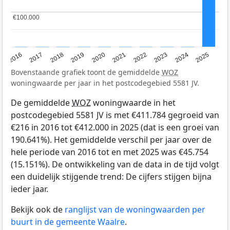
€100.000
€100.000
2016
2017
2018
2019
2020
2021
2022
2023
2024
2025
Bovenstaande grafiek toont de gemiddelde
WOZ
woningwaarde per jaar in het postcodegebied 5581 JV.
De gemiddelde
WOZ
woningwaarde in het
postcodegebied 5581 JV is met €411.784 gegroeid van
€216 in 2016 tot €412.000 in 2025 (dat is een groei van
190.641%). Het gemiddelde verschil per jaar over de
hele periode van 2016 tot en met 2025 was €45.754
(15.151%). De ontwikkeling van de data in de tijd volgt
een duidelijk stijgende trend: De cijfers stijgen bijna
ieder jaar.
Bekijk ook de
ranglijst van de woningwaarden per
buurt in de gemeente Waalre
.