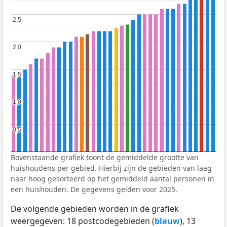
2,5
2,5
2,0
2,0
1,5
1,5
1,0
1,0
0,5
0,5
Bovenstaande grafiek toont de gemiddelde grootte van
huishoudens per gebied. Hierbij zijn de gebieden van laag
naar hoog gesorteerd op het gemiddeld aantal personen in
een huishouden. De gegevens gelden voor 2025.
De volgende gebieden worden in de grafiek
weergegeven: 18 postcodegebieden (
blauw
), 13