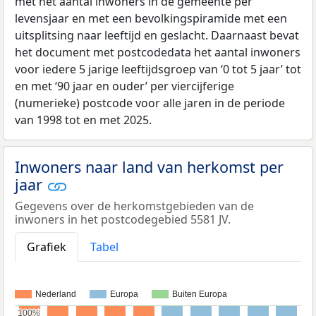
met het aantal inwoners in de gemeente per
levensjaar en met een bevolkingspiramide met een
uitsplitsing naar leeftijd en geslacht. Daarnaast bevat
het document met postcodedata het aantal inwoners
voor iedere 5 jarige leeftijdsgroep van ‘0 tot 5 jaar’ tot
en met ‘90 jaar en ouder’ per viercijferige
(numerieke) postcode voor alle jaren in de periode
van 1998 tot en met 2025.
Inwoners naar land van herkomst per
jaar
Gegevens over de herkomstgebieden van de
inwoners in het postcodegebied 5581 JV.
Grafiek
Tabel
Nederland
Europa
Buiten Europa
100%
100%