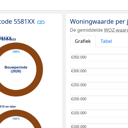
tcode 5581XX
Woningwaarde per 
De gemiddelde
WOZ-waar
Grafiek
Tabel
€350.000
€350.000
€300.000
€300.000
€250.000
€250.000
€200.000
€200.000
€150.000
€150.000
€100.000
€100.000