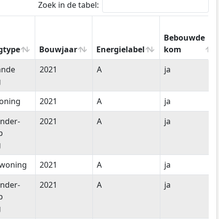
Zoek in de tabel:
Bebouwde
gtype
Bouwjaar
Energielabel
kom
gtype
Bouwjaar
Energielabel
Bebouwde
ande
2021
A
ja
kom
g
oning
2021
A
ja
nder-
2021
A
ja
p
g
woning
2021
A
ja
nder-
2021
A
ja
p
g