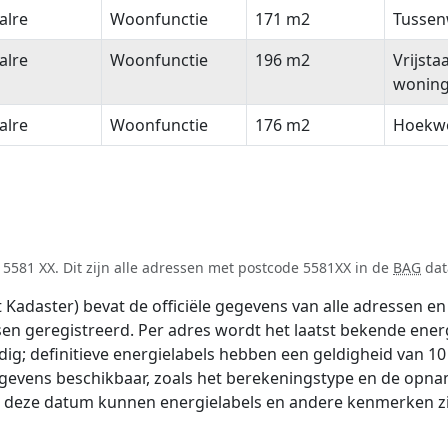
alre
Woonfunctie
171 m2
Tussen
alre
Woonfunctie
196 m2
Vrijsta
wonin
alre
Woonfunctie
176 m2
Hoekw
5581 XX. Dit zijn alle adressen met postcode 5581XX in de
BAG
dat
adaster) bevat de officiële gegevens van alle adressen en 
tsen geregistreerd. Per adres wordt het laatst bekende ener
ldig; definitieve energielabels hebben een geldigheid van 1
egevens beschikbaar, zoals het berekeningstype en de opna
na deze datum kunnen energielabels en andere kenmerken zij