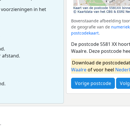
 voorzieningen in het
Bovenstaande afbeelding toon
de geografie van de
numeriek
postcodekaart
.
.
De postcode 5581 XX hoort 
nd.
Waalre. Deze postcode he
r afstand.
Download de postcodedat
Waalre
of voor heel
Neder
Vorige postcode
Volg
nd.
.