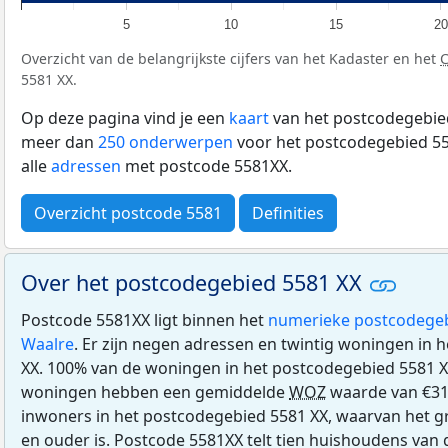
5
10
15
20
Overzicht van de belangrijkste cijfers van het Kadaster en het
5581 XX.
Op deze pagina vind je een
kaart
van het postcodegebied
meer dan
250 onderwerpen
voor het postcodegebied 55
alle
adressen
met postcode 5581XX.
Overzicht postcode 5581
Definities
Over het postcodegebied 5581 XX
Postcode 5581XX ligt binnen het
numerieke postcodege
Waalre
. Er zijn negen adressen en twintig woningen in
XX. 100% van de woningen in het postcodegebied 5581 
woningen hebben een gemiddelde
WOZ
waarde van €31
inwoners in het postcodegebied 5581 XX, waarvan het gr
en ouder is. Postcode 5581XX telt tien huishoudens van