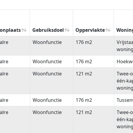
onplaats
Gebruiksdoel
Oppervlakte
Wonin
onplaats
Gebruiksdoel
Oppervlakte
Wonin
alre
Woonfunctie
176 m2
Vrijsta
wonin
alre
Woonfunctie
176 m2
Hoekw
alre
Woonfunctie
121 m2
Twee-o
één-ka
wonin
alre
Woonfunctie
176 m2
Tussen
alre
Woonfunctie
121 m2
Twee-o
één-ka
wonin