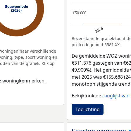
€50.000
€50.000
2023
Bovenstaande grafiek toont 
postcodegebied 5581 XX.
woningen naar verschillende
De gemiddelde
WOZ
wonin
ning, type, soort woning en
€311.376 gestegen van €624
dden van de grafiek. Klik op
49.900%). Het gemiddelde v
met 2025 was €155.688 (24.
 de woningkenmerken.
monotoon stijgende trend: D
Bekijk ook de
ranglijst va
Toelichting
Soorten woningen