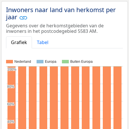
Inwoners naar land van herkomst per
jaar
Gegevens over de herkomstgebieden van de
inwoners in het postcodegebied 5583 AM.
Grafiek
Tabel
Nederland
Europa
Buiten Europa
100%
100%
80%
80%
60%
60%
40%
40%