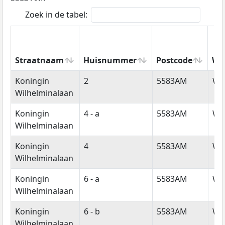
Zoek in de tabel:
Straatnaam
Huisnummer
Postcode
Wo
Straatnaam
Huisnummer
Postcode
Wo
Koningin
2
5583AM
Wa
Wilhelminalaan
Koningin
4 - a
5583AM
Wa
Wilhelminalaan
Koningin
4
5583AM
Wa
Wilhelminalaan
Koningin
6 - a
5583AM
Wa
Wilhelminalaan
Koningin
6 - b
5583AM
Wa
Wilhelminalaan