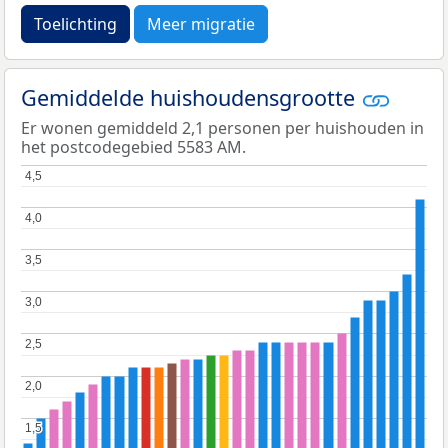
Toelichting
Meer migratie
Gemiddelde huishoudensgrootte
Er wonen gemiddeld 2,1 personen per huishouden in
het postcodegebied 5583 AM.
4,5
4,5
4,0
4,0
3,5
3,5
3,0
3,0
2,5
2,5
2,0
2,0
1,5
1,5