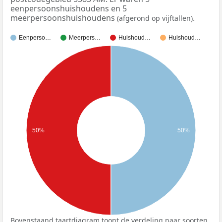
eenpersoonshuishoudens en 5
meerpersoonshuishoudens
.
(afgerond op vijftallen)
Eenperso…
Meerpers…
Huishoud…
Huishoud…
50%
50%
Bovenstaand taartdiagram toont de verdeling naar soorten