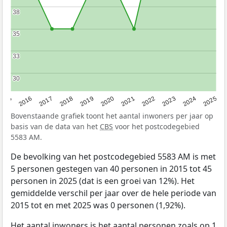
38
38
35
35
33
33
30
30
2015
2016
2017
2018
2019
2020
2021
2022
2023
2024
2025
Bovenstaande grafiek toont het aantal inwoners per jaar op
basis van de data van het
CBS
voor het postcodegebied
5583 AM.
De bevolking van het postcodegebied 5583 AM is met
5 personen gestegen van 40 personen in 2015 tot 45
personen in 2025 (dat is een groei van 12%). Het
gemiddelde verschil per jaar over de hele periode van
2015 tot en met 2025 was 0 personen (1,92%).
Het aantal inwoners is het aantal personen zoals op 1