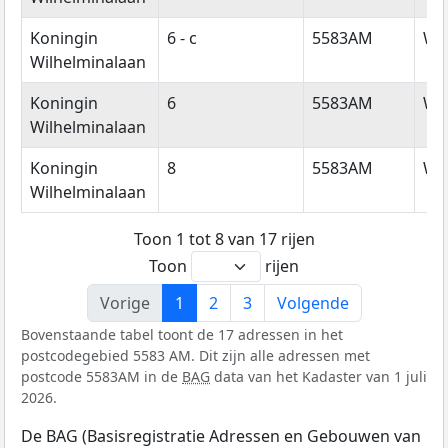
Koningin
6 - c
5583AM
Wa
Wilhelminalaan
Koningin
6
5583AM
Wa
Wilhelminalaan
Koningin
8
5583AM
Wa
Wilhelminalaan
Toon 1 tot 8 van 17 rijen
Toon
rijen
Vorige
1
2
3
Volgende
Bovenstaande tabel toont de 17 adressen in het
postcodegebied 5583 AM. Dit zijn alle adressen met
postcode 5583AM in de
BAG
data van het Kadaster van 1 juli
2026.
De BAG (Basisregistratie Adressen en Gebouwen van