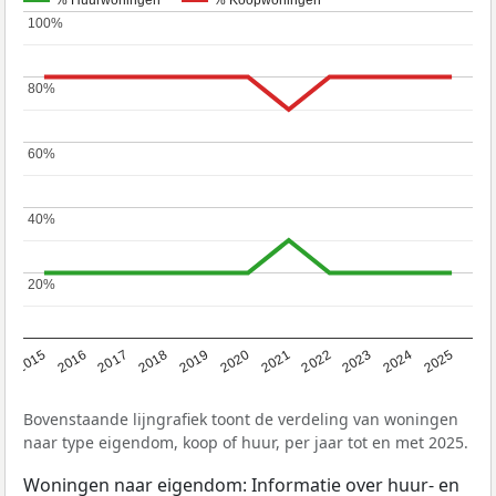
% Huurwoningen
% Koopwoningen
100%
100%
80%
80%
60%
60%
40%
40%
20%
20%
2019
2022
2025
2017
2020
2023
2015
2018
2021
2024
2016
Bovenstaande lijngrafiek toont de verdeling van woningen
naar type eigendom, koop of huur, per jaar tot en met 2025.
Woningen naar eigendom: Informatie over huur- en