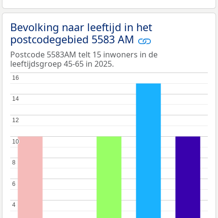
Bevolking naar leeftijd in het
postcodegebied 5583 AM
Postcode 5583AM telt 15 inwoners in de
leeftijdsgroep 45-65 in 2025.
16
16
14
14
12
12
10
10
8
8
6
6
4
4