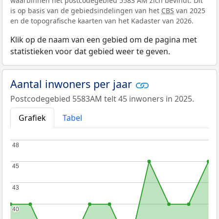
waarbinnen het postcodegebied 5583 AM zich bevindt. Dit
is op basis van de gebiedsindelingen van het
CBS
van 2025
en de topografische kaarten van het Kadaster van 2026.
Klik op de naam van een gebied om de pagina met
statistieken voor dat gebied weer te geven.
Aantal inwoners per jaar
Postcodegebied 5583AM telt 45 inwoners in 2025.
Grafiek
Tabel
48
48
45
45
43
43
40
40