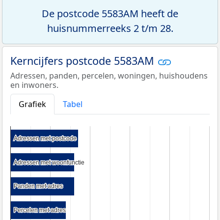
De postcode 5583AM heeft de
huisnummerreeks 2 t/m 28.
Kerncijfers postcode 5583AM
Adressen, panden, percelen, woningen, huishoudens
en inwoners.
Grafiek
Tabel
Adressen met postcode
Adressen met postcode
Adressen met woonfunctie
Adressen met woonfunctie
Panden met adres
Panden met adres
Percelen met adres
Percelen met adres