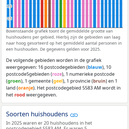
1,0
1,0
0,5
0,5
Bovenstaande grafiek toont de gemiddelde grootte van
huishoudens per gebied. Hierbij zijn de gebieden van laag
naar hoog gesorteerd op het gemiddeld aantal personen in
een huishouden. De gegevens gelden voor 2025.
De volgende gebieden worden in de grafiek
weergegeven: 16 postcodegebieden (
blauw
), 10
postcode5gebieden (
roze
), 1 numerieke postcode
(
groen
), 1 gemeente (
geel
), 1 provincie (
bruin
) en 1
land (
oranje
). Het postcodegebied 5583 AM wordt in
het
rood
weergegeven.
Soorten huishoudens
In 2025 waren er 20 huishoudens in het
postcodegebied 5583 AM. Er waren 5