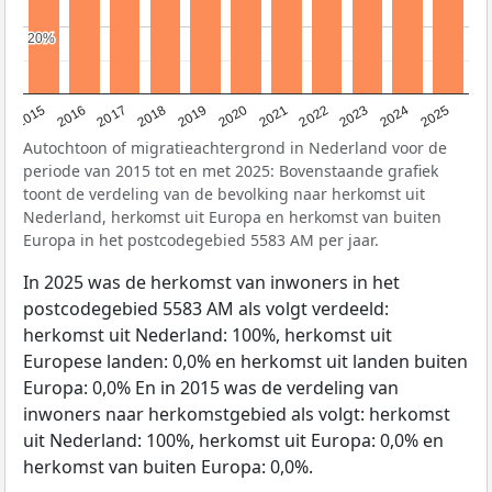
20%
20%
2019
2022
2017
2025
2020
2015
2023
2018
2021
2016
2024
Autochtoon of migratieachtergrond in Nederland voor de
periode van 2015 tot en met 2025: Bovenstaande grafiek
toont de verdeling van de bevolking naar herkomst uit
Nederland, herkomst uit Europa en herkomst van buiten
Europa in het postcodegebied 5583 AM per jaar.
In 2025 was de herkomst van inwoners in het
postcodegebied 5583 AM als volgt verdeeld:
herkomst uit Nederland: 100%, herkomst uit
Europese landen: 0,0% en herkomst uit landen buiten
Europa: 0,0% En in 2015 was de verdeling van
inwoners naar herkomstgebied als volgt: herkomst
uit Nederland: 100%, herkomst uit Europa: 0,0% en
herkomst van buiten Europa: 0,0%.