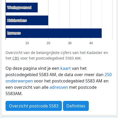
Woningvoorraad
Woningvoorraad
Huishoudens
Huishoudens
Inwoners
Inwoners
10
20
30
40
Overzicht van de belangrijkste cijfers van het Kadaster en
het
CBS
voor het postcodegebied 5583 AM.
Op deze pagina vind je een
kaart
van het
postcodegebied 5583 AM, de data over meer dan
250
onderwerpen
voor het postcodegebied 5583 AM en
een overzicht van alle
adressen
met postcode
5583AM.
Overzicht postcode 5583
Definities