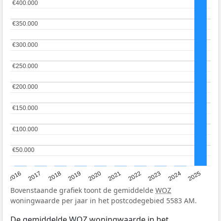
€400.000
€400.000
€350.000
€350.000
€300.000
€300.000
€250.000
€250.000
€200.000
€200.000
€150.000
€150.000
€100.000
€100.000
€50.000
€50.000
2016
2017
2018
2019
2020
2021
2022
2023
2024
2025
Bovenstaande grafiek toont de gemiddelde
WOZ
woningwaarde per jaar in het postcodegebied 5583 AM.
De gemiddelde
WOZ
woningwaarde in het