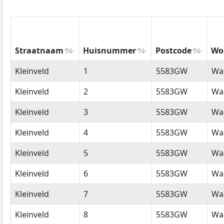
Straatnaam
Huisnummer
Postcode
Wo
Straatnaam
Huisnummer
Postcode
Wo
Kleinveld
1
5583GW
Wa
Kleinveld
2
5583GW
Wa
Kleinveld
3
5583GW
Wa
Kleinveld
4
5583GW
Wa
Kleinveld
5
5583GW
Wa
Kleinveld
6
5583GW
Wa
Kleinveld
7
5583GW
Wa
Kleinveld
8
5583GW
Wa