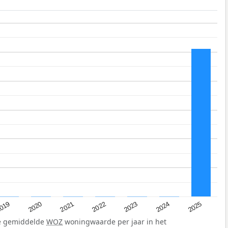
019
2024
2021
2023
2020
2025
2022
de gemiddelde
WOZ
woningwaarde per jaar in het