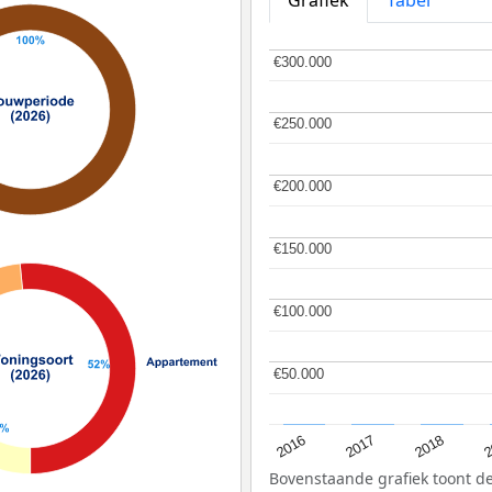
Grafiek
Tabel
€300.000
€300.000
€250.000
€250.000
€200.000
€200.000
€150.000
€150.000
€100.000
€100.000
€50.000
€50.000
2
2016
2018
2017
Bovenstaande grafiek toont 