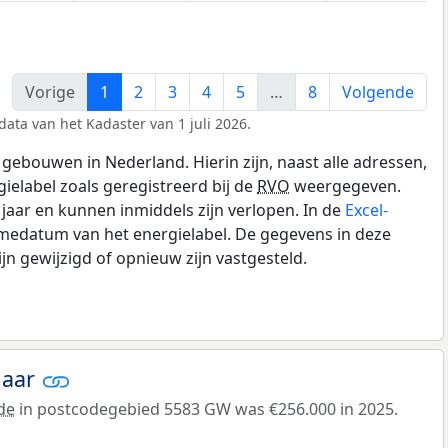
Vorige
1
2
3
4
5
…
8
Volgende
data van het Kadaster van 1 juli 2026.
gebouwen in Nederland. Hierin zijn, naast alle adressen,
gielabel zoals geregistreerd bij de
RVO
weergegeven.
0 jaar en kunnen inmiddels zijn verlopen. In de
Excel-
medatum van het energielabel. De gegevens in deze
n gewijzigd of opnieuw zijn vastgesteld.
jaar
de
in postcodegebied 5583 GW was €256.000 in 2025.