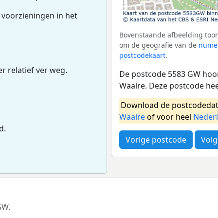
 voorzieningen in het
Bovenstaande afbeelding toon
om de geografie van de
numer
postcodekaart
.
r relatief ver weg.
De postcode 5583 GW hoort
Waalre. Deze postcode he
Download de postcodedat
Waalre
of voor heel
Neder
d.
Vorige postcode
Volg
GW.