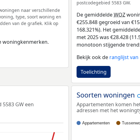
postcodegebied 5583 GW.
woningen naar verschillende
De gemiddelde
WOZ
wonin
ning, type, soort woning en
€255.848 gegroeid van €152
dden van de grafiek. Klik op
168.321%). Het gemiddelde 
met 2025 was €28.428 (11.5
 de woningkenmerken.
monotoon stijgende trend: D
Bekijk ook de
ranglijst va
Toelichting
Soorten woningen
ed 5583 GW een
Appartementen komen het 
adressen met het woningt
Appartementen
Tussenwo