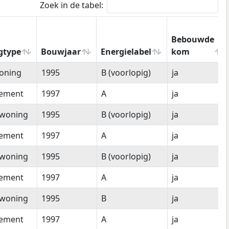
Zoek in de tabel:
Bebouwde
gtype
Bouwjaar
Energielabel
kom
gtype
Bouwjaar
Energielabel
Bebouwde
oning
1995
B (voorlopig)
ja
kom
tement
1997
A
ja
woning
1995
B (voorlopig)
ja
tement
1997
A
ja
woning
1995
B (voorlopig)
ja
tement
1997
A
ja
woning
1995
B
ja
tement
1997
A
ja