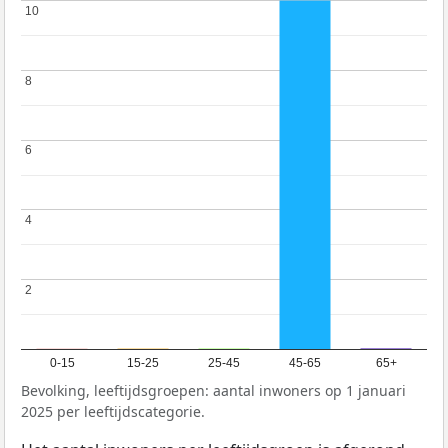
10
10
8
8
6
6
4
4
2
2
0-15
15-25
25-45
45-65
65+
Bevolking, leeftijdsgroepen: aantal inwoners op 1 januari
2025 per leeftijdscategorie.