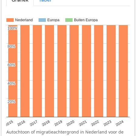
Nederland
Europa
Buiten Europa
100%
100%
80%
80%
60%
60%
40%
40%
20%
20%
2015
2016
2017
2018
2019
2020
2021
2022
2023
2024
Autochtoon of migratieachtergrond in Nederland voor de