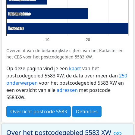
Huishoudens
Huishoudens
Inwoners
Inwoners
10
20
Overzicht van de belangrijkste cijfers van het Kadaster en
het
CBS
voor het postcodegebied 5583 XW.
Op deze pagina vind je een
kaart
van het
postcodegebied 5583 XW, de data over meer dan
250
onderwerpen
voor het postcodegebied 5583 XW en
een overzicht van alle
adressen
met postcode
5583XW.
Overzicht postcode 5583
Definities
Over het postcodegebied 5583 XW