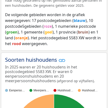
naar hoog gesorteerd op het gemiddeld aantal personen in
een huishouden. De gegevens gelden voor 2025.
De volgende gebieden worden in de grafiek
weergegeven: 17 postcodegebieden (
blauw
), 10
postcode5gebieden (
roze
), 1 numerieke postcode
(
groen
), 1 gemeente (
geel
), 1 provincie (
bruin
) en 1
land (
oranje
). Het postcodegebied 5583 XW wordt in
het
rood
weergegeven.
Soorten huishoudens
In 2025 waren er 20 huishoudens in het
postcodegebied 5583 XW. Er waren 0
eenpersoonshuishoudens en 20
meerpersoonshuishoudens
.
(afgerond op vijftallen)
Eenperso…
Meerpers…
Huishoud…
Huishoud…