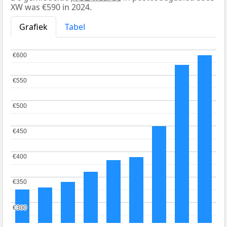
XW was €590 in 2024.
Grafiek
Tabel
€600
€600
€550
€550
€500
€500
€450
€450
€400
€400
€350
€350
€300
€300