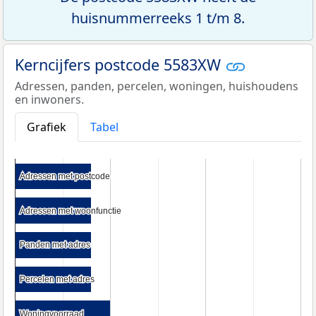
huisnummerreeks 1 t/m 8.
Kerncijfers postcode 5583XW
Adressen, panden, percelen, woningen, huishoudens
en inwoners.
Grafiek
Tabel
Adressen met postcode
Adressen met postcode
Adressen met woonfunctie
Adressen met woonfunctie
Panden met adres
Panden met adres
Percelen met adres
Percelen met adres
Woningvoorraad
Woningvoorraad