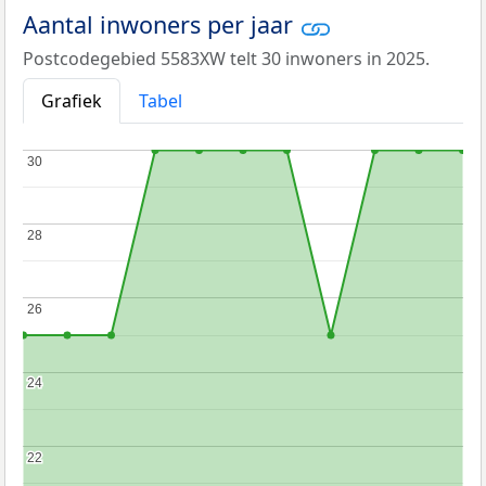
Aantal inwoners per jaar
Postcodegebied 5583XW telt 30 inwoners in 2025.
Grafiek
Tabel
30
30
28
28
26
26
24
24
22
22