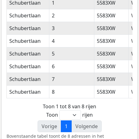
Straatnaam
Huisnummer
Postcode
Wo
Schubertlaan
1
5583XW
Wa
Schubertlaan
2
5583XW
Wa
Schubertlaan
3
5583XW
Wa
Schubertlaan
4
5583XW
Wa
Schubertlaan
5
5583XW
Wa
Schubertlaan
6
5583XW
Wa
Schubertlaan
7
5583XW
Wa
Schubertlaan
8
5583XW
Wa
Toon 1 tot 8 van 8 rijen
Toon
rijen
Vorige
1
Volgende
Bovenstaande tabel toont de 8 adressen in het