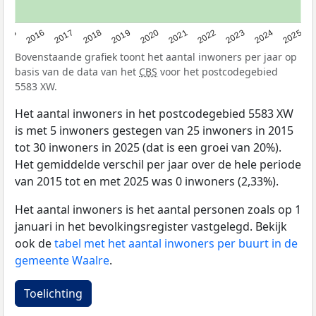
2015
2016
2017
2018
2019
2020
2021
2022
2023
2024
2025
Bovenstaande grafiek toont het aantal inwoners per jaar op
basis van de data van het
CBS
voor het postcodegebied
5583 XW.
Het aantal inwoners in het postcodegebied 5583 XW
is met 5 inwoners gestegen van 25 inwoners in 2015
tot 30 inwoners in 2025 (dat is een groei van 20%).
Het gemiddelde verschil per jaar over de hele periode
van 2015 tot en met 2025 was 0 inwoners (2,33%).
Het aantal inwoners is het aantal personen zoals op 1
januari in het bevolkingsregister vastgelegd. Bekijk
ook de
tabel met het aantal inwoners per buurt in de
gemeente Waalre
.
Toelichting