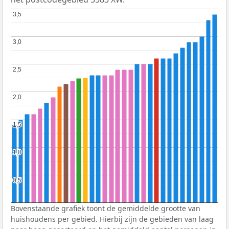
3,5
3,5
3,0
3,0
2,5
2,5
2,0
2,0
1,5
1,5
1,0
1,0
0,5
0,5
Bovenstaande grafiek toont de gemiddelde grootte van
huishoudens per gebied. Hierbij zijn de gebieden van laag