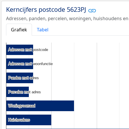
Kerncijfers postcode 5623PJ
Adressen, panden, percelen, woningen, huishoudens en
Grafiek
Tabel
Adressen met postcode
Adressen met postcode
Adressen met woonfunctie
Adressen met woonfunctie
Panden met adres
Panden met adres
Percelen met adres
Percelen met adres
Woningvoorraad
Woningvoorraad
Huishoudens
Huishoudens