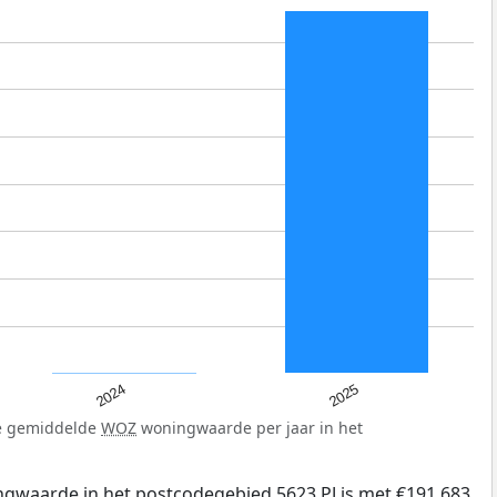
2025
2024
de gemiddelde
WOZ
woningwaarde per jaar in het
gwaarde in het postcodegebied 5623 PJ is met €191.683