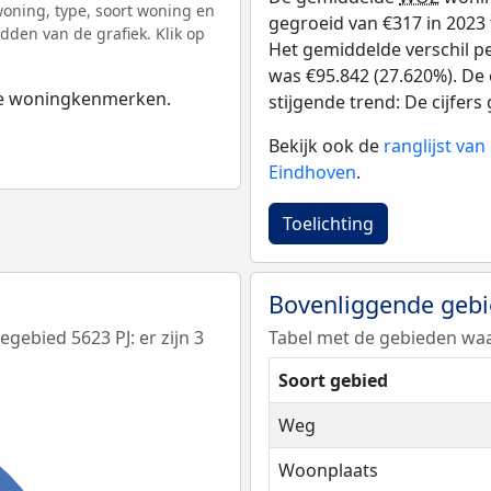
ning, type, soort woning en
gegroeid van €317 in 2023 t
dden van de grafiek. Klik op
Het gemiddelde verschil pe
was €95.842 (27.620%). De 
 de woningkenmerken.
stijgende trend: De cijfers 
Bekijk ook de
ranglijst va
Eindhoven
.
Toelichting
Bovenliggende geb
ebied 5623 PJ: er zijn 3
Tabel met de gebieden waa
Soort gebied
Weg
Woonplaats