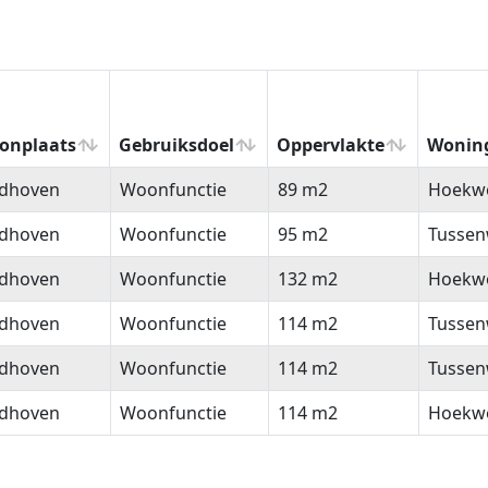
onplaats
Gebruiksdoel
Oppervlakte
Wonin
onplaats
Gebruiksdoel
Oppervlakte
Wonin
ndhoven
Woonfunctie
89 m2
Hoekw
ndhoven
Woonfunctie
95 m2
Tussen
ndhoven
Woonfunctie
132 m2
Hoekw
ndhoven
Woonfunctie
114 m2
Tussen
ndhoven
Woonfunctie
114 m2
Tussen
ndhoven
Woonfunctie
114 m2
Hoekw