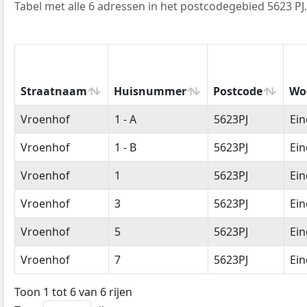
Tabel met alle 6 adressen in het postcodegebied 5623 PJ.
Straatnaam
Huisnummer
Postcode
Wo
Straatnaam
Huisnummer
Postcode
Wo
Vroenhof
1 - A
5623PJ
Ei
Vroenhof
1 - B
5623PJ
Ei
Vroenhof
1
5623PJ
Ei
Vroenhof
3
5623PJ
Ei
Vroenhof
5
5623PJ
Ei
Vroenhof
7
5623PJ
Ei
Toon 1 tot 6 van 6 rijen