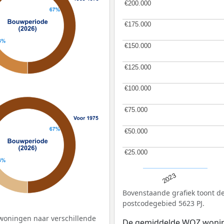
€200.000
€200.000
€175.000
€175.000
€150.000
€150.000
€125.000
€125.000
€100.000
€100.000
€75.000
€75.000
€50.000
€50.000
€25.000
€25.000
2023
Bovenstaande grafiek toont 
postcodegebied 5623 PJ.
woningen naar verschillende
De gemiddelde
WOZ
wonin