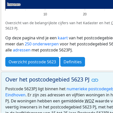
Inwoners
Inwoners
10
20
Overzicht van de belangrijkste cijfers van het Kadaster en het
5623 PJ.
Op deze pagina vind je een
kaart
van het postcodegebied
meer dan
250 onderwerpen
voor het postcodegebied 562
alle
adressen
met postcode 5623PJ.
Overzicht postcode 5623
Definities
Over het postcodegebied 5623 PJ
Postcode 5623PJ ligt binnen het
numerieke postcodegeb
Eindhoven
. Er zijn zes adressen en vijftien woningen i
PJ. De woningen hebben een gemiddelde
WOZ
waarde v
veertig inwoners in het postcodegebied 5623 PJ, met he
in de leeftijdsgroep van 15 tot 25 jaar. Postcode 5623PJ 