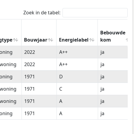
Zoek in de tabel:
Bebouwde
gtype
Bouwjaar
Energielabel
kom
gtype
Bouwjaar
Energielabel
Bebouwde
oning
2022
A++
ja
kom
woning
2022
A++
ja
oning
1971
D
ja
woning
1971
C
ja
woning
1971
A
ja
oning
1971
A
ja