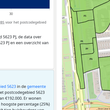
30
CBS
voor het postcodegebied
 5623 PJ, de data over
3 PJ en een overzicht van
ied 5623
in de
gemeente
n het postcodegebied 5623
an €192.000. Er wonen
t hoogste percentage (25%)
telt tien huishoudens van