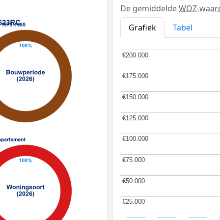
De gemiddelde
WOZ-waar
Grafiek
Tabel
€200.000
€200.000
€175.000
€175.000
€150.000
€150.000
€125.000
€125.000
€100.000
€100.000
€75.000
€75.000
€50.000
€50.000
€25.000
€25.000