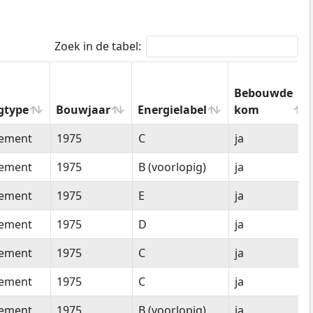
Zoek in de tabel:
Bebouwde
gtype
Bouwjaar
Energielabel
kom
gtype
Bouwjaar
Energielabel
Bebouwde
tement
1975
C
ja
kom
tement
1975
B (voorlopig)
ja
tement
1975
E
ja
tement
1975
D
ja
tement
1975
C
ja
tement
1975
C
ja
tement
1975
B (voorlopig)
ja