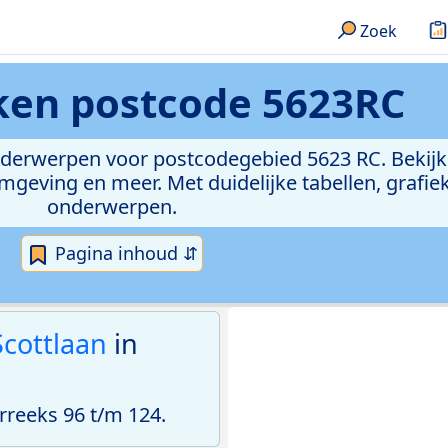
Zoek
eken
postcode 5623RC
onderwerpen voor postcodegebied 5623 RC. Bekijk
geving en meer. Met duidelijke tabellen, grafieke
onderwerpen.
Pagina inhoud ⇵
Scottlaan
in
reeks 96 t/m 124.