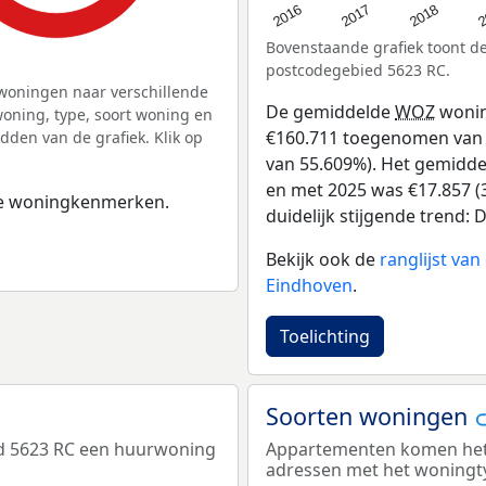
2
2016
2018
2017
Bovenstaande grafiek toont 
postcodegebied 5623 RC.
woningen naar verschillende
De gemiddelde
WOZ
wonin
ning, type, soort woning en
€160.711 toegenomen van €
dden van de grafiek. Klik op
van 55.609%). Het gemiddel
en met 2025 was €17.857 (3
 de woningkenmerken.
duidelijk stijgende trend: D
Bekijk ook de
ranglijst va
Eindhoven
.
Toelichting
Soorten woningen
ed 5623 RC een huurwoning
Appartementen komen het m
adressen met het woningt