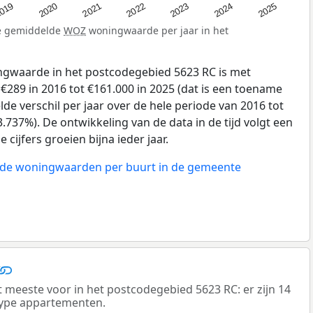
019
2024
2021
2023
2020
2025
2022
de gemiddelde
WOZ
woningwaarde per jaar in het
gwaarde in het postcodegebied 5623 RC is met
289 in 2016 tot €161.000 in 2025 (dat is een toename
de verschil per jaar over de hele periode van 2016 tot
.737%). De ontwikkeling van de data in de tijd volgt een
e cijfers groeien bijna ieder jaar.
n de woningwaarden per buurt in de gemeente
eeste voor in het postcodegebied 5623 RC: er zijn 14
ype appartementen.