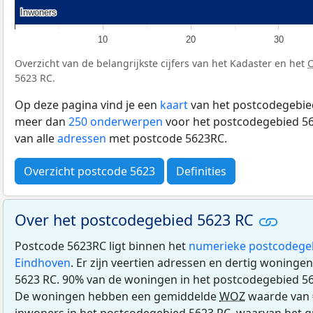
Inwoners
Inwoners
10
20
30
Overzicht van de belangrijkste cijfers van het Kadaster en het
5623 RC.
Op deze pagina vind je een
kaart
van het postcodegebied
meer dan
250 onderwerpen
voor het postcodegebied 56
van alle
adressen
met postcode 5623RC.
Overzicht postcode 5623
Definities
Over het postcodegebied 5623 RC
Postcode 5623RC ligt binnen het
numerieke postcodege
Eindhoven
. Er zijn veertien adressen en dertig woninge
5623 RC. 90% van de woningen in het postcodegebied 5
De woningen hebben een gemiddelde
WOZ
waarde van 
inwoners in het postcodegebied 5623 RC, waarvan het g