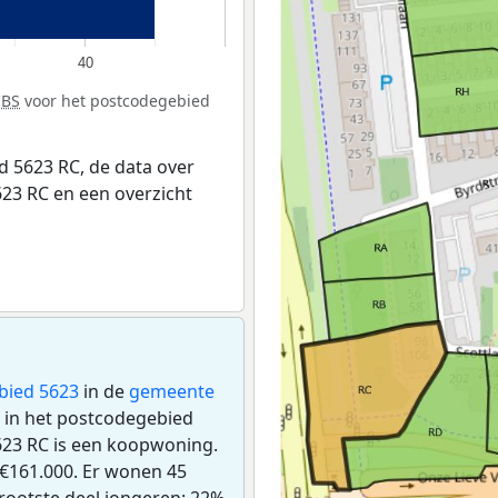
40
CBS
voor het postcodegebied
 5623 RC, de data over
23 RC en een overzicht
bied 5623
in de
gemeente
n in het postcodegebied
623 RC is een koopwoning.
€161.000. Er wonen 45
rootste deel jongeren: 22%