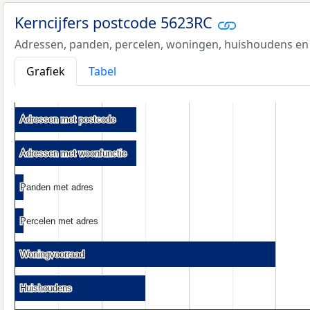
Kerncijfers postcode 5623RC
Adressen, panden, percelen, woningen, huishoudens en
Grafiek
Tabel
Adressen met postcode
Adressen met postcode
Adressen met woonfunctie
Adressen met woonfunctie
Panden met adres
Panden met adres
Percelen met adres
Percelen met adres
Woningvoorraad
Woningvoorraad
Huishoudens
Huishoudens