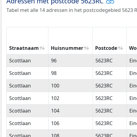
Adressen met postcode 5623RC
Tabel met alle 14 adressen in het postcodegebied 5623 R
Straatnaam
Huisnummer
Postcode
Wo
Straatnaam
Huisnummer
Postcode
Wo
Scottlaan
96
5623RC
Ei
Scottlaan
98
5623RC
Ei
Scottlaan
100
5623RC
Ei
Scottlaan
102
5623RC
Ei
Scottlaan
104
5623RC
Ei
Scottlaan
106
5623RC
Ei
Scottlaan
108
5623RC
Ei