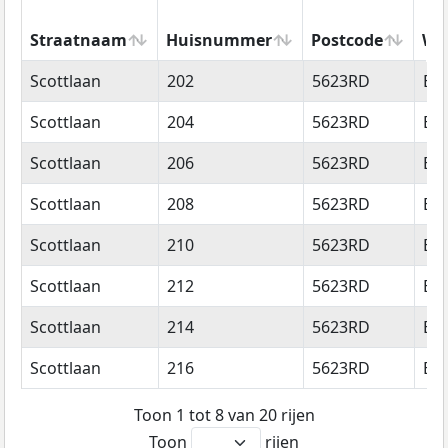
Straatnaam
Huisnummer
Postcode
Wo
Straatnaam
Huisnummer
Postcode
Wo
Scottlaan
202
5623RD
Ei
Scottlaan
204
5623RD
Ei
Scottlaan
206
5623RD
Ei
Scottlaan
208
5623RD
Ei
Scottlaan
210
5623RD
Ei
Scottlaan
212
5623RD
Ei
Scottlaan
214
5623RD
Ei
Scottlaan
216
5623RD
Ei
Toon 1 tot 8 van 20 rijen
Toon
rijen