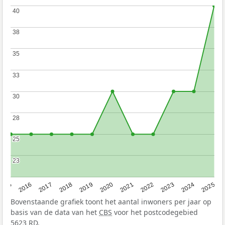
40
40
38
38
35
35
33
33
30
30
28
28
25
25
23
23
2015
2016
2017
2018
2019
2020
2021
2022
2023
2024
2025
Bovenstaande grafiek toont het aantal inwoners per jaar op
basis van de data van het
CBS
voor het postcodegebied
5623 RD.