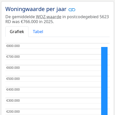
Woningwaarde per jaar
De gemiddelde
WOZ-waarde
in postcodegebied 5623
RD was €766.000 in 2025.
Grafiek
Tabel
€800.000
€800.000
€700.000
€700.000
€600.000
€600.000
€500.000
€500.000
€400.000
€400.000
€300.000
€300.000
€200.000
€200.000