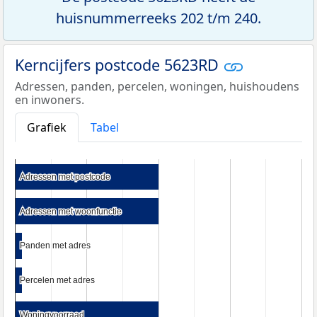
huisnummerreeks 202 t/m 240.
Kerncijfers postcode 5623RD
Adressen, panden, percelen, woningen, huishoudens
en inwoners.
Grafiek
Tabel
Adressen met postcode
Adressen met postcode
Adressen met woonfunctie
Adressen met woonfunctie
Panden met adres
Panden met adres
Percelen met adres
Percelen met adres
Woningvoorraad
Woningvoorraad