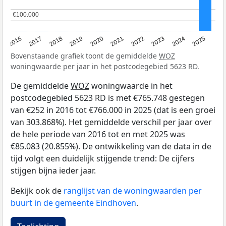
€100.000
€100.000
2016
2017
2018
2019
2020
2021
2022
2023
2024
2025
Bovenstaande grafiek toont de gemiddelde
WOZ
woningwaarde per jaar in het postcodegebied 5623 RD.
De gemiddelde
WOZ
woningwaarde in het
postcodegebied 5623 RD is met €765.748 gestegen
van €252 in 2016 tot €766.000 in 2025 (dat is een groei
van 303.868%). Het gemiddelde verschil per jaar over
de hele periode van 2016 tot en met 2025 was
€85.083 (20.855%). De ontwikkeling van de data in de
tijd volgt een duidelijk stijgende trend: De cijfers
stijgen bijna ieder jaar.
Bekijk ook de
ranglijst van de woningwaarden per
buurt in de gemeente Eindhoven
.