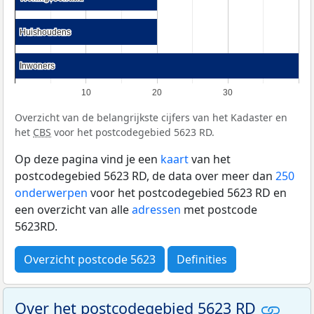
Huishoudens
Huishoudens
Inwoners
Inwoners
10
20
30
Overzicht van de belangrijkste cijfers van het Kadaster en
het
CBS
voor het postcodegebied 5623 RD.
Op deze pagina vind je een
kaart
van het
postcodegebied 5623 RD, de data over meer dan
250
onderwerpen
voor het postcodegebied 5623 RD en
een overzicht van alle
adressen
met postcode
5623RD.
Overzicht postcode 5623
Definities
Over het postcodegebied 5623 RD