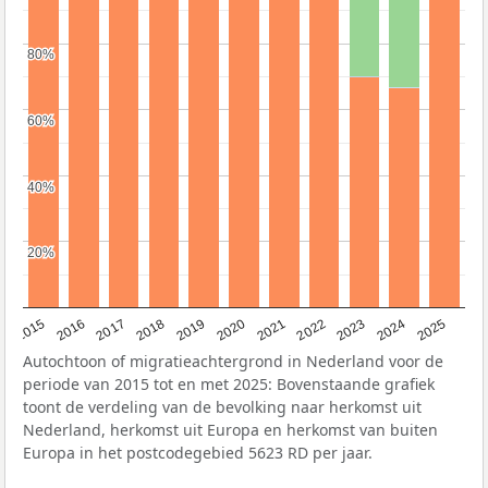
80%
80%
60%
60%
40%
40%
20%
20%
2019
2022
2017
2025
2020
2015
2023
2018
2021
2016
2024
Autochtoon of migratieachtergrond in Nederland voor de
periode van 2015 tot en met 2025: Bovenstaande grafiek
toont de verdeling van de bevolking naar herkomst uit
Nederland, herkomst uit Europa en herkomst van buiten
Europa in het postcodegebied 5623 RD per jaar.