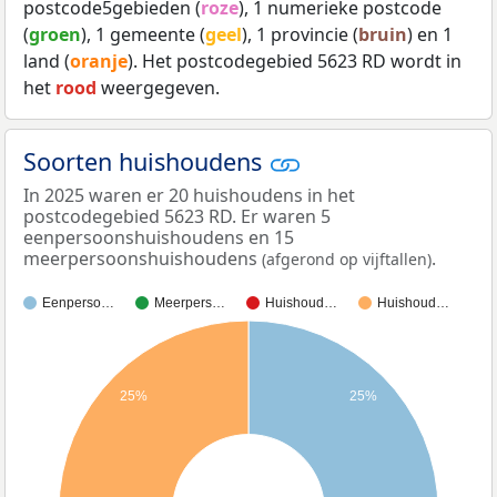
postcode5gebieden (
roze
), 1 numerieke postcode
(
groen
), 1 gemeente (
geel
), 1 provincie (
bruin
) en 1
land (
oranje
). Het postcodegebied 5623 RD wordt in
het
rood
weergegeven.
Soorten huishoudens
In 2025 waren er 20 huishoudens in het
postcodegebied 5623 RD. Er waren 5
eenpersoonshuishoudens en 15
meerpersoonshuishoudens
.
(afgerond op vijftallen)
Eenperso…
Meerpers…
Huishoud…
Huishoud…
25%
25%