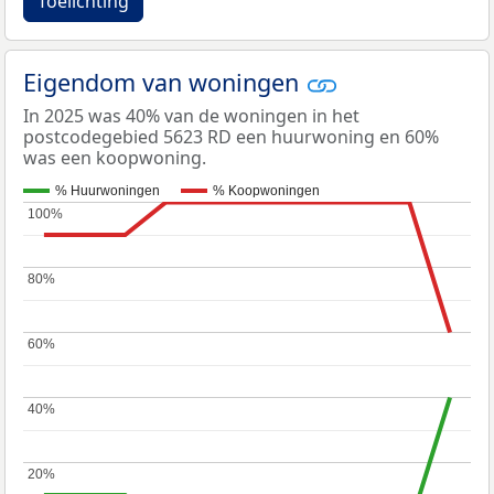
Toelichting
Eigendom van woningen
In 2025 was 40% van de woningen in het
postcodegebied 5623 RD een huurwoning en 60%
was een koopwoning.
% Huurwoningen
% Koopwoningen
100%
100%
80%
80%
60%
60%
40%
40%
20%
20%