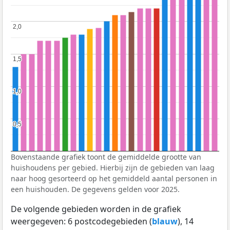
2,0
2,0
1,5
1,5
1,0
1,0
0,5
0,5
Bovenstaande grafiek toont de gemiddelde grootte van
huishoudens per gebied. Hierbij zijn de gebieden van laag
naar hoog gesorteerd op het gemiddeld aantal personen in
een huishouden. De gegevens gelden voor 2025.
De volgende gebieden worden in de grafiek
weergegeven: 6 postcodegebieden (
blauw
), 14