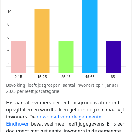
10
10
8
8
6
6
4
4
2
2
0-15
15-25
25-45
45-65
65+
Bevolking, leeftijdsgroepen: aantal inwoners op 1 januari
2025 per leeftijdscategorie.
Het aantal inwoners per leeftijdsgroep is afgerond
op vijftallen en wordt alleen getoond bij minimaal vijf
inwoners. De
download voor de gemeente
Eindhoven
bevat veel meer leeftijdgegevens: Er is een
document met het aantal inwoners in de gemeente