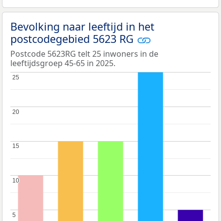
Bevolking naar leeftijd in het
postcodegebied 5623 RG
Postcode 5623RG telt 25 inwoners in de
leeftijdsgroep 45-65 in 2025.
25
25
20
20
15
15
10
10
5
5