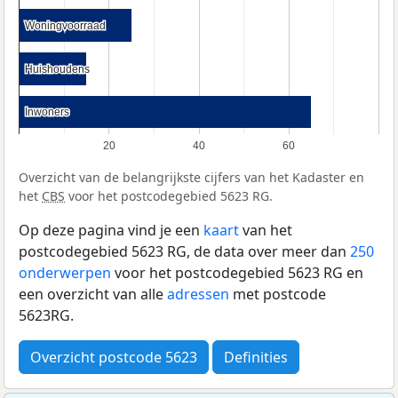
Woningvoorraad
Woningvoorraad
Huishoudens
Huishoudens
Inwoners
Inwoners
20
40
60
Overzicht van de belangrijkste cijfers van het Kadaster en
het
CBS
voor het postcodegebied 5623 RG.
Op deze pagina vind je een
kaart
van het
postcodegebied 5623 RG, de data over meer dan
250
onderwerpen
voor het postcodegebied 5623 RG en
een overzicht van alle
adressen
met postcode
5623RG.
Overzicht postcode 5623
Definities