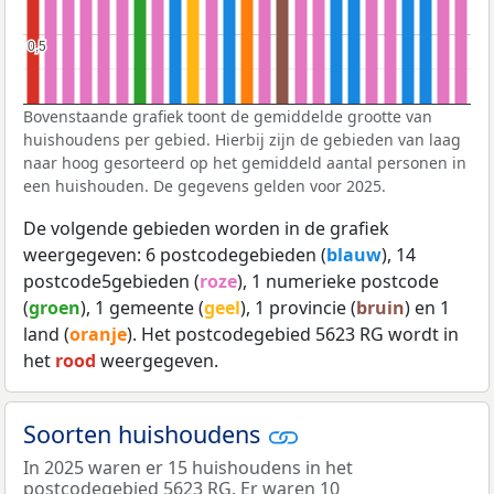
0,5
0,5
Bovenstaande grafiek toont de gemiddelde grootte van
huishoudens per gebied. Hierbij zijn de gebieden van laag
naar hoog gesorteerd op het gemiddeld aantal personen in
een huishouden. De gegevens gelden voor 2025.
De volgende gebieden worden in de grafiek
weergegeven: 6 postcodegebieden (
blauw
), 14
postcode5gebieden (
roze
), 1 numerieke postcode
(
groen
), 1 gemeente (
geel
), 1 provincie (
bruin
) en 1
land (
oranje
). Het postcodegebied 5623 RG wordt in
het
rood
weergegeven.
Soorten huishoudens
In 2025 waren er 15 huishoudens in het
postcodegebied 5623 RG. Er waren 10