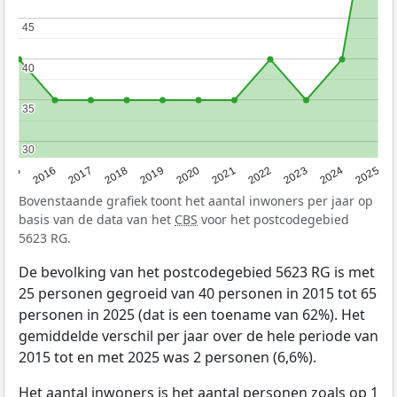
45
45
40
40
35
35
30
30
2015
2016
2017
2018
2019
2020
2021
2022
2023
2024
2025
Bovenstaande grafiek toont het aantal inwoners per jaar op
basis van de data van het
CBS
voor het postcodegebied
5623 RG.
De bevolking van het postcodegebied 5623 RG is met
25 personen gegroeid van 40 personen in 2015 tot 65
personen in 2025 (dat is een toename van 62%). Het
gemiddelde verschil per jaar over de hele periode van
2015 tot en met 2025 was 2 personen (6,6%).
Het aantal inwoners is het aantal personen zoals op 1