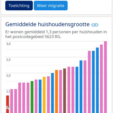
Toelichting
Meer migratie
Gemiddelde huishoudensgrootte
Er wonen gemiddeld 1,3 personen per huishouden in
het postcodegebied 5623 RG.
3,0
3,0
2,5
2,5
2,0
2,0
1,5
1,5
1,0
1,0