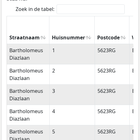
Zoek in de tabel:
Straatnaam
Huisnummer
Postcode
Wo
Straatnaam
Huisnummer
Postcode
Wo
Bartholomeus
1
5623RG
Ei
Diazlaan
Bartholomeus
2
5623RG
Ei
Diazlaan
Bartholomeus
3
5623RG
Ei
Diazlaan
Bartholomeus
4
5623RG
Ei
Diazlaan
Bartholomeus
5
5623RG
Ei
Diazlaan