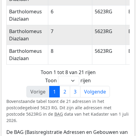
Bartholomeus
6
5623RG
Ei
Diazlaan
Bartholomeus
7
5623RG
Ei
Diazlaan
Bartholomeus
8
5623RG
Ei
Diazlaan
Toon 1 tot 8 van 21 rijen
Toon
rijen
Vorige
1
2
3
Volgende
Bovenstaande tabel toont de 21 adressen in het
postcodegebied 5623 RG. Dit zijn alle adressen met
postcode 5623RG in de
BAG
data van het Kadaster van 1 juli
2026.
De BAG (Basisregistratie Adressen en Gebouwen van