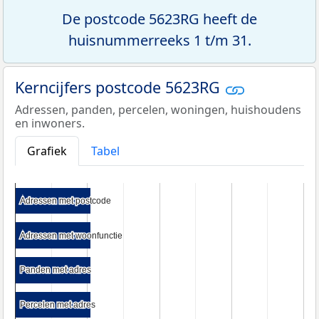
De postcode 5623RG heeft de
huisnummerreeks 1 t/m 31.
Kerncijfers postcode 5623RG
Adressen, panden, percelen, woningen, huishoudens
en inwoners.
Grafiek
Tabel
Adressen met postcode
Adressen met postcode
Adressen met woonfunctie
Adressen met woonfunctie
Panden met adres
Panden met adres
Percelen met adres
Percelen met adres