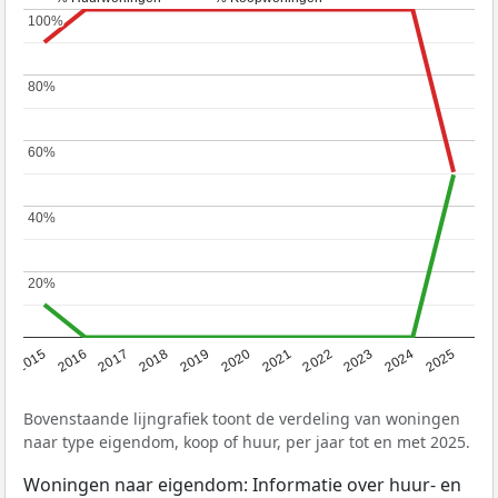
100%
100%
80%
80%
60%
60%
40%
40%
20%
20%
2019
2022
2025
2017
2020
2023
2015
2018
2021
2024
2016
Bovenstaande lijngrafiek toont de verdeling van woningen
naar type eigendom, koop of huur, per jaar tot en met 2025.
Woningen naar eigendom: Informatie over huur- en