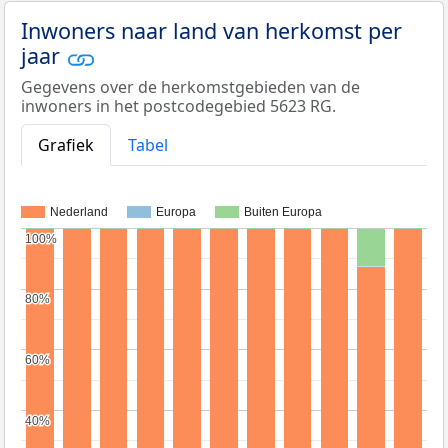
Inwoners naar land van herkomst per
jaar
Gegevens over de herkomstgebieden van de
inwoners in het postcodegebied 5623 RG.
Grafiek
Tabel
Nederland
Europa
Buiten Europa
100%
100%
80%
80%
60%
60%
40%
40%