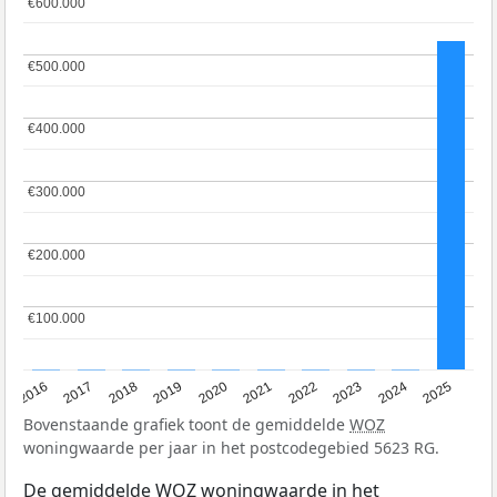
€600.000
€600.000
€500.000
€500.000
€400.000
€400.000
€300.000
€300.000
€200.000
€200.000
€100.000
€100.000
2016
2017
2018
2019
2020
2021
2022
2023
2024
2025
Bovenstaande grafiek toont de gemiddelde
WOZ
woningwaarde per jaar in het postcodegebied 5623 RG.
De gemiddelde
WOZ
woningwaarde in het