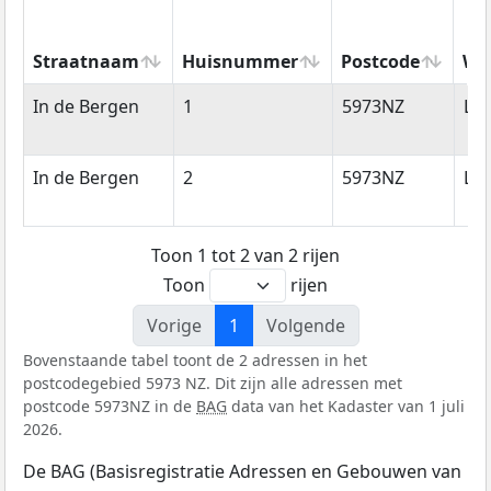
Straatnaam
Huisnummer
Postcode
Wo
Straatnaam
Huisnummer
Postcode
Wo
In de Bergen
1
5973NZ
Lo
In de Bergen
2
5973NZ
Lo
Toon 1 tot 2 van 2 rijen
Toon
rijen
Vorige
1
Volgende
Bovenstaande tabel toont de 2 adressen in het
postcodegebied 5973 NZ. Dit zijn alle adressen met
postcode 5973NZ in de
BAG
data van het Kadaster van 1 juli
2026.
De BAG (Basisregistratie Adressen en Gebouwen van