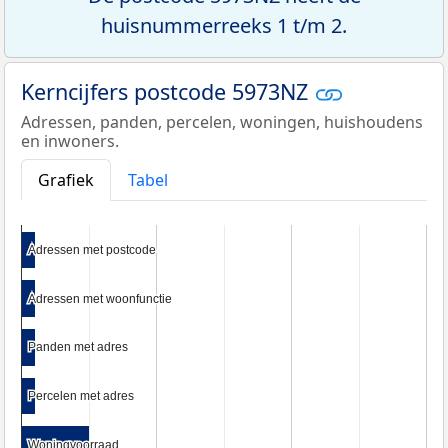
huisnummerreeks 1 t/m 2.
Kerncijfers postcode 5973NZ
Adressen, panden, percelen, woningen, huishoudens
en inwoners.
Grafiek
Tabel
Adressen met postcode
Adressen met postcode
Adressen met woonfunctie
Adressen met woonfunctie
Panden met adres
Panden met adres
Percelen met adres
Percelen met adres
Woningvoorraad
Woningvoorraad