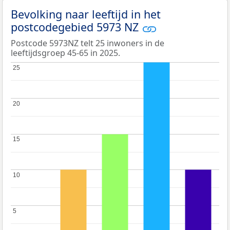
Bevolking naar leeftijd in het
postcodegebied 5973 NZ
Postcode 5973NZ telt 25 inwoners in de
leeftijdsgroep 45-65 in 2025.
25
25
20
20
15
15
10
10
5
5