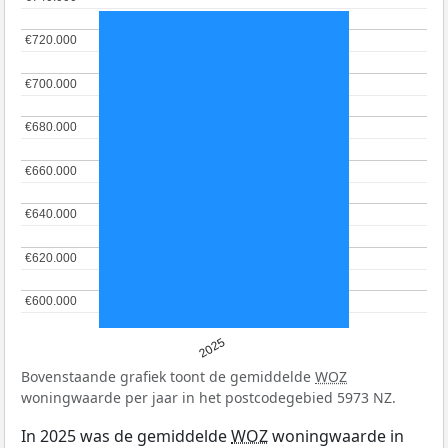
€720.000
€720.000
€700.000
€700.000
€680.000
€680.000
€660.000
€660.000
€640.000
€640.000
€620.000
€620.000
€600.000
€600.000
2025
Bovenstaande grafiek toont de gemiddelde
WOZ
woningwaarde per jaar in het postcodegebied 5973 NZ.
In 2025 was de gemiddelde
WOZ
woningwaarde in