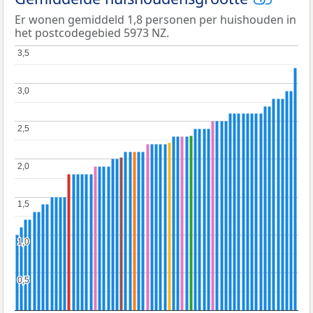
Er wonen gemiddeld 1,8 personen per huishouden in
het postcodegebied 5973 NZ.
3,5
3,5
3,0
3,0
2,5
2,5
2,0
2,0
1,5
1,5
1,0
1,0
0,5
0,5