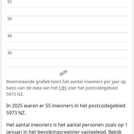
52
52
50
50
48
48
46
46
2025
Bovenstaande grafiek toont het aantal inwoners per jaar op
basis van de data van het
CBS
voor het postcodegebied
5973 NZ.
In 2025 waren er 55 inwoners in het postcodegebied
5973 NZ.
Het aantal inwoners is het aantal personen zoals op 1
januari in het bevolkingsregister vastgelegd. Bekijk