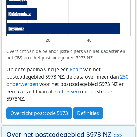
Huishoudens
Huishoudens
Inwoners
Inwoners
20
40
Overzicht van de belangrijkste cijfers van het Kadaster en
het
CBS
voor het postcodegebied 5973 NZ.
Op deze pagina vind je een
kaart
van het
postcodegebied 5973 NZ, de data over meer dan
250
onderwerpen
voor het postcodegebied 5973 NZ en
een overzicht van alle
adressen
met postcode
5973NZ.
Overzicht postcode 5973
Definities
Over het postcodegebied 5973 NZ