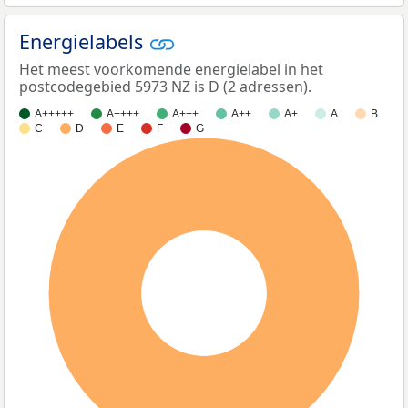
Energielabels
Het meest voorkomende energielabel in het
postcodegebied 5973 NZ is D (2 adressen).
A+++++
A++++
A+++
A++
A+
A
B
C
D
E
F
G
100%