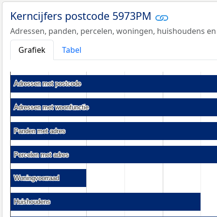
Kerncijfers postcode 5973PM
Adressen, panden, percelen, woningen, huishoudens en
Grafiek
Tabel
Adressen met postcode
Adressen met postcode
Adressen met woonfunctie
Adressen met woonfunctie
Panden met adres
Panden met adres
Percelen met adres
Percelen met adres
Woningvoorraad
Woningvoorraad
Huishoudens
Huishoudens