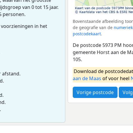
jdsgroep van 0 tot 15 jaar.
5 personen.
Bovenstaande afbeelding toon
 voorzieningen in het
de geografie van de
numeriek
postcodekaart
.
De postcode 5973 PM hoort
gemeente Horst aan de Ma
.
105.
Download de postcodedat
r afstand.
aan de Maas
of voor heel
d.
Vorige postcode
Volg
d.
nd.
.