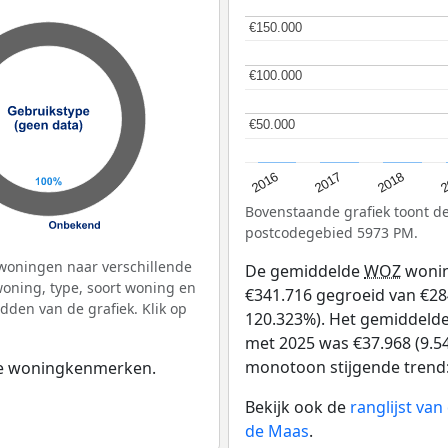
€150.000
€150.000
€100.000
€100.000
€50.000
€50.000
2
2016
2018
2017
Bovenstaande grafiek toont 
postcodegebied 5973 PM.
woningen naar verschillende
De gemiddelde
WOZ
wonin
ning, type, soort woning en
€341.716 gegroeid van €284
dden van de grafiek. Klik op
120.323%). Het gemiddelde 
met 2025 was €37.968 (9.54
monotoon stijgende trend: D
 de woningkenmerken.
Bekijk ook de
ranglijst va
de Maas
.