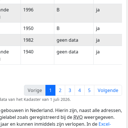
ande
1996
B
ja
g
1950
B
ja
1982
geen data
ja
ande
1940
geen data
ja
g
Vorige
1
2
3
4
5
Volgende
ata van het Kadaster van 1 juli 2026.
gebouwen in Nederland. Hierin zijn, naast alle adressen,
gielabel zoals geregistreerd bij de
RVO
weergegeven.
0 jaar en kunnen inmiddels zijn verlopen. In de
Excel-