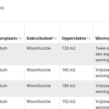
PM.
onplaats
Gebruiksdoel
Oppervlakte
Wonin
onplaats
Gebruiksdoel
Oppervlakte
Wonin
ttum
Woonfunctie
133 m2
Twee-o
één-ka
wonin
ttum
Woonfunctie
165 m2
Vrijsta
wonin
ttum
Woonfunctie
189 m2
Vrijsta
wonin
ttum
Woonfunctie
152 m2
Vrijsta
wonin