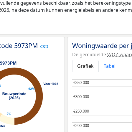
nvullende gegevens beschikbaar, zoals het berekeningstyp
i 2026, na deze datum kunnen energielabels en andere kenme
tcode 5973PM
Woningwaarde per 
De gemiddelde
WOZ-waar
Grafiek
Tabel
€350.000
€350.000
€300.000
€300.000
€250.000
€250.000
€200.000
€200.000