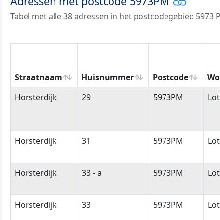
Adressen met postcode 5973PM
Tabel met alle 38 adressen in het postcodegebied 5973 
Straatnaam
Huisnummer
Postcode
Wo
Straatnaam
Huisnummer
Postcode
Wo
Horsterdijk
29
5973PM
Lo
Horsterdijk
31
5973PM
Lo
Horsterdijk
33 - a
5973PM
Lo
Horsterdijk
33
5973PM
Lo