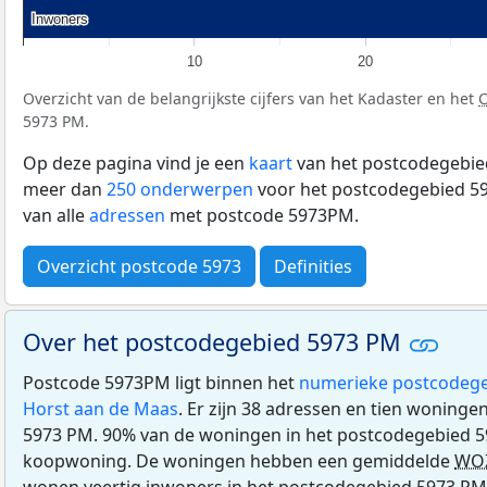
Inwoners
Inwoners
10
20
Overzicht van de belangrijkste cijfers van het Kadaster en het
5973 PM.
Op deze pagina vind je een
kaart
van het postcodegebie
meer dan
250 onderwerpen
voor het postcodegebied 59
van alle
adressen
met postcode 5973PM.
Overzicht postcode 5973
Definities
Over het postcodegebied 5973 PM
Postcode 5973PM ligt binnen het
numerieke postcodege
Horst aan de Maas
. Er zijn 38 adressen en tien woninge
5973 PM. 90% van de woningen in het postcodegebied 5
koopwoning. De woningen hebben een gemiddelde
WO
wonen veertig inwoners in het postcodegebied 5973 PM