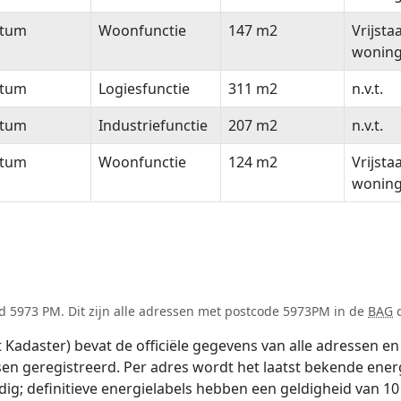
ttum
Woonfunctie
147 m2
Vrijsta
wonin
ttum
Logiesfunctie
311 m2
n.v.t.
ttum
Industriefunctie
207 m2
n.v.t.
ttum
Woonfunctie
124 m2
Vrijsta
wonin
d 5973 PM. Dit zijn alle adressen met postcode 5973PM in de
BAG
d
adaster) bevat de officiële gegevens van alle adressen en 
tsen geregistreerd. Per adres wordt het laatst bekende ener
ldig; definitieve energielabels hebben een geldigheid van 1