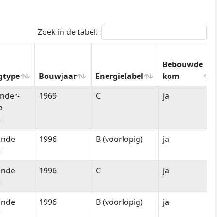
Zoek in de tabel:
Bebouwde
gtype
Bouwjaar
Energielabel
kom
gtype
Bouwjaar
Energielabel
Bebouwde
nder-
1969
C
ja
kom
p
g
ande
1996
B (voorlopig)
ja
g
ande
1996
C
ja
g
ande
1996
B (voorlopig)
ja
g