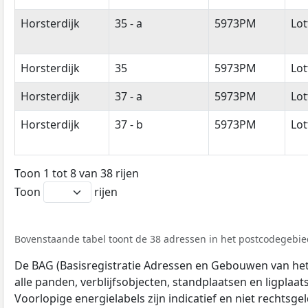
Horsterdijk
35 - a
5973PM
Lo
Horsterdijk
35
5973PM
Lo
Horsterdijk
37 - a
5973PM
Lo
Horsterdijk
37 - b
5973PM
Lo
Toon 1 tot 8 van 38 rijen
Toon
rijen
Bovenstaande tabel toont de 38 adressen in het postcodegebie
De BAG (Basisregistratie Adressen en Gebouwen van het K
alle panden, verblijfsobjecten, standplaatsen en ligplaa
Voorlopige energielabels zijn indicatief en niet rechtsge