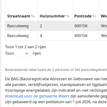
Straatnaam
Huisnummer
Postcode
Wo
Straatnaam
Huisnummer
Postcode
Wo
Basculeweg
2
6001SK
We
Basculeweg
4
6001SK
We
Toon 1 tot 2 van 2 rijen
Toon
rijen
Bovenstaande tabel toont de 2 adressen in het postcodegebied 
De BAG (Basisregistratie Adressen en Gebouwen van het K
alle panden, verblijfsobjecten, standplaatsen en ligplaa
Voorlopige energielabels zijn indicatief en niet rechtsge
download voor de gemeente Weert
zijn aanvullende ge
zijn gebaseerd op een peildatum van 1 juli 2026, na dez