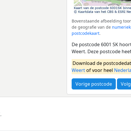
Bovenstaande afbeelding toon
de geografie van de
numeriek
postcodekaart
.
De postcode 6001 SK hoort 
Weert. Deze postcode hee
Download de postcodedat
Weert
of voor heel
Nederl
Vorige postcode
Volg
.