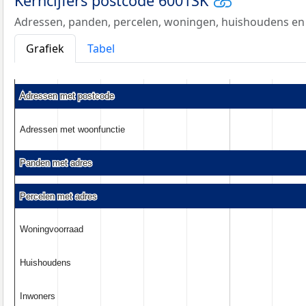
Kerncijfers postcode 6001SK
Adressen, panden, percelen, woningen, huishoudens en
Grafiek
Tabel
Adressen met postcode
Adressen met postcode
Adressen met woonfunctie
Adressen met woonfunctie
Panden met adres
Panden met adres
Percelen met adres
Percelen met adres
Woningvoorraad
Woningvoorraad
Huishoudens
Huishoudens
Inwoners
Inwoners