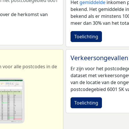
n het postcodegebied 6001
Het
gemiddelde
inkomen pe
bekend. Het gemiddelde in
 over de herkomst van
bekend als er minstens 1
meer dan 30% van het tota
Toelichting
Verkeersongevallen
voor alle postcodes in de
Er zijn voor het postcode
dataset met verkeersongev
van de locatie van de onge
postcodegebied 6001 SK va
Toelichting