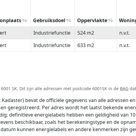
onplaats
Gebruiksdoel
Oppervlakte
Wonin
onplaats
Gebruiksdoel
Oppervlakte
Wonin
ert
Industriefunctie
524 m2
n.v.t.
ert
Industriefunctie
633 m2
n.v.t.
6001 SK. Dit zijn alle adressen met postcode 6001SK in de
BAG
dat
adaster) bevat de officiële gegevens van alle adressen en 
tsen geregistreerd. Per adres wordt het laatst bekende ener
ldig; definitieve energielabels hebben een geldigheid van 1
gevens beschikbaar, zoals het berekeningstype en de opnam
e datum kunnen energielabels en andere kenmerken zijn gew