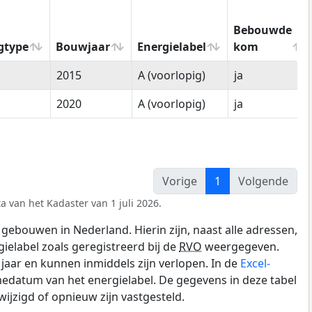
Bebouwde
gtype
Bouwjaar
Energielabel
kom
gtype
Bouwjaar
Energielabel
Bebouwde
2015
A (voorlopig)
ja
kom
2020
A (voorlopig)
ja
Vorige
1
Volgende
a van het Kadaster van 1 juli 2026.
gebouwen in Nederland. Hierin zijn, naast alle adressen,
gielabel zoals geregistreerd bij de
RVO
weergegeven.
0 jaar en kunnen inmiddels zijn verlopen. In de
Excel-
edatum van het energielabel. De gegevens in deze tabel
ijzigd of opnieuw zijn vastgesteld.