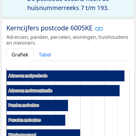
huisnummerreeks 7 t/m 193.
Kerncijfers postcode 6005KE
Adressen, panden, percelen, woningen, huishoudens
en inwoners.
Grafiek
Tabel
Adressen met postcode
Adressen met postcode
Adressen met woonfunctie
Adressen met woonfunctie
Panden met adres
Panden met adres
Percelen met adres
Percelen met adres
Woningvoorraad
Woningvoorraad