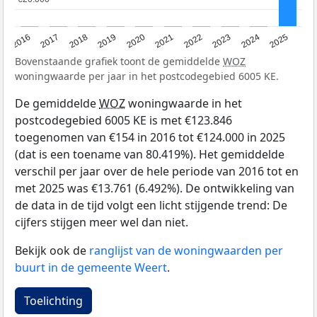
2016
2017
2018
2019
2020
2021
2022
2023
2024
2025
Bovenstaande grafiek toont de gemiddelde
WOZ
woningwaarde per jaar in het postcodegebied 6005 KE.
De gemiddelde
WOZ
woningwaarde in het
postcodegebied 6005 KE is met €123.846
toegenomen van €154 in 2016 tot €124.000 in 2025
(dat is een toename van 80.419%). Het gemiddelde
verschil per jaar over de hele periode van 2016 tot en
met 2025 was €13.761 (6.492%). De ontwikkeling van
de data in de tijd volgt een licht stijgende trend: De
cijfers stijgen meer wel dan niet.
Bekijk ook de
ranglijst van de woningwaarden per
buurt in de gemeente Weert
.
Toelichting