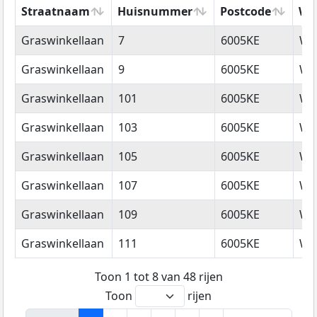
Straatnaam
Huisnummer
Postcode
Wo
Straatnaam
Huisnummer
Postcode
Wo
Graswinkellaan
7
6005KE
We
Graswinkellaan
9
6005KE
We
Graswinkellaan
101
6005KE
We
Graswinkellaan
103
6005KE
We
Graswinkellaan
105
6005KE
We
Graswinkellaan
107
6005KE
We
Graswinkellaan
109
6005KE
We
Graswinkellaan
111
6005KE
We
Toon 1 tot 8 van 48 rijen
Toon
rijen