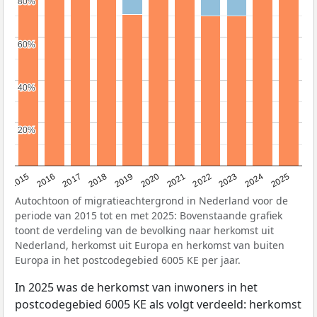
80%
80%
60%
60%
40%
40%
20%
20%
2019
2022
2017
2025
2020
2015
2023
2018
2021
2016
2024
Autochtoon of migratieachtergrond in Nederland voor de
periode van 2015 tot en met 2025: Bovenstaande grafiek
toont de verdeling van de bevolking naar herkomst uit
Nederland, herkomst uit Europa en herkomst van buiten
Europa in het postcodegebied 6005 KE per jaar.
In 2025 was de herkomst van inwoners in het
postcodegebied 6005 KE als volgt verdeeld: herkomst