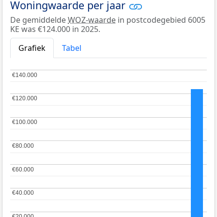
Woningwaarde per jaar
De gemiddelde
WOZ-waarde
in postcodegebied 6005
KE was €124.000 in 2025.
Grafiek
Tabel
€140.000
€140.000
€120.000
€120.000
€100.000
€100.000
€80.000
€80.000
€60.000
€60.000
€40.000
€40.000
€20.000
€20.000