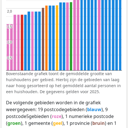
2,0
2,0
1,5
1,5
1,0
1,0
0,5
0,5
Bovenstaande grafiek toont de gemiddelde grootte van
huishoudens per gebied. Hierbij zijn de gebieden van laag
naar hoog gesorteerd op het gemiddeld aantal personen in
een huishouden. De gegevens gelden voor 2025.
De volgende gebieden worden in de grafiek
weergegeven: 19 postcodegebieden (
blauw
), 9
postcode5gebieden (
roze
), 1 numerieke postcode
(
groen
), 1 gemeente (
geel
), 1 provincie (
bruin
) en 1