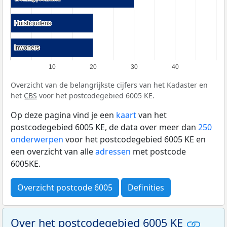
Huishoudens
Huishoudens
Inwoners
Inwoners
10
20
30
40
Overzicht van de belangrijkste cijfers van het Kadaster en
het
CBS
voor het postcodegebied 6005 KE.
Op deze pagina vind je een
kaart
van het
postcodegebied 6005 KE, de data over meer dan
250
onderwerpen
voor het postcodegebied 6005 KE en
een overzicht van alle
adressen
met postcode
6005KE.
Overzicht postcode 6005
Definities
Over het postcodegebied 6005 KE