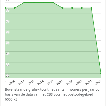
80
80
70
70
60
60
50
50
40
40
30
30
20
20
2015
2016
2017
2018
2019
2020
2021
2022
2023
2024
2025
Bovenstaande grafiek toont het aantal inwoners per jaar op
basis van de data van het
CBS
voor het postcodegebied
6005 KE.