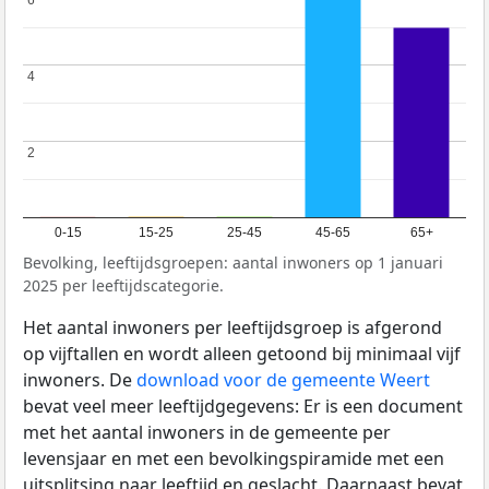
6
6
4
4
2
2
0-15
15-25
25-45
45-65
65+
Bevolking, leeftijdsgroepen: aantal inwoners op 1 januari
2025 per leeftijdscategorie.
Het aantal inwoners per leeftijdsgroep is afgerond
op vijftallen en wordt alleen getoond bij minimaal vijf
inwoners. De
download voor de gemeente Weert
bevat veel meer leeftijdgegevens: Er is een document
met het aantal inwoners in de gemeente per
levensjaar en met een bevolkingspiramide met een
uitsplitsing naar leeftijd en geslacht. Daarnaast bevat