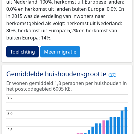
uit Nederland: 100%, herkomst uit Europese landen:
0,0% en herkomst uit landen buiten Europa: 0,0% En
in 2015 was de verdeling van inwoners naar
herkomstgebied als volgt: herkomst uit Nederland:
80%, herkomst uit Europa: 6,2% en herkomst van
buiten Europa: 14%.
Toelichting
Meer migratie
Gemiddelde huishoudensgrootte
Er wonen gemiddeld 1,8 personen per huishouden in
het postcodegebied 6005 KE.
3,5
3,5
3,0
3,0
2,5
2,5