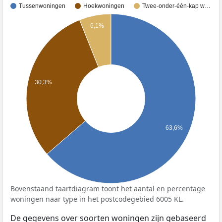
Tussenwoningen
Hoekwoningen
Twee-onder-één-kap w…
6,1%
30,3%
63,6%
Bovenstaand taartdiagram toont het aantal en percentage
woningen naar type in het postcodegebied 6005 KL.
De gegevens over soorten woningen zijn gebaseerd