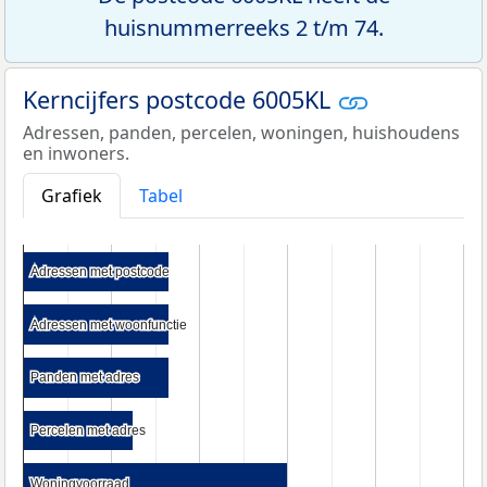
huisnummerreeks 2 t/m 74.
Kerncijfers postcode 6005KL
Adressen, panden, percelen, woningen, huishoudens
en inwoners.
Grafiek
Tabel
Adressen met postcode
Adressen met postcode
Adressen met woonfunctie
Adressen met woonfunctie
Panden met adres
Panden met adres
Percelen met adres
Percelen met adres
Woningvoorraad
Woningvoorraad