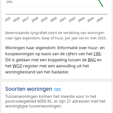
20%
20%
2019
2022
2025
2017
2020
2023
2015
2018
2021
2024
2016
Bovenstaande lijngrafiek toont de verdeling van woningen
naar type eigendom, koop of huur, per jaar tot en met 2025.
Woningen naar eigendom: Informatie over huur- en
koopwoningen op basis van de cijfers van het
CBS
.
Dit is gedaan met een koppeling tussen de
BAG
en
het
WOZ
-register met een aanvulling uit het
woningbestand van het Kadaster.
Soorten woningen
Tussenwoningen komen het meeste voor in het
postcodegebied 6005 KL: er zijn 21 adressen met het
woningtype tussenwoningen.