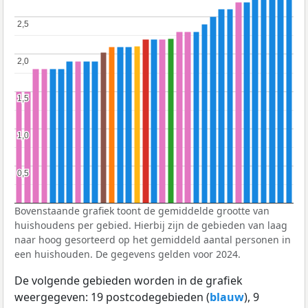
2,5
2,5
2,0
2,0
1,5
1,5
1,0
1,0
0,5
0,5
Bovenstaande grafiek toont de gemiddelde grootte van
huishoudens per gebied. Hierbij zijn de gebieden van laag
naar hoog gesorteerd op het gemiddeld aantal personen in
een huishouden. De gegevens gelden voor 2024.
De volgende gebieden worden in de grafiek
weergegeven: 19 postcodegebieden (
blauw
), 9