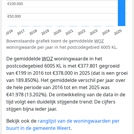
€100.000
€100.000
€50.000
€50.000
2016
2017
2018
2019
2020
2021
2022
2023
2024
2025
Bovenstaande grafiek toont de gemiddelde
WOZ
woningwaarde per jaar in het postcodegebied 6005 KL.
De gemiddelde
WOZ
woningwaarde in het
postcodegebied 6005 KL is met €377.801 gegroeid
van €199 in 2016 tot €378.000 in 2025 (dat is een groei
van 189.850%). Het gemiddelde verschil per jaar over
de hele periode van 2016 tot en met 2025 was
€41.978 (13.202%). De ontwikkeling van de data in de
tijd volgt een duidelijk stijgende trend: De cijfers
stijgen bijna ieder jaar.
Bekijk ook de
ranglijst van de woningwaarden per
buurt in de gemeente Weert
.