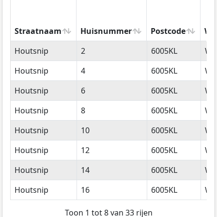
Straatnaam
Huisnummer
Postcode
Wo
Straatnaam
Huisnummer
Postcode
Wo
Houtsnip
2
6005KL
We
Houtsnip
4
6005KL
We
Houtsnip
6
6005KL
We
Houtsnip
8
6005KL
We
Houtsnip
10
6005KL
We
Houtsnip
12
6005KL
We
Houtsnip
14
6005KL
We
Houtsnip
16
6005KL
We
Toon 1 tot 8 van 33 rijen