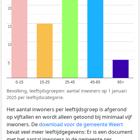
20
20
15
15
10
10
5
5
0-15
15-25
25-45
45-65
65+
Bevolking, leeftijdsgroepen: aantal inwoners op 1 januari
2025 per leeftijdscategorie.
Het aantal inwoners per leeftijdsgroep is afgerond
op vijftallen en wordt alleen getoond bij minimaal vijf
inwoners. De
download voor de gemeente Weert
bevat veel meer leeftijdgegevens: Er is een document
met het aantal inwoners in de gemeente per