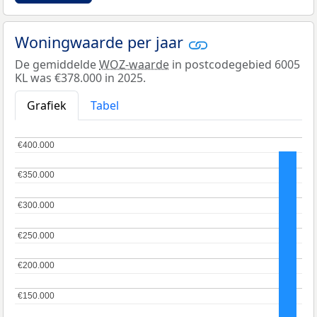
Woningwaarde per jaar
De gemiddelde
WOZ-waarde
in postcodegebied 6005
KL was €378.000 in 2025.
Grafiek
Tabel
€400.000
€400.000
€350.000
€350.000
€300.000
€300.000
€250.000
€250.000
€200.000
€200.000
€150.000
€150.000