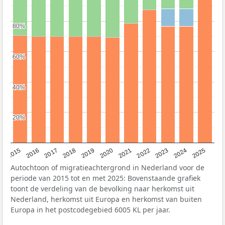
80%
80%
60%
60%
40%
40%
20%
20%
2019
2022
2017
2025
2020
2015
2023
2018
2021
2016
2024
Autochtoon of migratieachtergrond in Nederland voor de
periode van 2015 tot en met 2025: Bovenstaande grafiek
toont de verdeling van de bevolking naar herkomst uit
Nederland, herkomst uit Europa en herkomst van buiten
Europa in het postcodegebied 6005 KL per jaar.