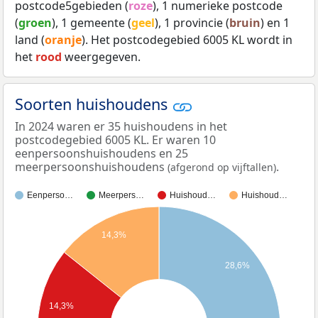
postcode5gebieden (
roze
), 1 numerieke postcode
(
groen
), 1 gemeente (
geel
), 1 provincie (
bruin
) en 1
land (
oranje
). Het postcodegebied 6005 KL wordt in
het
rood
weergegeven.
Soorten huishoudens
In 2024 waren er 35 huishoudens in het
postcodegebied 6005 KL. Er waren 10
eenpersoonshuishoudens en 25
meerpersoonshuishoudens
.
(afgerond op vijftallen)
Eenperso…
Meerpers…
Huishoud…
Huishoud…
14,3%
28,6%
14,3%