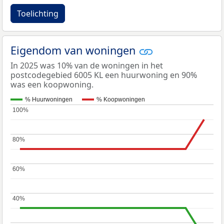
Toelichting
Eigendom van woningen
In 2025 was 10% van de woningen in het
postcodegebied 6005 KL een huurwoning en 90%
was een koopwoning.
% Huurwoningen
% Koopwoningen
100%
100%
80%
80%
60%
60%
40%
40%