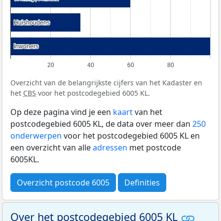
Huishoudens
Huishoudens
Inwoners
Inwoners
20
40
60
80
Overzicht van de belangrijkste cijfers van het Kadaster en
het
CBS
voor het postcodegebied 6005 KL.
Op deze pagina vind je een
kaart
van het
postcodegebied 6005 KL, de data over meer dan
250
onderwerpen
voor het postcodegebied 6005 KL en
een overzicht van alle
adressen
met postcode
6005KL.
Overzicht postcode 6005
Definities
Over het postcodegebied 6005 KL