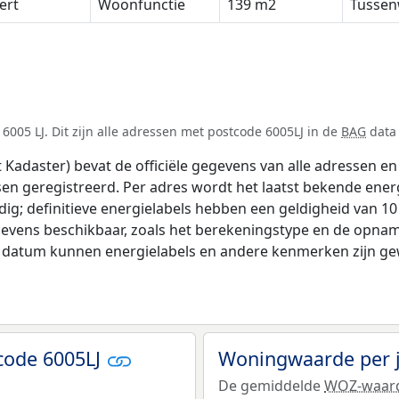
ert
Woonfunctie
139 m2
Tussen
005 LJ. Dit zijn alle adressen met postcode 6005LJ in de
BAG
data 
adaster) bevat de officiële gegevens van alle adressen en 
tsen geregistreerd. Per adres wordt het laatst bekende ener
ldig; definitieve energielabels hebben een geldigheid van 1
gevens beschikbaar, zoals het berekeningstype en de opnam
e datum kunnen energielabels en andere kenmerken zijn gew
code 6005LJ
Woningwaarde per 
De gemiddelde
WOZ-waar