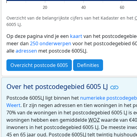
20
40
60
Overzicht van de belangrijkste cijfers van het Kadaster en het
6005 LJ.
Op deze pagina vind je een
kaart
van het postcodegebied
meer dan
250 onderwerpen
voor het postcodegebied 600
alle
adressen
met postcode 6005LJ.
Overzicht postcode 6005
Definities
Over het postcodegebied 6005 LJ
Postcode 6005LJ ligt binnen het
numerieke postcodegeb
Weert
. Er zijn negen adressen en tien woningen in het 
70% van de woningen in het postcodegebied 6005 LJ is 
woningen hebben een gemiddelde
WOZ
waarde van €40
inwoners in het postcodegebied 6005 LJ. De meeste inwo
45 en 65 jaar oud. Postcode 6005LJ telt twintig huishou