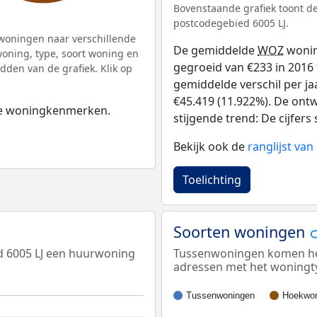
Bovenstaande grafiek toont 
postcodegebied 6005 LJ.
woningen naar verschillende
De gemiddelde
WOZ
wonin
ning, type, soort woning en
gegroeid van €233 in 2016 
dden van de grafiek. Klik op
gemiddelde verschil per ja
€45.419 (11.922%). De ontwi
 de woningkenmerken.
stijgende trend: De cijfers s
Bekijk ook de
ranglijst va
Toelichting
Soorten woningen
d 6005 LJ een huurwoning
Tussenwoningen komen het 
adressen met het woningt
Tussenwoningen
Hoekwon