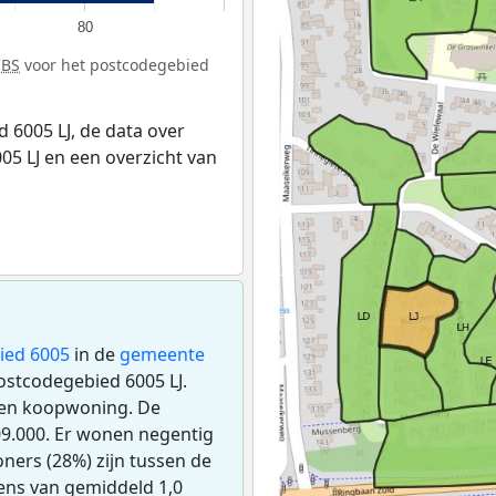
80
CBS
voor het postcodegebied
 6005 LJ, de data over
5 LJ en een overzicht van
ied 6005
in de
gemeente
postcodegebied 6005 LJ.
een koopwoning. De
9.000. Er wonen negentig
ners (28%) zijn tussen de
dens van gemiddeld 1,0