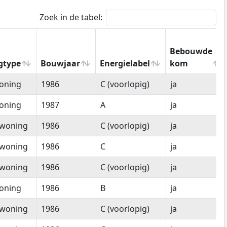
Zoek in de tabel:
Bebouwde
gtype
Bouwjaar
Energielabel
kom
gtype
Bouwjaar
Energielabel
Bebouwde
oning
1986
C (voorlopig)
ja
kom
oning
1987
A
ja
woning
1986
C (voorlopig)
ja
woning
1986
C
ja
woning
1986
C (voorlopig)
ja
oning
1986
B
ja
woning
1986
C (voorlopig)
ja