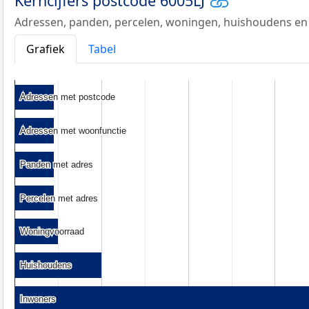
Kerncijfers postcode 6005LJ
Adressen, panden, percelen, woningen, huishoudens en
Grafiek
Tabel
Adressen met postcode
Adressen met postcode
Adressen met woonfunctie
Adressen met woonfunctie
Panden met adres
Panden met adres
Percelen met adres
Percelen met adres
Woningvoorraad
Woningvoorraad
Huishoudens
Huishoudens
Inwoners
Inwoners