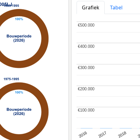
Grafiek
Tabel
€500.000
€500.000
€400.000
€400.000
€300.000
€300.000
€200.000
€200.000
€100.000
€100.000
2
2016
2018
2017