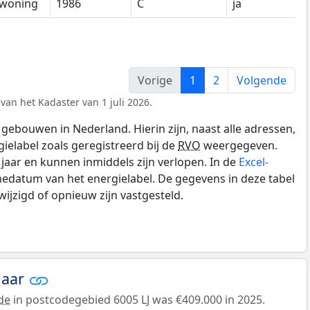
woning
1986
C
ja
Vorige
1
2
Volgende
van het Kadaster van 1 juli 2026.
gebouwen in Nederland. Hierin zijn, naast alle adressen,
gielabel zoals geregistreerd bij de
RVO
weergegeven.
0 jaar en kunnen inmiddels zijn verlopen. In de
Excel-
edatum van het energielabel. De gegevens in deze tabel
ijzigd of opnieuw zijn vastgesteld.
jaar
de
in postcodegebied 6005 LJ was €409.000 in 2025.