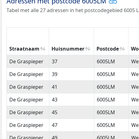
Adressen met postcode 6005LM
Tabel met alle 27 adressen in het postcodegebied 6005 
Straatnaam
Huisnummer
Postcode
Wo
Straatnaam
Huisnummer
Postcode
Wo
De Graspieper
37
6005LM
We
De Graspieper
39
6005LM
We
De Graspieper
41
6005LM
We
De Graspieper
43
6005LM
We
De Graspieper
45
6005LM
We
De Graspieper
47
6005LM
We
De Graspieper
49
6005LM
We