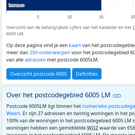
Inwoners
Inwoners
5
10
15
20
Overzicht van de belangrijkste cijfers van het Kadaster en het
6005 LM.
Op deze pagina vind je een
kaart
van het postcodegebied
meer dan
250 onderwerpen
voor het postcodegebied 60
van alle
adressen
met postcode 6005LM.
Overzicht postcode 6005
Definities
Over het postcodegebied 6005 LM
Postcode 6005LM ligt binnen het
numerieke postcodege
Weert
. Er zijn 27 adressen en twintig woningen in het 
100% van de woningen in het postcodegebied 6005 LM 
woningen hebben een gemiddelde
WOZ
waarde van €561
inwoners in het postcodegebied 6005 LM. De meeste inw