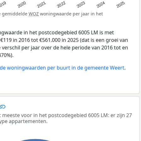
019
2024
2021
2023
2020
2025
2022
de gemiddelde
WOZ
woningwaarde per jaar in het
gwaarde in het postcodegebied 6005 LM is met
19 in 2016 tot €561.000 in 2025 (dat is een groei van
verschil per jaar over de hele periode van 2016 tot en
470%).
n de woningwaarden per buurt in de gemeente Weert
.
eeste voor in het postcodegebied 6005 LM: er zijn 27
ype appartementen.