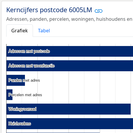
Kerncijfers postcode 6005LM
Adressen, panden, percelen, woningen, huishoudens en
Grafiek
Tabel
Adressen met postcode
Adressen met postcode
Adressen met woonfunctie
Adressen met woonfunctie
Panden met adres
Panden met adres
Percelen met adres
Percelen met adres
Woningvoorraad
Woningvoorraad
Huishoudens
Huishoudens