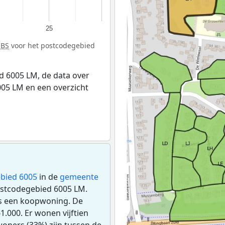
25
CBS
voor het postcodegebied
 6005 LM, de data over
05 LM en een overzicht
bied 6005
in de
gemeente
postcodegebied 6005 LM.
is een koopwoning. De
.000. Er wonen vijftien
oners (33%) zijn tussen de