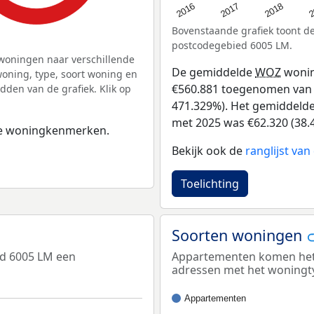
2
2016
2018
2017
Bovenstaande grafiek toont 
postcodegebied 6005 LM.
woningen naar verschillende
De gemiddelde
WOZ
wonin
ning, type, soort woning en
€560.881 toegenomen van €1
dden van de grafiek. Klik op
471.329%). Het gemiddelde 
met 2025 was €62.320 (38.
 de woningkenmerken.
Bekijk ook de
ranglijst va
Toelichting
Soorten woningen
ed 6005 LM een
Appartementen komen het m
adressen met het woningt
Appartementen