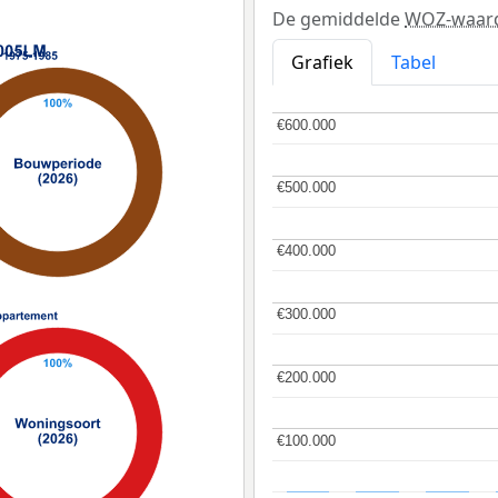
De gemiddelde
WOZ-waar
Grafiek
Tabel
€600.000
€600.000
€500.000
€500.000
€400.000
€400.000
€300.000
€300.000
€200.000
€200.000
€100.000
€100.000