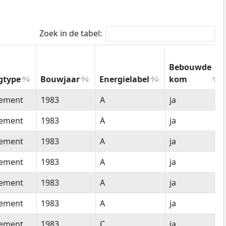
Zoek in de tabel:
Bebouwde
gtype
Bouwjaar
Energielabel
kom
gtype
Bouwjaar
Energielabel
Bebouwde
tement
1983
A
ja
kom
tement
1983
A
ja
tement
1983
A
ja
tement
1983
A
ja
tement
1983
A
ja
tement
1983
A
ja
tement
1983
C
ja