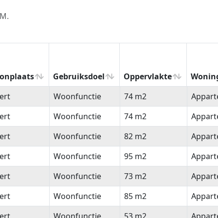
LM.
onplaats
Gebruiksdoel
Oppervlakte
Wonin
onplaats
Gebruiksdoel
Oppervlakte
Wonin
ert
Woonfunctie
74 m2
Appar
ert
Woonfunctie
74 m2
Appar
ert
Woonfunctie
82 m2
Appar
ert
Woonfunctie
95 m2
Appar
ert
Woonfunctie
73 m2
Appar
ert
Woonfunctie
85 m2
Appar
ert
Woonfunctie
53 m2
Appar