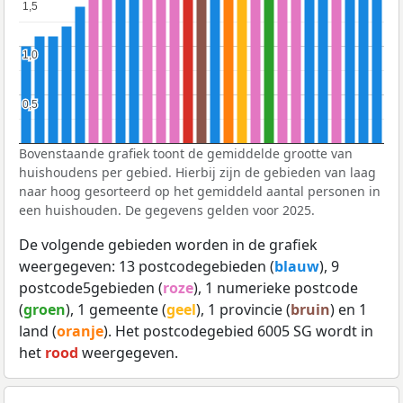
1,5
1,5
1,0
1,0
0,5
0,5
Bovenstaande grafiek toont de gemiddelde grootte van
huishoudens per gebied. Hierbij zijn de gebieden van laag
naar hoog gesorteerd op het gemiddeld aantal personen in
een huishouden. De gegevens gelden voor 2025.
De volgende gebieden worden in de grafiek
weergegeven: 13 postcodegebieden (
blauw
), 9
postcode5gebieden (
roze
), 1 numerieke postcode
(
groen
), 1 gemeente (
geel
), 1 provincie (
bruin
) en 1
land (
oranje
). Het postcodegebied 6005 SG wordt in
het
rood
weergegeven.