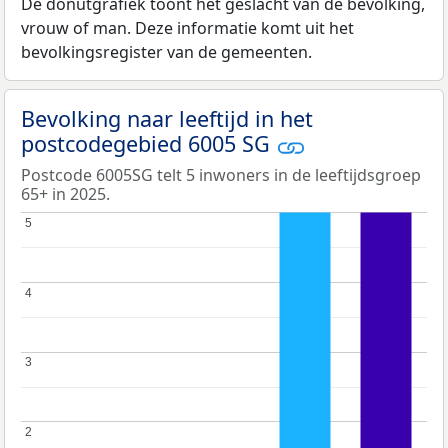
De donutgrafiek toont het geslacht van de bevolking,
vrouw of man. Deze informatie komt uit het
bevolkingsregister van de gemeenten.
Bevolking naar leeftijd in het
postcodegebied 6005 SG
Postcode 6005SG telt 5 inwoners in de leeftijdsgroep
65+ in 2025.
5
5
4
4
3
3
2
2