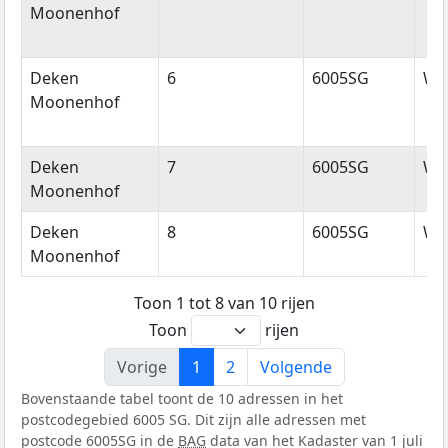
Moonenhof
Deken
6
6005SG
We
Moonenhof
Deken
7
6005SG
We
Moonenhof
Deken
8
6005SG
We
Moonenhof
Toon 1 tot 8 van 10 rijen
Toon
rijen
Vorige
1
2
Volgende
Bovenstaande tabel toont de 10 adressen in het
postcodegebied 6005 SG. Dit zijn alle adressen met
postcode 6005SG in de
BAG
data van het Kadaster van 1 juli