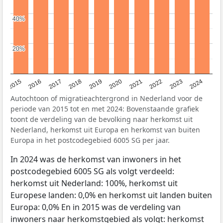
40%
40%
20%
20%
2015
2016
2017
2018
2019
2020
2021
2022
2023
2024
Autochtoon of migratieachtergrond in Nederland voor de
periode van 2015 tot en met 2024: Bovenstaande grafiek
toont de verdeling van de bevolking naar herkomst uit
Nederland, herkomst uit Europa en herkomst van buiten
Europa in het postcodegebied 6005 SG per jaar.
In 2024 was de herkomst van inwoners in het
postcodegebied 6005 SG als volgt verdeeld:
herkomst uit Nederland: 100%, herkomst uit
Europese landen: 0,0% en herkomst uit landen buiten
Europa: 0,0% En in 2015 was de verdeling van
inwoners naar herkomstgebied als volgt: herkomst