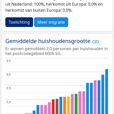
uit Nederland: 100%, herkomst uit Europa: 0,0% en
herkomst van buiten Europa: 0,0%.
Toelichting
Meer migratie
Gemiddelde huishoudensgrootte
Er wonen gemiddeld 2,0 personen per huishouden in
het postcodegebied 6005 SG.
3,5
3,5
3,0
3,0
2,5
2,5
2,0
2,0