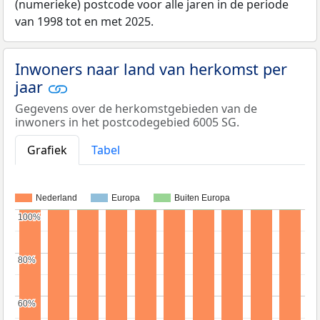
(numerieke) postcode voor alle jaren in de periode
van 1998 tot en met 2025.
Inwoners naar land van herkomst per
jaar
Gegevens over de herkomstgebieden van de
inwoners in het postcodegebied 6005 SG.
Grafiek
Tabel
Nederland
Europa
Buiten Europa
100%
100%
80%
80%
60%
60%