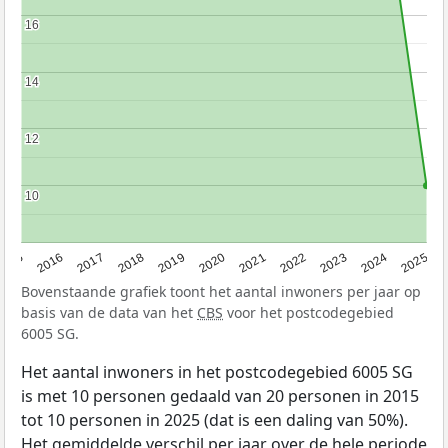
16
16
14
14
12
12
10
10
2015
2016
2017
2018
2019
2020
2021
2022
2023
2024
2025
Bovenstaande grafiek toont het aantal inwoners per jaar op
basis van de data van het
CBS
voor het postcodegebied
6005 SG.
Het aantal inwoners in het postcodegebied 6005 SG
is met 10 personen gedaald van 20 personen in 2015
tot 10 personen in 2025 (dat is een daling van 50%).
Het gemiddelde verschil per jaar over de hele periode