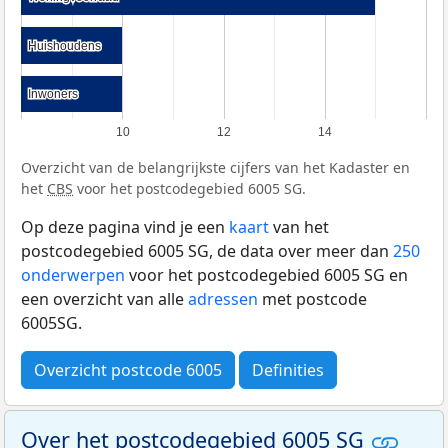
Huishoudens
Huishoudens
Inwoners
Inwoners
10
12
14
Overzicht van de belangrijkste cijfers van het Kadaster en
het
CBS
voor het postcodegebied 6005 SG.
Op deze pagina vind je een
kaart
van het
postcodegebied 6005 SG, de data over meer dan
250
onderwerpen
voor het postcodegebied 6005 SG en
een overzicht van alle
adressen
met postcode
6005SG.
Overzicht postcode 6005
Definities
Over het postcodegebied 6005 SG