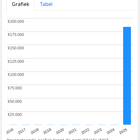
Grafiek
Tabel
€200.000
€200.000
€175.000
€175.000
€150.000
€150.000
€125.000
€125.000
€100.000
€100.000
€75.000
€75.000
€50.000
€50.000
€25.000
€25.000
2016
2017
2018
2019
2020
2021
2022
2023
2024
2025