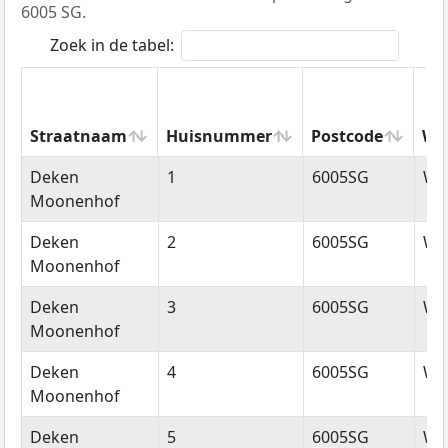
6005 SG.
Zoek in de tabel:
Straatnaam
Huisnummer
Postcode
Wo
Straatnaam
Huisnummer
Postcode
Wo
Deken
1
6005SG
We
Moonenhof
Deken
2
6005SG
We
Moonenhof
Deken
3
6005SG
We
Moonenhof
Deken
4
6005SG
We
Moonenhof
Deken
5
6005SG
We