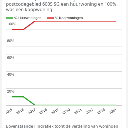
postcodegebied 6005 SG een huurwoning en 100%
was een koopwoning.
% Huurwoningen
% Koopwoningen
100%
100%
80%
80%
60%
60%
40%
40%
20%
20%
2015
2016
2017
2018
2019
2020
2021
2022
2023
2024
Bovenstaande lijngrafiek toont de verdeling van woningen