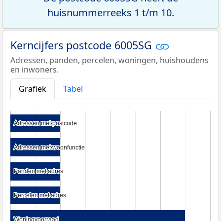
huisnummerreeks 1 t/m 10.
Kerncijfers postcode 6005SG
Adressen, panden, percelen, woningen, huishoudens
en inwoners.
Grafiek
Tabel
Adressen met postcode
Adressen met postcode
Adressen met woonfunctie
Adressen met woonfunctie
Panden met adres
Panden met adres
Percelen met adres
Percelen met adres
Woningvoorraad
Woningvoorraad