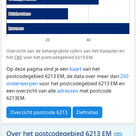
Huishoudens
Huishoudens
Inwoners
Inwoners
20
40
Overzicht van de belangrijkste cijfers van het Kadaster en
het
CBS
voor het postcodegebied 6213 EM.
Op deze pagina vind je een
kaart
van het
postcodegebied 6213 EM, de data over meer dan
250
onderwerpen
voor het postcodegebied 6213 EM en
een overzicht van alle
adressen
met postcode
6213EM.
Overzicht postcode 6213
Definities
Over het postcodegebied 6213 EM