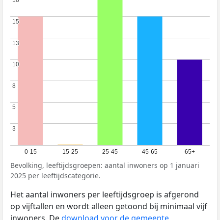
18
18
15
15
13
13
10
10
8
8
5
5
3
3
0-15
15-25
25-45
45-65
65+
Bevolking, leeftijdsgroepen: aantal inwoners op 1 januari
2025 per leeftijdscategorie.
Het aantal inwoners per leeftijdsgroep is afgerond
op vijftallen en wordt alleen getoond bij minimaal vijf
inwoners. De
download voor de gemeente