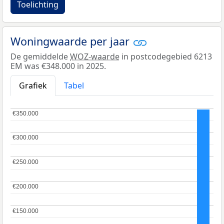
Toelichting
Woningwaarde per jaar
De gemiddelde
WOZ-waarde
in postcodegebied 6213
EM was €348.000 in 2025.
Grafiek
Tabel
€350.000
€350.000
€300.000
€300.000
€250.000
€250.000
€200.000
€200.000
€150.000
€150.000