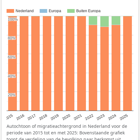
Nederland
Europa
Buiten Europa
100%
100%
80%
80%
60%
60%
40%
40%
20%
20%
2019
2022
2017
2025
2020
2015
2023
2018
2021
2016
2024
Autochtoon of migratieachtergrond in Nederland voor de
periode van 2015 tot en met 2025: Bovenstaande grafiek
toont de verdeling van de bevolking naar herkomst uit