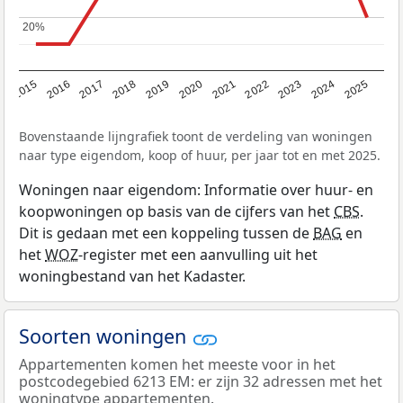
20%
20%
2019
2022
2025
2017
2020
2023
2015
2018
2021
2024
2016
Bovenstaande lijngrafiek toont de verdeling van woningen
naar type eigendom, koop of huur, per jaar tot en met 2025.
Woningen naar eigendom: Informatie over huur- en
koopwoningen op basis van de cijfers van het
CBS
.
Dit is gedaan met een koppeling tussen de
BAG
en
het
WOZ
-register met een aanvulling uit het
woningbestand van het Kadaster.
Soorten woningen
Appartementen komen het meeste voor in het
postcodegebied 6213 EM: er zijn 32 adressen met het
woningtype appartementen.