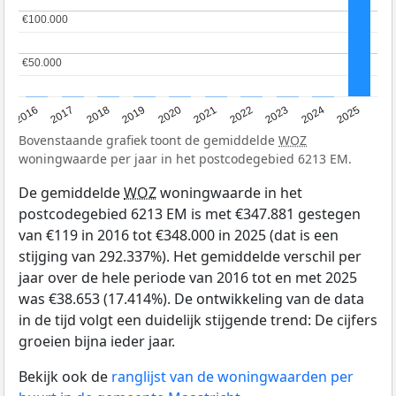
€100.000
€100.000
€50.000
€50.000
2016
2017
2018
2019
2020
2021
2022
2023
2024
2025
Bovenstaande grafiek toont de gemiddelde
WOZ
woningwaarde per jaar in het postcodegebied 6213 EM.
De gemiddelde
WOZ
woningwaarde in het
postcodegebied 6213 EM is met €347.881 gestegen
van €119 in 2016 tot €348.000 in 2025 (dat is een
stijging van 292.337%). Het gemiddelde verschil per
jaar over de hele periode van 2016 tot en met 2025
was €38.653 (17.414%). De ontwikkeling van de data
in de tijd volgt een duidelijk stijgende trend: De cijfers
groeien bijna ieder jaar.
Bekijk ook de
ranglijst van de woningwaarden per