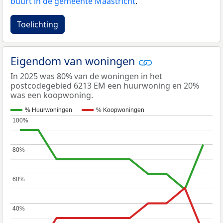
buurt in de gemeente Maastricht
.
Toelichting
Eigendom van woningen
In 2025 was 80% van de woningen in het
postcodegebied 6213 EM een huurwoning en 20%
was een koopwoning.
% Huurwoningen
% Koopwoningen
100%
100%
80%
80%
60%
60%
40%
40%