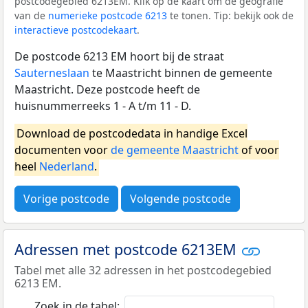
postcodegebied 6213EM. Klik op de kaart om de geografie
van de
numerieke postcode 6213
te tonen. Tip: bekijk ook de
interactieve postcodekaart
.
De postcode 6213 EM hoort bij de straat
Sauterneslaan
te Maastricht binnen de gemeente
Maastricht. Deze postcode heeft de
huisnummerreeks 1 - A t/m 11 - D.
Download de postcodedata in handige Excel
documenten voor
de gemeente Maastricht
of voor
heel
Nederland
.
Vorige postcode
Volgende postcode
Adressen met postcode 6213EM
Tabel met alle 32 adressen in het postcodegebied
6213 EM.
Zoek in de tabel: