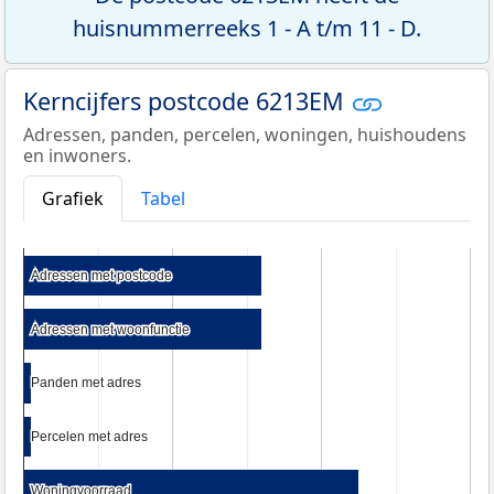
huisnummerreeks 1 - A t/m 11 - D.
Kerncijfers postcode 6213EM
Adressen, panden, percelen, woningen, huishoudens
en inwoners.
Grafiek
Tabel
Adressen met postcode
Adressen met postcode
Adressen met woonfunctie
Adressen met woonfunctie
Panden met adres
Panden met adres
Percelen met adres
Percelen met adres
Woningvoorraad
Woningvoorraad