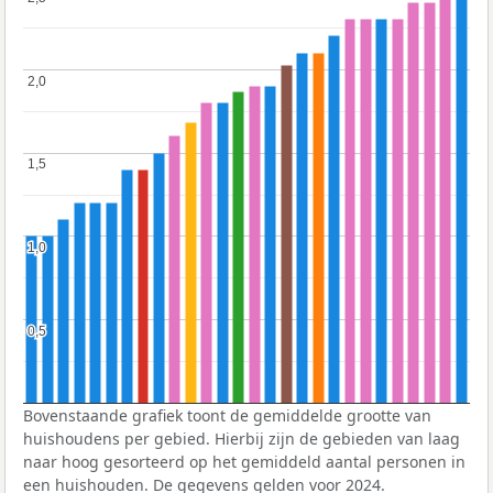
2,0
2,0
1,5
1,5
1,0
1,0
0,5
0,5
Bovenstaande grafiek toont de gemiddelde grootte van
huishoudens per gebied. Hierbij zijn de gebieden van laag
naar hoog gesorteerd op het gemiddeld aantal personen in
een huishouden. De gegevens gelden voor 2024.