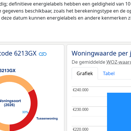
ldig; definitieve energielabels hebben een geldigheid van 1
e gegevens beschikbaar, zoals het berekeningstype en de 
na deze datum kunnen energielabels en andere kenmerken zij
tcode 6213GX
Woningwaarde per 
De gemiddelde
WOZ-waar
Grafiek
Tabel
€240.000
€240.000
€230.000
€230.000
€220.000
€220.000