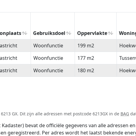
onplaats
Gebruiksdoel
Oppervlakte
Wonin
onplaats
Gebruiksdoel
Oppervlakte
Wonin
stricht
Woonfunctie
199 m2
Hoekw
stricht
Woonfunctie
177 m2
Tussen
stricht
Woonfunctie
180 m2
Hoekw
6213 GX. Dit zijn alle adressen met postcode 6213GX in de
BAG
dat
adaster) bevat de officiële gegevens van alle adressen en 
tsen geregistreerd. Per adres wordt het laatst bekende ener