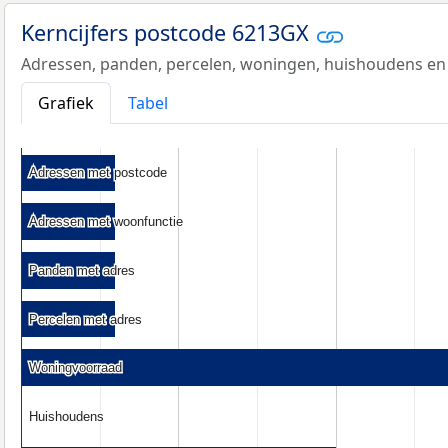
Kerncijfers postcode 6213GX
Adressen, panden, percelen, woningen, huishoudens en
Grafiek
Tabel
Adressen met postcode
Adressen met postcode
Adressen met woonfunctie
Adressen met woonfunctie
Panden met adres
Panden met adres
Percelen met adres
Percelen met adres
Woningvoorraad
Woningvoorraad
Huishoudens
Huishoudens