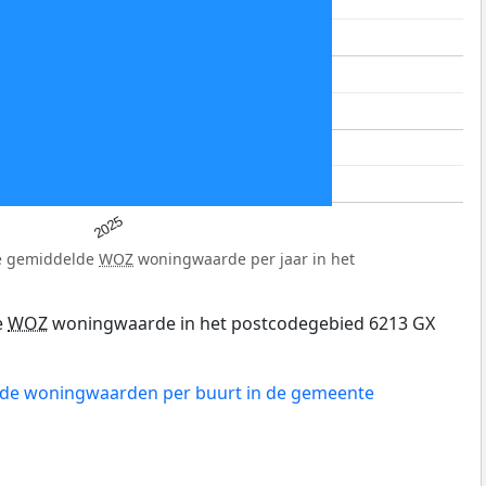
2025
de gemiddelde
WOZ
woningwaarde per jaar in het
e
WOZ
woningwaarde in het postcodegebied 6213 GX
n de woningwaarden per buurt in de gemeente