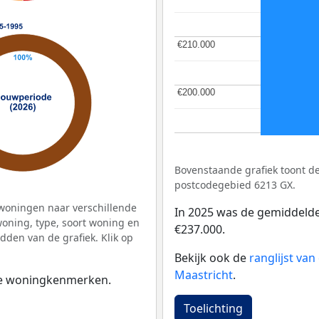
€210.000
€210.000
€200.000
€200.000
Bovenstaande grafiek toont 
postcodegebied 6213 GX.
woningen naar verschillende
In 2025 was de gemiddeld
ning, type, soort woning en
€237.000.
dden van de grafiek. Klik op
Bekijk ook de
ranglijst va
Maastricht
.
 de woningkenmerken.
Toelichting