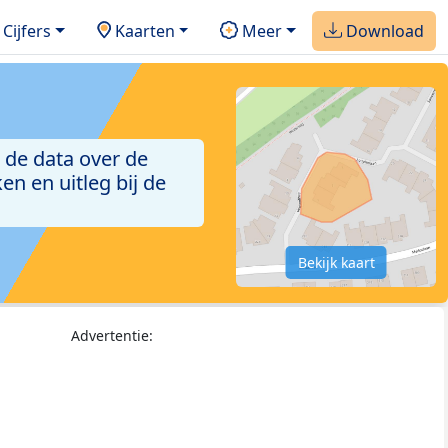
Cijfers
Kaarten
Meer
Download
 de data over de
n en uitleg bij de
Bekijk kaart
Advertentie: