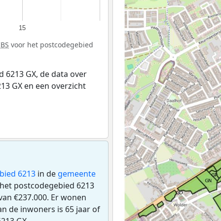
15
CBS
voor het postcodegebied
 6213 GX, de data over
13 GX en een overzicht
bied 6213
in de
gemeente
n het postcodegebied 6213
an €237.000. Er wonen
n de inwoners is 65 jaar of
6213 GX.