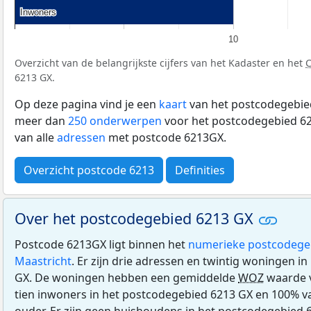
Inwoners
Inwoners
10
Overzicht van de belangrijkste cijfers van het Kadaster en het
6213 GX.
Op deze pagina vind je een
kaart
van het postcodegebied
meer dan
250 onderwerpen
voor het postcodegebied 62
van alle
adressen
met postcode 6213GX.
Overzicht postcode 6213
Definities
Over het postcodegebied 6213 GX
Postcode 6213GX ligt binnen het
numerieke postcodege
Maastricht
. Er zijn drie adressen en twintig woningen i
GX. De woningen hebben een gemiddelde
WOZ
waarde v
tien inwoners in het postcodegebied 6213 GX en 100% va
ouder. Er zijn geen huishoudens in het postcodegebied 