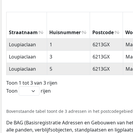
Straatnaam
Huisnummer
Postcode
Wo
Straatnaam
Huisnummer
Postcode
Wo
Loupiaclaan
1
6213GX
Maa
Loupiaclaan
3
6213GX
Maa
Loupiaclaan
5
6213GX
Maa
Toon 1 tot 3 van 3 rijen
Toon
rijen
Bovenstaande tabel toont de 3 adressen in het postcodegebied 
De BAG (Basisregistratie Adressen en Gebouwen van het K
alle panden, verblijfsobjecten, standplaatsen en ligplaa