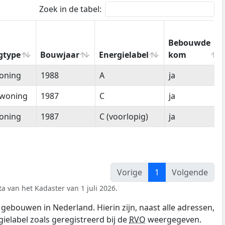
Zoek in de tabel:
Bebouwde
gtype
Bouwjaar
Energielabel
kom
gtype
Bouwjaar
Energielabel
Bebouwde
oning
1988
A
ja
kom
woning
1987
C
ja
oning
1987
C (voorlopig)
ja
Vorige
1
Volgende
a van het Kadaster van 1 juli 2026.
gebouwen in Nederland. Hierin zijn, naast alle adressen,
gielabel zoals geregistreerd bij de
RVO
weergegeven.