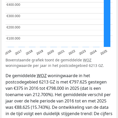
€400.000
€400.000
€300.000
€300.000
€200.000
€200.000
€100.000
€100.000
2016
2017
2018
2019
2020
2021
2022
2023
2024
2025
Bovenstaande grafiek toont de gemiddelde
WOZ
woningwaarde per jaar in het postcodegebied 6213 GZ.
De gemiddelde
WOZ
woningwaarde in het
postcodegebied 6213 GZ is met €797.625 gestegen
van €375 in 2016 tot €798.000 in 2025 (dat is een
toename van 212.700%). Het gemiddelde verschil per
jaar over de hele periode van 2016 tot en met 2025
was €88.625 (15.743%). De ontwikkeling van de data
in de tijd volgt een duidelijk stijgende trend: De cijfers