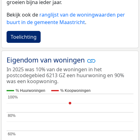
groeien bijna ieder jaar.
Bekijk ook de
ranglijst van de woningwaarden per
buurt in de gemeente Maastricht
.
Toelichting
Eigendom van woningen
In 2025 was 10% van de woningen in het
postcodegebied 6213 GZ een huurwoning en 90%
was een koopwoning.
% Huurwoningen
% Koopwoningen
100%
100%
80%
80%
60%
60%