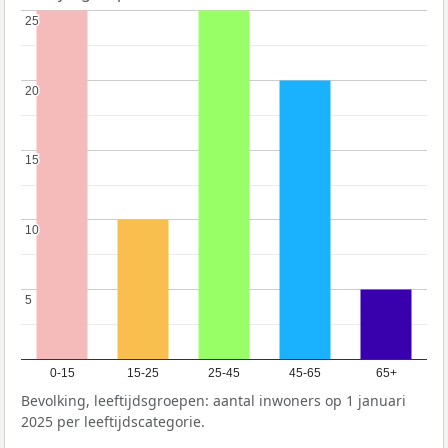
25
25
20
20
15
15
10
10
5
5
0-15
15-25
25-45
45-65
65+
Bevolking, leeftijdsgroepen: aantal inwoners op 1 januari
2025 per leeftijdscategorie.