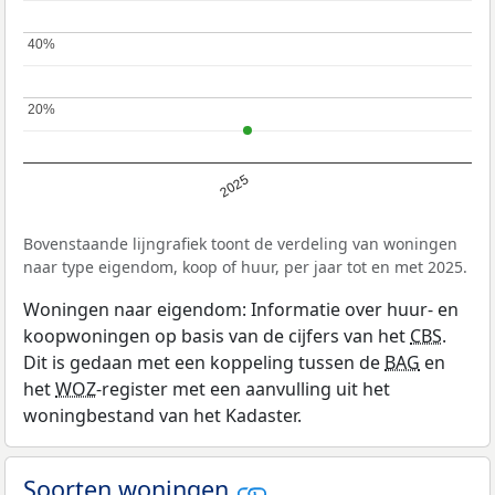
40%
40%
20%
20%
2025
Bovenstaande lijngrafiek toont de verdeling van woningen
naar type eigendom, koop of huur, per jaar tot en met 2025.
Woningen naar eigendom: Informatie over huur- en
koopwoningen op basis van de cijfers van het
CBS
.
Dit is gedaan met een koppeling tussen de
BAG
en
het
WOZ
-register met een aanvulling uit het
woningbestand van het Kadaster.
Soorten woningen