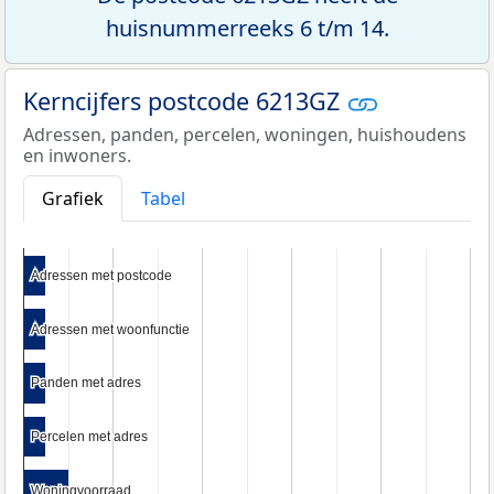
huisnummerreeks 6 t/m 14.
Kerncijfers postcode 6213GZ
Adressen, panden, percelen, woningen, huishoudens
en inwoners.
Grafiek
Tabel
Adressen met postcode
Adressen met postcode
Adressen met woonfunctie
Adressen met woonfunctie
Panden met adres
Panden met adres
Percelen met adres
Percelen met adres
Woningvoorraad
Woningvoorraad