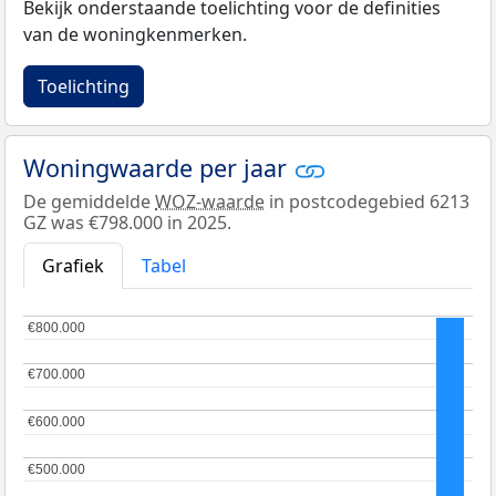
Bekijk onderstaande toelichting voor de definities
van de woningkenmerken.
Toelichting
Woningwaarde per jaar
De gemiddelde
WOZ-waarde
in postcodegebied 6213
GZ was €798.000 in 2025.
Grafiek
Tabel
€800.000
€800.000
€700.000
€700.000
€600.000
€600.000
€500.000
€500.000