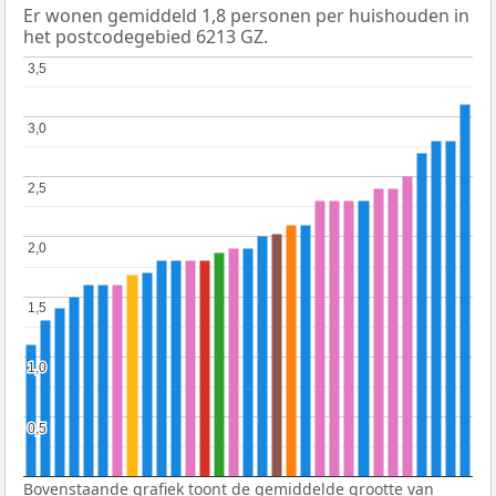
Er wonen gemiddeld 1,8 personen per huishouden in
het postcodegebied 6213 GZ.
3,5
3,5
3,0
3,0
2,5
2,5
2,0
2,0
1,5
1,5
1,0
1,0
0,5
0,5
Bovenstaande grafiek toont de gemiddelde grootte van