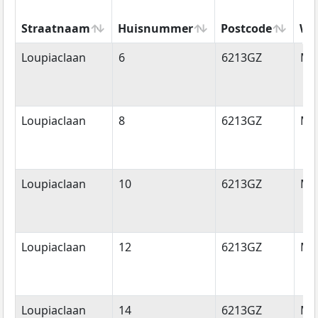
Straatnaam
Huisnummer
Postcode
Wo
Straatnaam
Huisnummer
Postcode
Wo
Loupiaclaan
6
6213GZ
Maa
Loupiaclaan
8
6213GZ
Maa
Loupiaclaan
10
6213GZ
Maa
Loupiaclaan
12
6213GZ
Maa
Loupiaclaan
14
6213GZ
Maa