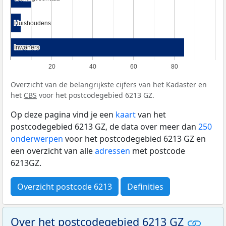
Huishoudens
Huishoudens
Inwoners
Inwoners
20
40
60
80
Overzicht van de belangrijkste cijfers van het Kadaster en
het
CBS
voor het postcodegebied 6213 GZ.
Op deze pagina vind je een
kaart
van het
postcodegebied 6213 GZ, de data over meer dan
250
onderwerpen
voor het postcodegebied 6213 GZ en
een overzicht van alle
adressen
met postcode
6213GZ.
Overzicht postcode 6213
Definities
Over het postcodegebied 6213 GZ