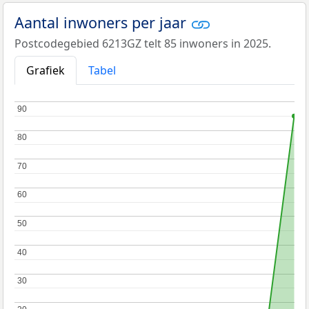
Aantal inwoners per jaar
Postcodegebied 6213GZ telt 85 inwoners in 2025.
Grafiek
Tabel
90
90
80
80
70
70
60
60
50
50
40
40
30
30