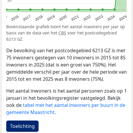
20
20
2015
2016
2017
2018
2019
2020
2021
2022
2023
2024
2025
Bovenstaande grafiek toont het aantal inwoners per jaar op
basis van de data van het
CBS
voor het postcodegebied
6213 GZ.
De bevolking van het postcodegebied 6213 GZ is met
75 inwoners gestegen van 10 inwoners in 2015 tot 85
inwoners in 2025 (dat is een groei van 750%). Het
gemiddelde verschil per jaar over de hele periode van
2015 tot en met 2025 was 8 inwoners (75%).
Het aantal inwoners is het aantal personen zoals op 1
januari in het bevolkingsregister vastgelegd. Bekijk
ook de
tabel met het aantal inwoners per buurt in de
gemeente Maastricht
.
Toelichting