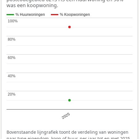
was een koopwoning.
% Huurwoningen
% Koopwoningen
100%
100%
80%
80%
60%
60%
40%
40%
20%
20%
2025
Bovenstaande lijngrafiek toont de verdeling van woningen
naar type eigendom, koop of huur, per jaar tot en met 2025.