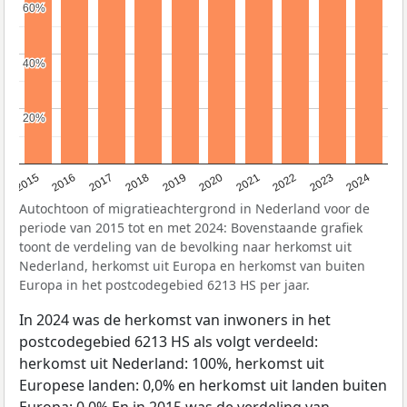
60%
60%
40%
40%
20%
20%
2015
2016
2017
2018
2019
2020
2021
2022
2023
2024
Autochtoon of migratieachtergrond in Nederland voor de
periode van 2015 tot en met 2024: Bovenstaande grafiek
toont de verdeling van de bevolking naar herkomst uit
Nederland, herkomst uit Europa en herkomst van buiten
Europa in het postcodegebied 6213 HS per jaar.
In 2024 was de herkomst van inwoners in het
postcodegebied 6213 HS als volgt verdeeld:
herkomst uit Nederland: 100%, herkomst uit
Europese landen: 0,0% en herkomst uit landen buiten
Europa: 0,0% En in 2015 was de verdeling van