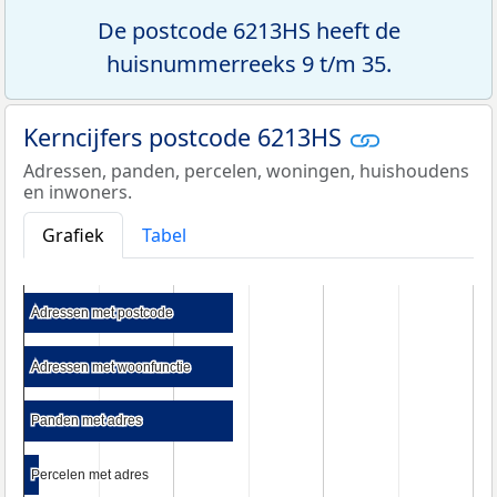
De postcode 6213HS heeft de
huisnummerreeks 9 t/m 35.
Kerncijfers postcode 6213HS
Adressen, panden, percelen, woningen, huishoudens
en inwoners.
Grafiek
Tabel
Adressen met postcode
Adressen met postcode
Adressen met woonfunctie
Adressen met woonfunctie
Panden met adres
Panden met adres
Percelen met adres
Percelen met adres