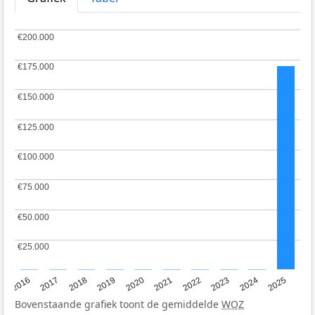
€200.000
€200.000
€175.000
€175.000
€150.000
€150.000
€125.000
€125.000
€100.000
€100.000
€75.000
€75.000
€50.000
€50.000
€25.000
€25.000
2016
2017
2018
2019
2020
2021
2022
2023
2024
2025
Bovenstaande grafiek toont de gemiddelde
WOZ