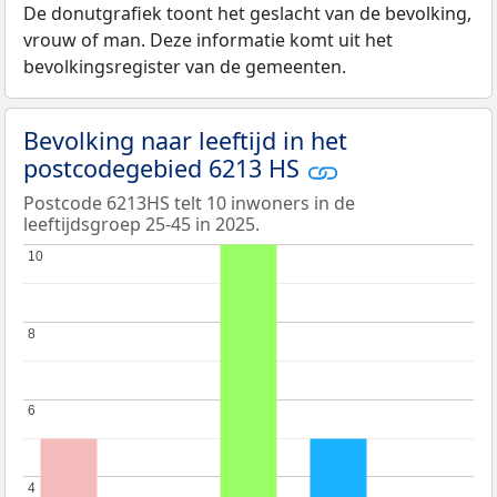
De donutgrafiek toont het geslacht van de bevolking,
vrouw of man. Deze informatie komt uit het
bevolkingsregister van de gemeenten.
Bevolking naar leeftijd in het
postcodegebied 6213 HS
Postcode 6213HS telt 10 inwoners in de
leeftijdsgroep 25-45 in 2025.
10
10
8
8
6
6
4
4