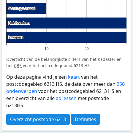
Woningvoorraad
Woningvoorraad
Huishoudens
Huishoudens
Inwoners
Inwoners
10
20
Overzicht van de belangrijkste cijfers van het Kadaster en
het
CBS
voor het postcodegebied 6213 HS.
Op deze pagina vind je een
kaart
van het
postcodegebied 6213 HS, de data over meer dan
250
onderwerpen
voor het postcodegebied 6213 HS en
een overzicht van alle
adressen
met postcode
6213HS.
Overzicht postcode 6213
Definities