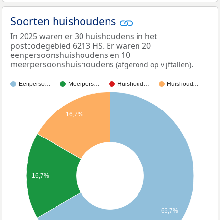
Soorten huishoudens
In 2025 waren er 30 huishoudens in het
postcodegebied 6213 HS. Er waren 20
eenpersoonshuishoudens en 10
meerpersoonshuishoudens
.
(afgerond op vijftallen)
Eenperso…
Meerpers…
Huishoud…
Huishoud…
16,7%
16,7%
66,7%