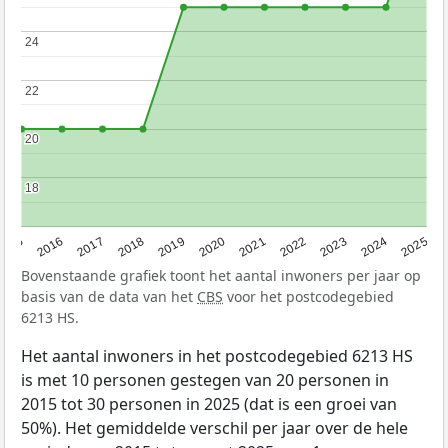
24
24
22
22
20
20
18
18
2015
2016
2017
2018
2019
2020
2021
2022
2023
2024
2025
Bovenstaande grafiek toont het aantal inwoners per jaar op
basis van de data van het
CBS
voor het postcodegebied
6213 HS.
Het aantal inwoners in het postcodegebied 6213 HS
is met 10 personen gestegen van 20 personen in
2015 tot 30 personen in 2025 (dat is een groei van
50%). Het gemiddelde verschil per jaar over de hele