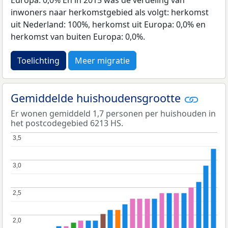
inwoners naar herkomstgebied als volgt: herkomst
uit Nederland: 100%, herkomst uit Europa: 0,0% en
herkomst van buiten Europa: 0,0%.
Toelichting
Meer migratie
Gemiddelde huishoudensgrootte
Er wonen gemiddeld 1,7 personen per huishouden in
het postcodegebied 6213 HS.
3,5
3,5
3,0
3,0
2,5
2,5
2,0
2,0