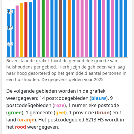
1,5
1,5
1,0
1,0
0,5
0,5
Bovenstaande grafiek toont de gemiddelde grootte van
huishoudens per gebied. Hierbij zijn de gebieden van laag
naar hoog gesorteerd op het gemiddeld aantal personen in
een huishouden. De gegevens gelden voor 2025.
De volgende gebieden worden in de grafiek
weergegeven: 14 postcodegebieden (
blauw
), 9
postcode5gebieden (
roze
), 1 numerieke postcode
(
groen
), 1 gemeente (
geel
), 1 provincie (
bruin
) en 1
land (
oranje
). Het postcodegebied 6213 HS wordt in
het
rood
weergegeven.