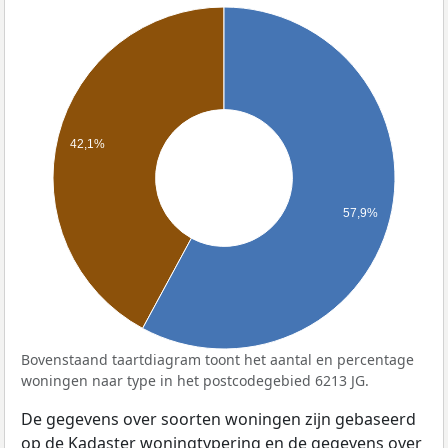
42,1%
57,9%
Bovenstaand taartdiagram toont het aantal en percentage
woningen naar type in het postcodegebied 6213 JG.
De gegevens over soorten woningen zijn gebaseerd
op de Kadaster woningtypering en de gegevens over