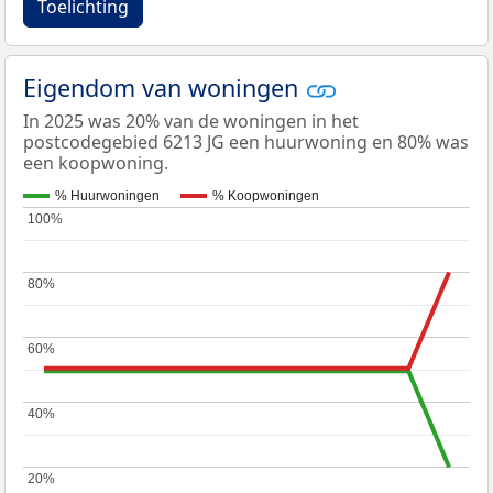
Toelichting
Eigendom van woningen
In 2025 was 20% van de woningen in het
postcodegebied 6213 JG een huurwoning en 80% was
een koopwoning.
% Huurwoningen
% Koopwoningen
100%
100%
80%
80%
60%
60%
40%
40%
20%
20%