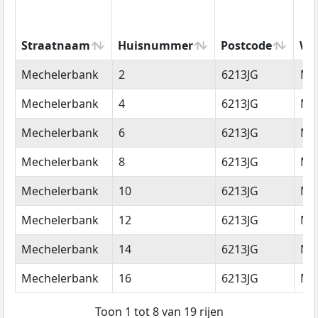
Straatnaam
Huisnummer
Postcode
Wo
Straatnaam
Huisnummer
Postcode
Wo
Mechelerbank
2
6213JG
Maa
Mechelerbank
4
6213JG
Maa
Mechelerbank
6
6213JG
Maa
Mechelerbank
8
6213JG
Maa
Mechelerbank
10
6213JG
Maa
Mechelerbank
12
6213JG
Maa
Mechelerbank
14
6213JG
Maa
Mechelerbank
16
6213JG
Maa
Toon 1 tot 8 van 19 rijen