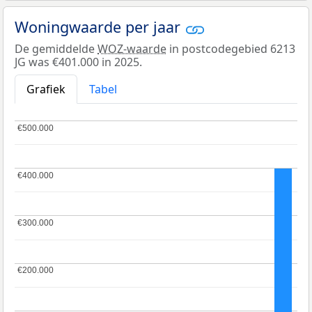
Woningwaarde per jaar
De gemiddelde
WOZ-waarde
in postcodegebied 6213
JG was €401.000 in 2025.
Grafiek
Tabel
€500.000
€500.000
€400.000
€400.000
€300.000
€300.000
€200.000
€200.000