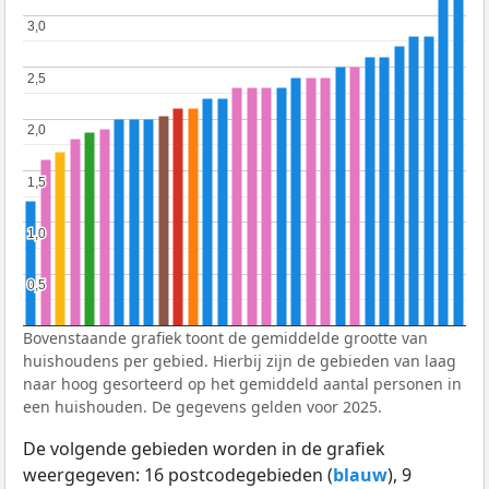
3,0
3,0
2,5
2,5
2,0
2,0
1,5
1,5
1,0
1,0
0,5
0,5
Bovenstaande grafiek toont de gemiddelde grootte van
huishoudens per gebied. Hierbij zijn de gebieden van laag
naar hoog gesorteerd op het gemiddeld aantal personen in
een huishouden. De gegevens gelden voor 2025.
De volgende gebieden worden in de grafiek
weergegeven: 16 postcodegebieden (
blauw
), 9