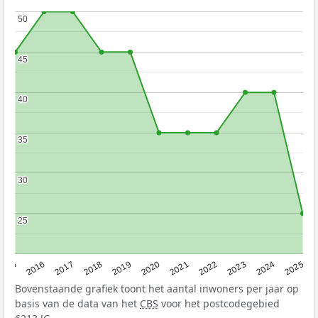
50
50
45
45
40
40
35
35
30
30
25
25
2015
2016
2017
2018
2019
2020
2021
2022
2023
2024
2025
Bovenstaande grafiek toont het aantal inwoners per jaar op
basis van de data van het
CBS
voor het postcodegebied