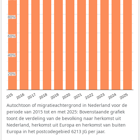
80%
80%
60%
60%
40%
40%
20%
20%
2019
2022
2017
2025
2020
2015
2023
2018
2021
2016
2024
Autochtoon of migratieachtergrond in Nederland voor de
periode van 2015 tot en met 2025: Bovenstaande grafiek
toont de verdeling van de bevolking naar herkomst uit
Nederland, herkomst uit Europa en herkomst van buiten
Europa in het postcodegebied 6213 JG per jaar.