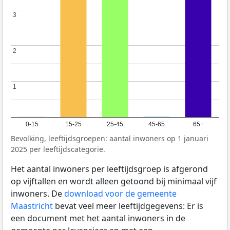
3
3
2
2
1
1
0-15
15-25
25-45
45-65
65+
Bevolking, leeftijdsgroepen: aantal inwoners op 1 januari
2025 per leeftijdscategorie.
Het aantal inwoners per leeftijdsgroep is afgerond
op vijftallen en wordt alleen getoond bij minimaal vijf
inwoners. De
download voor de gemeente
Maastricht
bevat veel meer leeftijdgegevens: Er is
een document met het aantal inwoners in de