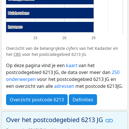
Huishoudens
Huishoudens
Inwoners
Inwoners
15
20
25
Overzicht van de belangrijkste cijfers van het Kadaster en
het
CBS
voor het postcodegebied 6213 JG.
Op deze pagina vind je een
kaart
van het
postcodegebied 6213 JG, de data over meer dan
250
onderwerpen
voor het postcodegebied 6213 JG en
een overzicht van alle
adressen
met postcode 6213JG.
Overzicht postcode 6213
Definities
Over het postcodegebied 6213 JG