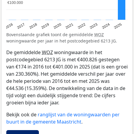
€100.000
€100.000
2016
2017
2018
2019
2020
2021
2022
2023
2024
2025
Bovenstaande grafiek toont de gemiddelde
WOZ
woningwaarde per jaar in het postcodegebied 6213 JG.
De gemiddelde
WOZ
woningwaarde in het
postcodegebied 6213 JG is met €400.826 gestegen
van €174 in 2016 tot €401.000 in 2025 (dat is een groei
van 230.360%). Het gemiddelde verschil per jaar over
de hele periode van 2016 tot en met 2025 was
€44.536 (15.359%). De ontwikkeling van de data in de
tijd volgt een duidelijk stijgende trend: De cijfers
groeien bijna ieder jaar.
Bekijk ook de
ranglijst van de woningwaarden per
buurt in de gemeente Maastricht
.