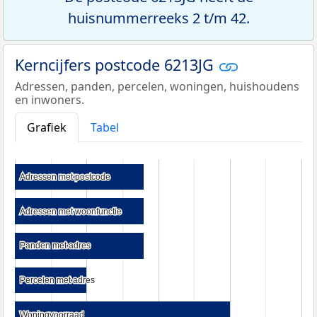
huisnummerreeks 2 t/m 42.
Kerncijfers postcode 6213JG
Adressen, panden, percelen, woningen, huishoudens
en inwoners.
Grafiek
Tabel
Adressen met postcode
Adressen met postcode
Adressen met woonfunctie
Adressen met woonfunctie
Panden met adres
Panden met adres
Percelen met adres
Percelen met adres
Woningvoorraad
Woningvoorraad