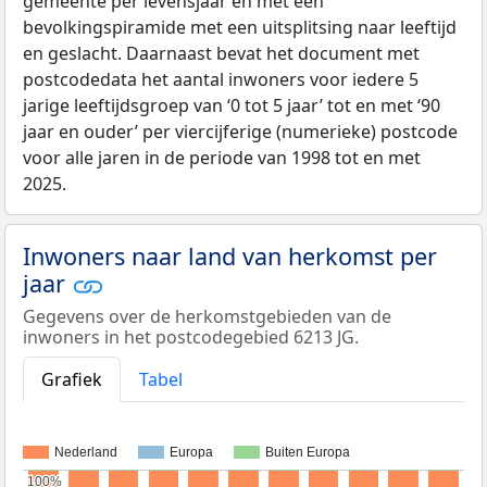
gemeente per levensjaar en met een
bevolkingspiramide met een uitsplitsing naar leeftijd
en geslacht. Daarnaast bevat het document met
postcodedata het aantal inwoners voor iedere 5
jarige leeftijdsgroep van ‘0 tot 5 jaar’ tot en met ‘90
jaar en ouder’ per viercijferige (numerieke) postcode
voor alle jaren in de periode van 1998 tot en met
2025.
Inwoners naar land van herkomst per
jaar
Gegevens over de herkomstgebieden van de
inwoners in het postcodegebied 6213 JG.
Grafiek
Tabel
Nederland
Europa
Buiten Europa
100%
100%