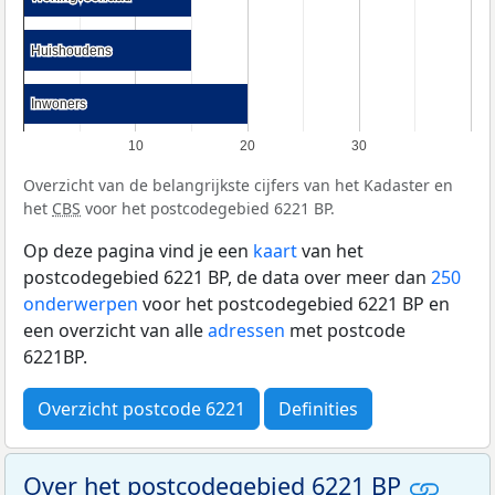
Huishoudens
Huishoudens
Inwoners
Inwoners
10
20
30
Overzicht van de belangrijkste cijfers van het Kadaster en
het
CBS
voor het postcodegebied 6221 BP.
Op deze pagina vind je een
kaart
van het
postcodegebied 6221 BP, de data over meer dan
250
onderwerpen
voor het postcodegebied 6221 BP en
een overzicht van alle
adressen
met postcode
6221BP.
Overzicht postcode 6221
Definities
Over het postcodegebied 6221 BP