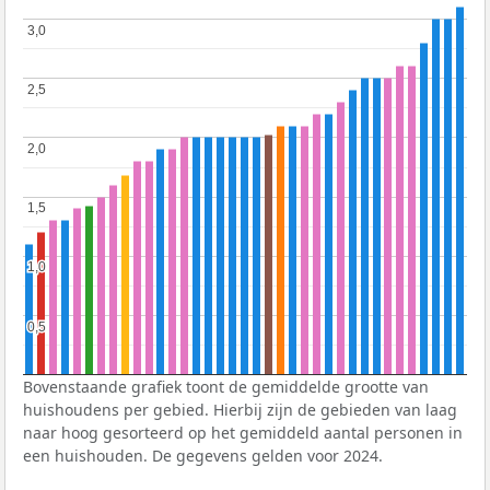
3,0
3,0
2,5
2,5
2,0
2,0
1,5
1,5
1,0
1,0
0,5
0,5
Bovenstaande grafiek toont de gemiddelde grootte van
huishoudens per gebied. Hierbij zijn de gebieden van laag
naar hoog gesorteerd op het gemiddeld aantal personen in
een huishouden. De gegevens gelden voor 2024.