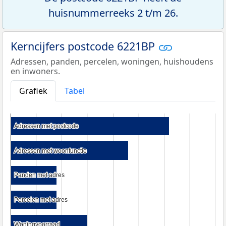
huisnummerreeks 2 t/m 26.
Kerncijfers postcode 6221BP
Adressen, panden, percelen, woningen, huishoudens
en inwoners.
Grafiek
Tabel
Adressen met postcode
Adressen met postcode
Adressen met woonfunctie
Adressen met woonfunctie
Panden met adres
Panden met adres
Percelen met adres
Percelen met adres
Woningvoorraad
Woningvoorraad