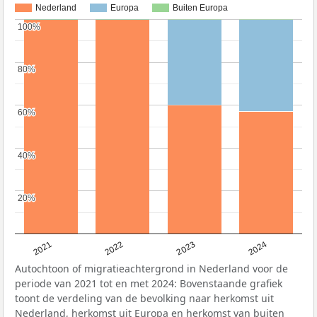
Nederland
Europa
Buiten Europa
100%
100%
80%
80%
60%
60%
40%
40%
20%
20%
2021
2022
2023
2024
Autochtoon of migratieachtergrond in Nederland voor de
periode van 2021 tot en met 2024: Bovenstaande grafiek
toont de verdeling van de bevolking naar herkomst uit
Nederland, herkomst uit Europa en herkomst van buiten