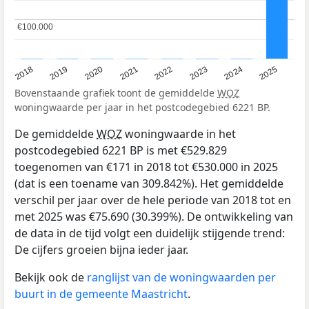
€100.000
€100.000
2018
2019
2020
2021
2022
2023
2024
2025
Bovenstaande grafiek toont de gemiddelde
WOZ
woningwaarde per jaar in het postcodegebied 6221 BP.
De gemiddelde
WOZ
woningwaarde in het
postcodegebied 6221 BP is met €529.829
toegenomen van €171 in 2018 tot €530.000 in 2025
(dat is een toename van 309.842%). Het gemiddelde
verschil per jaar over de hele periode van 2018 tot en
met 2025 was €75.690 (30.399%). De ontwikkeling van
de data in de tijd volgt een duidelijk stijgende trend:
De cijfers groeien bijna ieder jaar.
Bekijk ook de
ranglijst van de woningwaarden per
buurt in de gemeente Maastricht
.