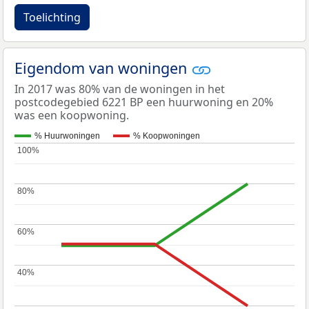
Toelichting
Eigendom van woningen
In 2017 was 80% van de woningen in het
postcodegebied 6221 BP een huurwoning en 20%
was een koopwoning.
% Huurwoningen
% Koopwoningen
100%
100%
80%
80%
60%
60%
40%
40%