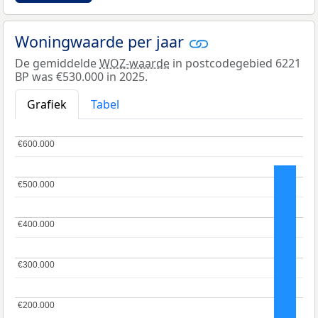
Woningwaarde per jaar
De gemiddelde
WOZ-waarde
in postcodegebied 6221
BP was €530.000 in 2025.
Grafiek
Tabel
€600.000
€600.000
€500.000
€500.000
€400.000
€400.000
€300.000
€300.000
€200.000
€200.000