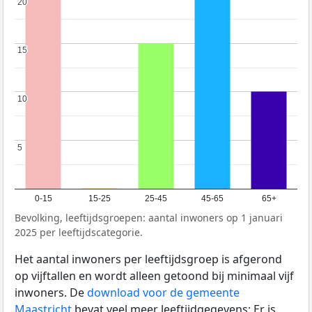
20
20
15
15
10
10
5
5
0-15
15-25
25-45
45-65
65+
Bevolking, leeftijdsgroepen: aantal inwoners op 1 januari
2025 per leeftijdscategorie.
Het aantal inwoners per leeftijdsgroep is afgerond
op vijftallen en wordt alleen getoond bij minimaal vijf
inwoners. De
download voor de gemeente
Maastricht
bevat veel meer leeftijdgegevens: Er is