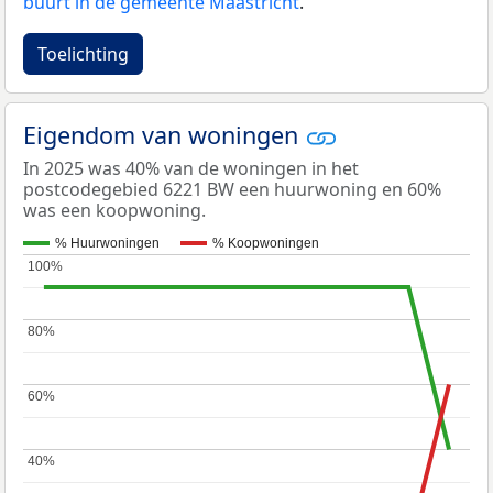
buurt in de gemeente Maastricht
.
Toelichting
Eigendom van woningen
In 2025 was 40% van de woningen in het
postcodegebied 6221 BW een huurwoning en 60%
was een koopwoning.
% Huurwoningen
% Koopwoningen
100%
100%
80%
80%
60%
60%
40%
40%