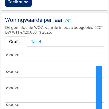
Toelichting
Woningwaarde per jaar
De gemiddelde
WOZ-waarde
in postcodegebied 6221
BW was €420.000 in 2025.
Grafiek
Tabel
€500.000
€500.000
€400.000
€400.000
€300.000
€300.000
€200.000
€200.000