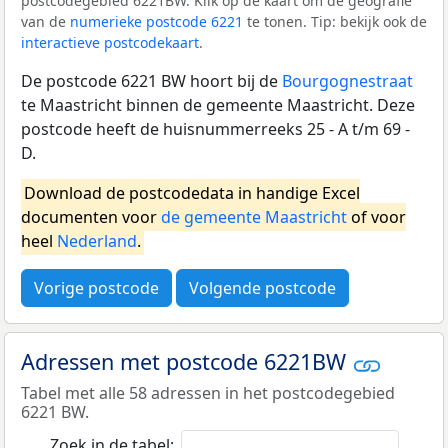
postcodegebied 6221BW. Klik op de kaart om de geografie
van de
numerieke postcode 6221
te tonen. Tip: bekijk ook de
interactieve postcodekaart
.
De postcode 6221 BW hoort bij de
Bourgognestraat
te Maastricht binnen de gemeente Maastricht. Deze
postcode heeft de huisnummerreeks 25 - A t/m 69 -
D.
Download de postcodedata in handige Excel
documenten voor
de gemeente Maastricht
of voor
heel
Nederland
.
Vorige postcode
Volgende postcode
Adressen met postcode 6221BW
Tabel met alle 58 adressen in het postcodegebied
6221 BW.
Zoek in de tabel: