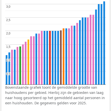
3,0
3,0
2,5
2,5
2,0
2,0
1,5
1,5
1,0
1,0
0,5
0,5
Bovenstaande grafiek toont de gemiddelde grootte van
huishoudens per gebied. Hierbij zijn de gebieden van laag
naar hoog gesorteerd op het gemiddeld aantal personen in
een huishouden. De gegevens gelden voor 2025.