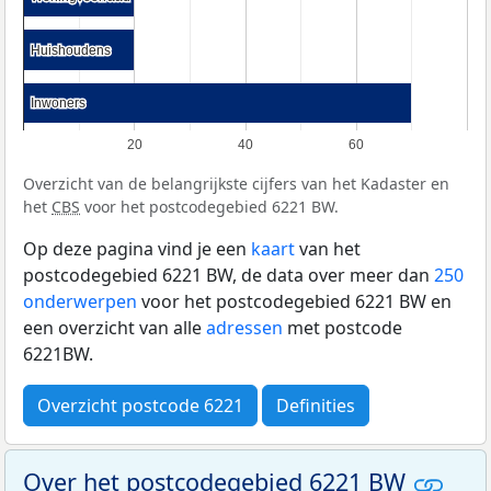
Huishoudens
Huishoudens
Inwoners
Inwoners
20
40
60
Overzicht van de belangrijkste cijfers van het Kadaster en
het
CBS
voor het postcodegebied 6221 BW.
Op deze pagina vind je een
kaart
van het
postcodegebied 6221 BW, de data over meer dan
250
onderwerpen
voor het postcodegebied 6221 BW en
een overzicht van alle
adressen
met postcode
6221BW.
Overzicht postcode 6221
Definities
Over het postcodegebied 6221 BW