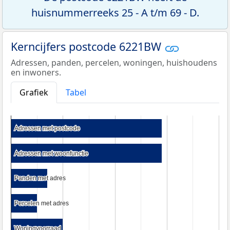
huisnummerreeks 25 - A t/m 69 - D.
Kerncijfers postcode 6221BW
Adressen, panden, percelen, woningen, huishoudens
en inwoners.
Grafiek
Tabel
Adressen met postcode
Adressen met postcode
Adressen met woonfunctie
Adressen met woonfunctie
Panden met adres
Panden met adres
Percelen met adres
Percelen met adres
Woningvoorraad
Woningvoorraad