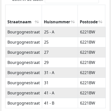
Straatnaam
Huisnummer
Postcode
W
Straatnaam
Huisnummer
Postcode
W
Bourgognestraat
25 - A
6221BW
M
Bourgognestraat
25
6221BW
M
Bourgognestraat
27
6221BW
M
Bourgognestraat
29
6221BW
M
Bourgognestraat
31 - A
6221BW
M
Bourgognestraat
31
6221BW
M
Bourgognestraat
41 - A
6221BW
M
Bourgognestraat
41 - B
6221BW
M