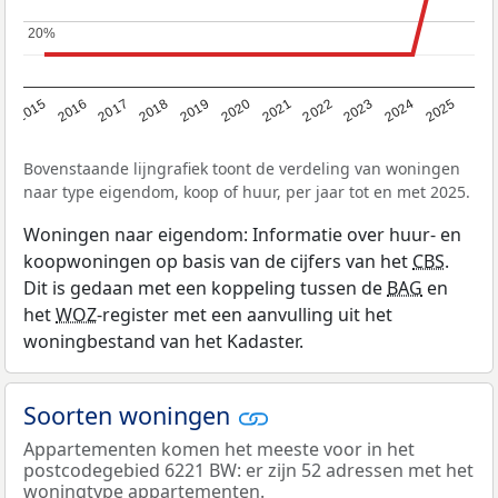
20%
20%
2019
2022
2025
2017
2020
2023
2015
2018
2021
2024
2016
Bovenstaande lijngrafiek toont de verdeling van woningen
naar type eigendom, koop of huur, per jaar tot en met 2025.
Woningen naar eigendom: Informatie over huur- en
koopwoningen op basis van de cijfers van het
CBS
.
Dit is gedaan met een koppeling tussen de
BAG
en
het
WOZ
-register met een aanvulling uit het
woningbestand van het Kadaster.
Soorten woningen
Appartementen komen het meeste voor in het
postcodegebied 6221 BW: er zijn 52 adressen met het
woningtype appartementen.