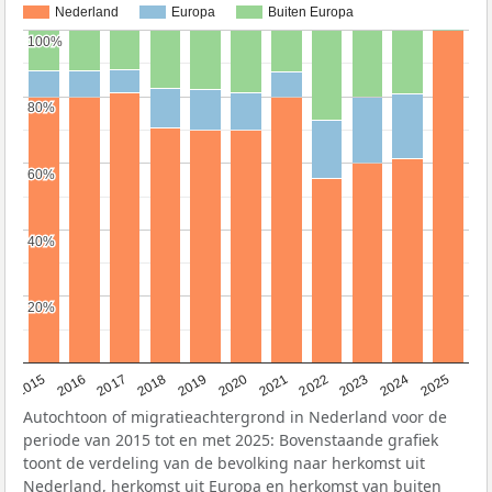
Nederland
Europa
Buiten Europa
100%
100%
80%
80%
60%
60%
40%
40%
20%
20%
2019
2022
2017
2025
2020
2015
2023
2018
2021
2016
2024
Autochtoon of migratieachtergrond in Nederland voor de
periode van 2015 tot en met 2025: Bovenstaande grafiek
toont de verdeling van de bevolking naar herkomst uit
Nederland, herkomst uit Europa en herkomst van buiten