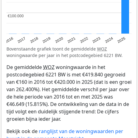
€100.000
€100.000
2016
2017
2018
2019
2020
2021
2022
2023
2024
2025
Bovenstaande grafiek toont de gemiddelde
WOZ
woningwaarde per jaar in het postcodegebied 6221 BW.
De gemiddelde
WOZ
woningwaarde in het
postcodegebied 6221 BW is met €419.840 gegroeid
van €160 in 2016 tot €420.000 in 2025 (dat is een groei
van 262.400%). Het gemiddelde verschil per jaar over
de hele periode van 2016 tot en met 2025 was
€46.649 (15.815%). De ontwikkeling van de data in de
tijd volgt een duidelijk stijgende trend: De cijfers
groeien bijna ieder jaar.
Bekijk ook de
ranglijst van de woningwaarden per