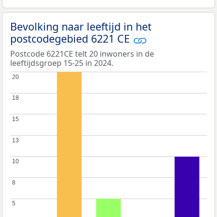
Bevolking naar leeftijd in het
postcodegebied 6221 CE
Postcode 6221CE telt 20 inwoners in de
leeftijdsgroep 15-25 in 2024.
20
20
18
18
15
15
13
13
10
10
8
8
5
5