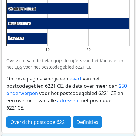
Woningvoorraad
Woningvoorraad
Huishoudens
Huishoudens
Inwoners
Inwoners
10
20
Overzicht van de belangrijkste cijfers van het Kadaster en
het
CBS
voor het postcodegebied 6221 CE.
Op deze pagina vind je een
kaart
van het
postcodegebied 6221 CE, de data over meer dan
250
onderwerpen
voor het postcodegebied 6221 CE en
een overzicht van alle
adressen
met postcode
6221CE.
Overzicht postcode 6221
Definities