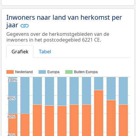
Inwoners naar land van herkomst per
jaar
Gegevens over de herkomstgebieden van de
inwoners in het postcodegebied 6221 CE.
Grafiek
Tabel
Nederland
Europa
Buiten Europa
100%
100%
80%
80%
60%
60%
40%
40%