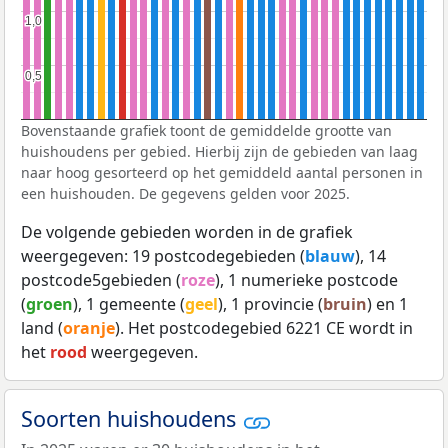
1,0
1,0
0,5
0,5
Bovenstaande grafiek toont de gemiddelde grootte van
huishoudens per gebied. Hierbij zijn de gebieden van laag
naar hoog gesorteerd op het gemiddeld aantal personen in
een huishouden. De gegevens gelden voor 2025.
De volgende gebieden worden in de grafiek
weergegeven: 19 postcodegebieden (
blauw
), 14
postcode5gebieden (
roze
), 1 numerieke postcode
(
groen
), 1 gemeente (
geel
), 1 provincie (
bruin
) en 1
land (
oranje
). Het postcodegebied 6221 CE wordt in
het
rood
weergegeven.
Soorten huishoudens