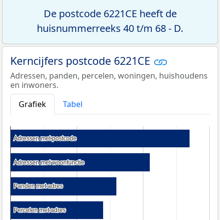
De postcode 6221CE heeft de
huisnummerreeks 40 t/m 68 - D.
Kerncijfers postcode 6221CE
Adressen, panden, percelen, woningen, huishoudens
en inwoners.
Grafiek
Tabel
Adressen met postcode
Adressen met postcode
Adressen met woonfunctie
Adressen met woonfunctie
Panden met adres
Panden met adres
Percelen met adres
Percelen met adres