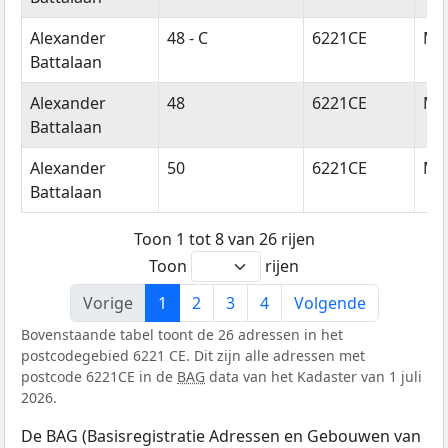
Alexander
48 - C
6221CE
Maa
Battalaan
Alexander
48
6221CE
Maa
Battalaan
Alexander
50
6221CE
Maa
Battalaan
Toon 1 tot 8 van 26 rijen
Toon
rijen
Vorige
1
2
3
4
Volgende
Bovenstaande tabel toont de 26 adressen in het
postcodegebied 6221 CE. Dit zijn alle adressen met
postcode 6221CE in de
BAG
data van het Kadaster van 1 juli
2026.
De BAG (Basisregistratie Adressen en Gebouwen van