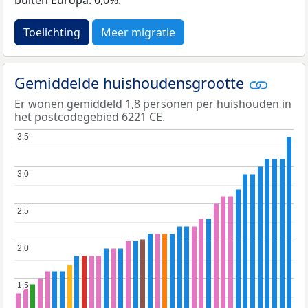
Toelichting
Meer migratie
Gemiddelde huishoudensgrootte
Er wonen gemiddeld 1,8 personen per huishouden in
het postcodegebied 6221 CE.
3,5
3,5
3,0
3,0
2,5
2,5
2,0
2,0
1,5
1,5