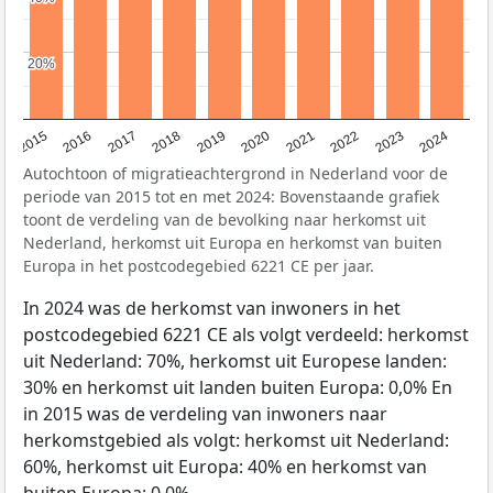
20%
20%
2015
2016
2017
2018
2019
2020
2021
2022
2023
2024
Autochtoon of migratieachtergrond in Nederland voor de
periode van 2015 tot en met 2024: Bovenstaande grafiek
toont de verdeling van de bevolking naar herkomst uit
Nederland, herkomst uit Europa en herkomst van buiten
Europa in het postcodegebied 6221 CE per jaar.
In 2024 was de herkomst van inwoners in het
postcodegebied 6221 CE als volgt verdeeld: herkomst
uit Nederland: 70%, herkomst uit Europese landen:
30% en herkomst uit landen buiten Europa: 0,0% En
in 2015 was de verdeling van inwoners naar
herkomstgebied als volgt: herkomst uit Nederland:
60%, herkomst uit Europa: 40% en herkomst van
buiten Europa: 0,0%.