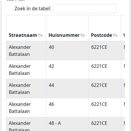
Zoek in de tabel:
Straatnaam
Huisnummer
Postcode
Wo
Straatnaam
Huisnummer
Postcode
Wo
Alexander
40
6221CE
Maa
Battalaan
Alexander
42
6221CE
Maa
Battalaan
Alexander
44
6221CE
Maa
Battalaan
Alexander
46
6221CE
Maa
Battalaan
Alexander
48 - A
6221CE
Maa
Battalaan