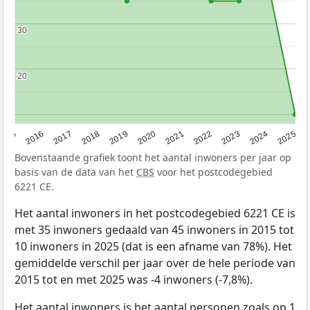
30
30
20
20
2015
2016
2017
2018
2019
2020
2021
2022
2023
2024
2025
Bovenstaande grafiek toont het aantal inwoners per jaar op
basis van de data van het
CBS
voor het postcodegebied
6221 CE.
Het aantal inwoners in het postcodegebied 6221 CE is
met 35 inwoners gedaald van 45 inwoners in 2015 tot
10 inwoners in 2025 (dat is een afname van 78%). Het
gemiddelde verschil per jaar over de hele periode van
2015 tot en met 2025 was -4 inwoners (-7,8%).
Het aantal inwoners is het aantal personen zoals op 1