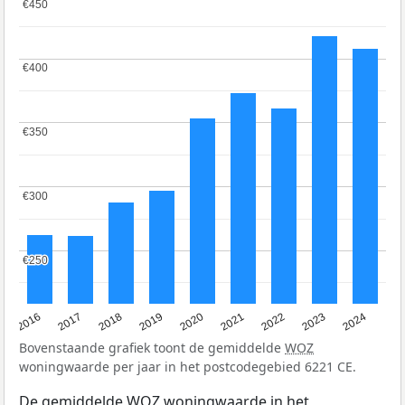
€450
€450
€400
€400
€350
€350
€300
€300
€250
€250
2016
2017
2018
2019
2020
2021
2022
2023
2024
Bovenstaande grafiek toont de gemiddelde
WOZ
woningwaarde per jaar in het postcodegebied 6221 CE.
De gemiddelde
WOZ
woningwaarde in het