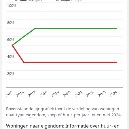
100%
100%
80%
80%
60%
60%
40%
40%
20%
20%
2015
2016
2017
2018
2019
2020
2021
2022
2023
2024
Bovenstaande lijngrafiek toont de verdeling van woningen
naar type eigendom, koop of huur, per jaar tot en met 2024.
Woningen naar eigendom: Informatie over huur- en