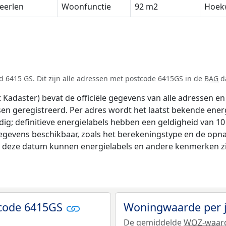
eerlen
Woonfunctie
92 m2
Hoek
 6415 GS. Dit zijn alle adressen met postcode 6415GS in de
BAG
da
adaster) bevat de officiële gegevens van alle adressen en 
tsen geregistreerd. Per adres wordt het laatst bekende ener
ldig; definitieve energielabels hebben een geldigheid van 1
egevens beschikbaar, zoals het berekeningstype en de opn
na deze datum kunnen energielabels en andere kenmerken zij
tcode 6415GS
Woningwaarde per 
De gemiddelde
WOZ-waar