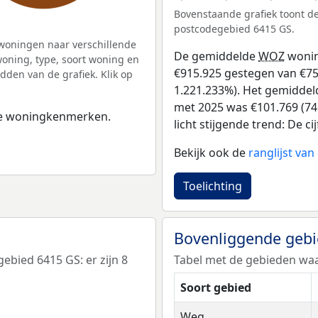
Bovenstaande grafiek toont 
postcodegebied 6415 GS.
woningen naar verschillende
De gemiddelde
WOZ
wonin
ning, type, soort woning en
€915.925 gestegen van €75 i
dden van de grafiek. Klik op
1.221.233%). Het gemiddeld
met 2025 was €101.769 (74.
 de woningkenmerken.
licht stijgende trend: De ci
Bekijk ook de
ranglijst va
Toelichting
Bovenliggende geb
bied 6415 GS: er zijn 8
Tabel met de gebieden waa
Soort gebied
Weg