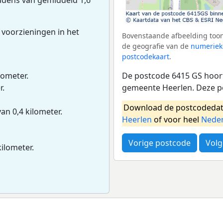
 voorzieningen in het
Bovenstaande afbeelding toon
de geografie van de
numeriek
postcodekaart
.
De postcode 6415 GS hoort
lometer.
gemeente Heerlen. Deze p
r.
Download de postcodedat
van 0,4 kilometer.
Heerlen
of voor heel
Nede
Vorige postcode
Volg
kilometer.