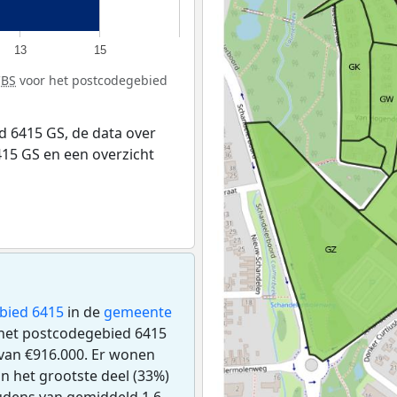
13
15
CBS
voor het postcodegebied
 6415 GS, de data over
15 GS en een overzicht
bied 6415
in de
gemeente
in het postcodegebied 6415
an €916.000. Er wonen
n het grootste deel (33%)
oudens van gemiddeld 1,6