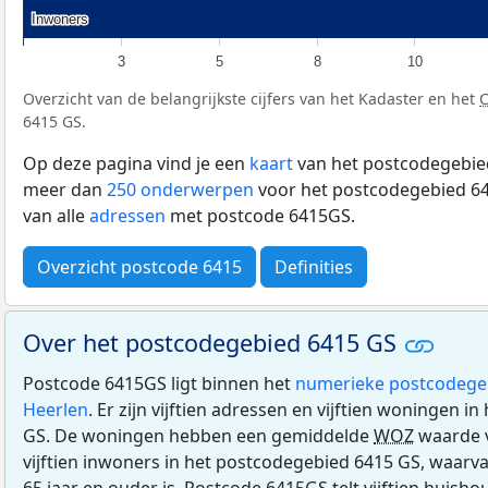
Inwoners
Inwoners
3
5
8
10
Overzicht van de belangrijkste cijfers van het Kadaster en het
6415 GS.
Op deze pagina vind je een
kaart
van het postcodegebied
meer dan
250 onderwerpen
voor het postcodegebied 64
van alle
adressen
met postcode 6415GS.
Overzicht postcode 6415
Definities
Over het postcodegebied 6415 GS
Postcode 6415GS ligt binnen het
numerieke postcodege
Heerlen
. Er zijn vijftien adressen en vijftien woningen 
GS. De woningen hebben een gemiddelde
WOZ
waarde v
vijftien inwoners in het postcodegebied 6415 GS, waarva
65 jaar en ouder is. Postcode 6415GS telt vijftien huish