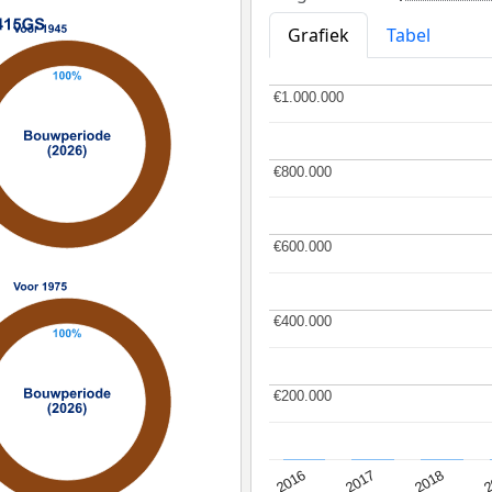
Grafiek
Tabel
€1.000.000
€1.000.000
€800.000
€800.000
€600.000
€600.000
€400.000
€400.000
€200.000
€200.000
2
2016
2018
2017