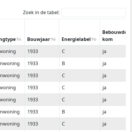
Zoek in de tabel:
Bebouwde
ngtype
Bouwjaar
Energielabel
kom
ngtype
Bouwjaar
Energielabel
Bebouwde
woning
1933
C
ja
kom
enwoning
1933
B
ja
enwoning
1933
C
ja
woning
1933
C
ja
woning
1933
C
ja
enwoning
1933
B
ja
enwoning
1933
C
ja