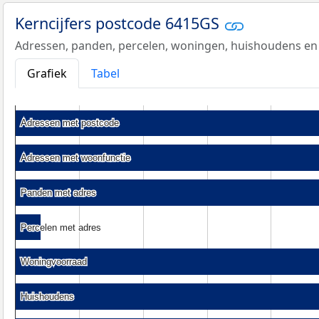
Kerncijfers postcode 6415GS
Adressen, panden, percelen, woningen, huishoudens en
Grafiek
Tabel
Adressen met postcode
Adressen met postcode
Adressen met woonfunctie
Adressen met woonfunctie
Panden met adres
Panden met adres
Percelen met adres
Percelen met adres
Woningvoorraad
Woningvoorraad
Huishoudens
Huishoudens