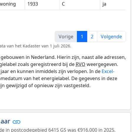
woning
1933
C
ja
Vorige
1
2
Volgende
ta van het Kadaster van 1 juli 2026.
gebouwen in Nederland. Hierin zijn, naast alle adressen,
gielabel zoals geregistreerd bij de
RVO
weergegeven.
0 jaar en kunnen inmiddels zijn verlopen. In de
Excel-
amedatum van het energielabel. De gegevens in deze
n gewijzigd of opnieuw zijn vastgesteld.
jaar
de
in postcodegebied 6415 GS was €916.000 in 2025.