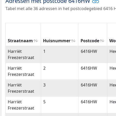
Adressen met postcode 6416HW
Tabel met alle 36 adressen in het postcodegebied 6416 
Straatnaam
Huisnummer
Postcode
Wo
Straatnaam
Huisnummer
Postcode
Wo
Harriët
1
6416HW
He
Freezerstraat
Harriët
2
6416HW
He
Freezerstraat
Harriët
3
6416HW
He
Freezerstraat
Harriët
5
6416HW
He
Freezerstraat