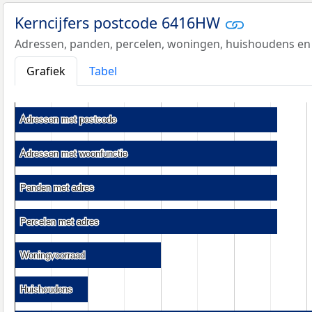
Kerncijfers postcode 6416HW
Adressen, panden, percelen, woningen, huishoudens en
Grafiek
Tabel
Adressen met postcode
Adressen met postcode
Adressen met woonfunctie
Adressen met woonfunctie
Panden met adres
Panden met adres
Percelen met adres
Percelen met adres
Woningvoorraad
Woningvoorraad
Huishoudens
Huishoudens