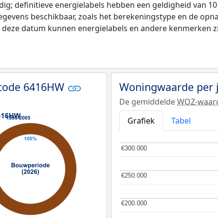
ldig; definitieve energielabels hebben een geldigheid van 1
egevens beschikbaar, zoals het berekeningstype en de opn
na deze datum kunnen energielabels en andere kenmerken zij
tcode 6416HW
Woningwaarde per 
De gemiddelde
WOZ-waar
Grafiek
Tabel
€300.000
€300.000
€250.000
€250.000
€200.000
€200.000