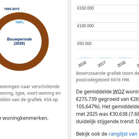
€150.000
€150.000
€100.000
€100.000
€50.000
€50.000
2
2016
2018
2017
Bovenstaande grafiek toont 
postcodegebied 6416 HW.
woningen naar verschillende
De gemiddelde
WOZ
wonin
ning, type, soort woning en
€275.739 gegroeid van €261
dden van de grafiek. Klik op
105.647%). Het gemiddelde 
met 2025 was €30.638 (7.68
 de woningkenmerken.
duidelijk stijgende trend: D
Bekijk ook de
ranglijst va