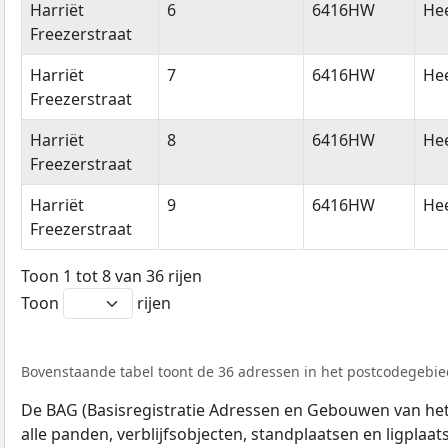
Harriët
6
6416HW
He
Freezerstraat
Harriët
7
6416HW
He
Freezerstraat
Harriët
8
6416HW
He
Freezerstraat
Harriët
9
6416HW
He
Freezerstraat
Toon 1 tot 8 van 36 rijen
Toon
rijen
Bovenstaande tabel toont de 36 adressen in het postcodegebie
De BAG (Basisregistratie Adressen en Gebouwen van het K
alle panden, verblijfsobjecten, standplaatsen en ligplaa