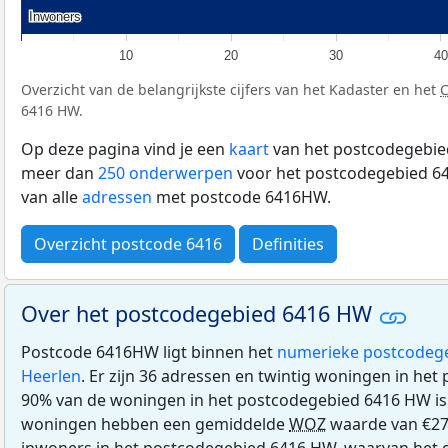
Inwoners
Inwoners
10
20
30
40
Overzicht van de belangrijkste cijfers van het Kadaster en het
6416 HW.
Op deze pagina vind je een
kaart
van het postcodegebie
meer dan
250 onderwerpen
voor het postcodegebied 64
van alle
adressen
met postcode 6416HW.
Overzicht postcode 6416
Definities
Over het postcodegebied 6416 HW
Postcode 6416HW ligt binnen het
numerieke postcodeg
Heerlen
. Er zijn 36 adressen en twintig woningen in he
90% van de woningen in het postcodegebied 6416 HW i
woningen hebben een gemiddelde
WOZ
waarde van €27
inwoners in het postcodegebied 6416 HW, waarvan het g