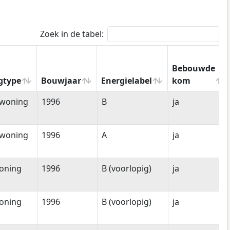
Zoek in de tabel:
Bebouwde
gtype
Bouwjaar
Energielabel
kom
gtype
Bouwjaar
Energielabel
Bebouwde
woning
1996
B
ja
kom
woning
1996
A
ja
oning
1996
B (voorlopig)
ja
oning
1996
B (voorlopig)
ja