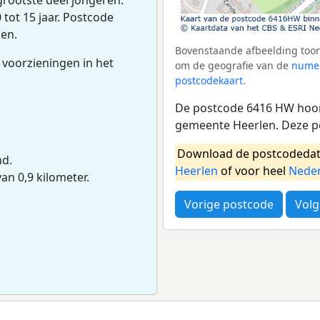
tot 15 jaar. Postcode
en.
Bovenstaande afbeelding toon
 voorzieningen in het
om de geografie van de
numer
postcodekaart
.
De postcode 6416 HW hoor
gemeente Heerlen. Deze p
Download de postcodedat
nd.
Heerlen
of voor heel
Nede
van 0,9 kilometer.
Vorige postcode
Volg