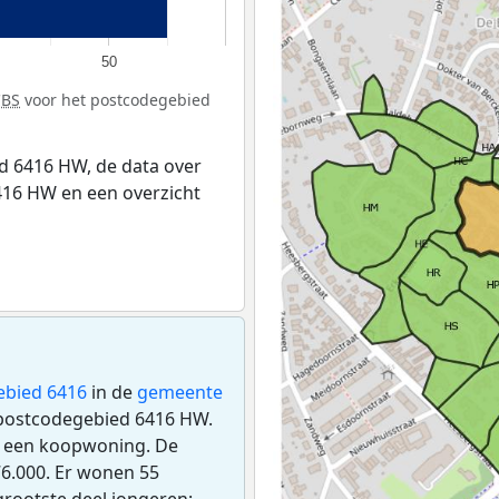
50
CBS
voor het postcodegebied
d 6416 HW, de data over
16 HW en een overzicht
ebied 6416
in de
gemeente
t postcodegebied 6416 HW.
s een koopwoning. De
6.000. Er wonen 55
rootste deel jongeren: