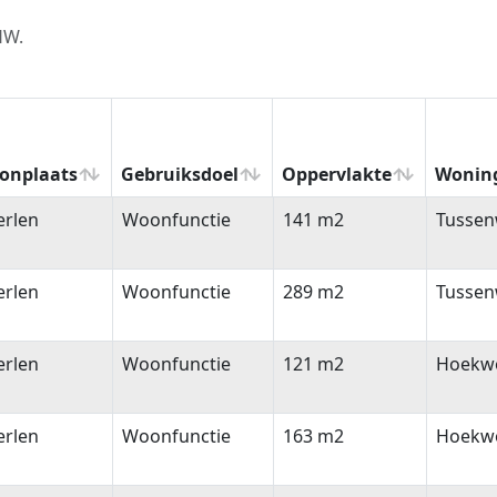
HW.
onplaats
Gebruiksdoel
Oppervlakte
Wonin
onplaats
Gebruiksdoel
Oppervlakte
Wonin
erlen
Woonfunctie
141 m2
Tussen
erlen
Woonfunctie
289 m2
Tussen
erlen
Woonfunctie
121 m2
Hoekw
erlen
Woonfunctie
163 m2
Hoekw